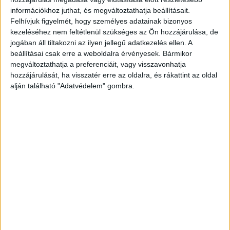
Benjámint, majd nekiment a mellette haladó
információkhoz juthat, és megváltoztathatja beállításait.
BMW-nek, ami szintén kibillent az egyensúlyából,
Felhívjuk figyelmét, hogy személyes adatainak bizonyos
a két kocsi pedig hosszú tízmétereken keresztül
kezeléséhez nem feltétlenül szükséges az Ön hozzájárulása, de
jogában áll tiltakozni az ilyen jellegű adatkezelés ellen. A
pörgött irányíthatatlanul.
A Kékvillogó
beállításai csak erre a weboldalra érvényesek. Bármikor
legfrissebb híreit ide kattintva éred el! A
megváltoztathatja a preferenciáit, vagy visszavonhatja
hozzájárulását, ha visszatér erre az oldalra, és rákattint az oldal
Facebookon már 341 ezernél is többen követnek
alján található "Adatvédelem" gombra.
minket.