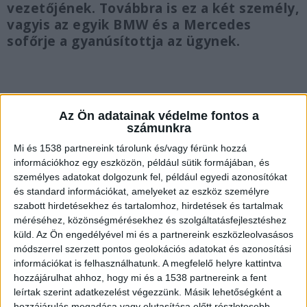
vezetőjének. Továbbra is ez a két személy,
vagyis az egyik BMW és a Mercedes
sofőrje a gyanúsítottja az ügynek.
Az Ön adatainak védelme fontos a
Versenyzett a két luxusautó
számunkra
Ahogyan arról beszámoltunk, a tragikus baleset
Mi és 1538 partnereink tárolunk és/vagy férünk hozzá
információkhoz egy eszközön, például sütik formájában, és
tavaly, július 1-én történt az Árpád híd előtt, a
személyes adatokat dolgozunk fel, például egyedi azonosítókat
pesti oldalon: egy Mercedes sofőrje versenyzés
és standard információkat, amelyeket az eszköz személyre
közben a padkára szaladt, ettől elvesztette
szabott hirdetésekhez és tartalomhoz, hirdetések és tartalmak
méréséhez, közönségmérésekhez és szolgáltatásfejlesztéshez
uralmát a kocsija felett. A nagy sebességgel
küld.
Az Ön engedélyével mi és a partnereink eszközleolvasásos
haladó kocsi ezért először áttörte a
módszerrel szerzett pontos geolokációs adatokat és azonosítási
információkat is felhasználhatunk. A megfelelő helyre kattintva
szalagkorlátot és egyenesen a kerékpárútra
hozzájárulhat ahhoz, hogy mi és a 1538 partnereink a fent
rohant, ahol elgázolta a békésen kerekező I.
leírtak szerint adatkezelést végezzünk. Másik lehetőségként a
hozzájárulás megadása vagy elutasítása előtt részletesebb