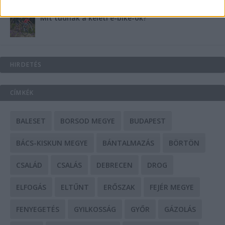
Mit tudnak a keleti e-bike-ok?
HIRDETÉS
CÍMKÉK
BALESET
BORSOD MEGYE
BUDAPEST
BÁCS-KISKUN MEGYE
BÁNTALMAZÁS
BÖRTÖN
CSALÁD
CSALÁS
DEBRECEN
DROG
ELFOGÁS
ELTŰNT
ERŐSZAK
FEJÉR MEGYE
FENYEGETÉS
GYILKOSSÁG
GYŐR
GÁZOLÁS