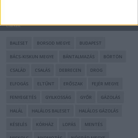
HIRDETÉS
CÍMKÉK
BALESET
BORSOD MEGYE
BUDAPEST
BÁCS-KISKUN MEGYE
BÁNTALMAZÁS
BÖRTÖN
CSALÁD
CSALÁS
DEBRECEN
DROG
ELFOGÁS
ELTŰNT
ERŐSZAK
FEJÉR MEGYE
FENYEGETÉS
GYILKOSSÁG
GYŐR
GÁZOLÁS
HALÁL
HALÁLOS BALESET
HALÁLOS GÁZOLÁS
KÉSELÉS
KÓRHÁZ
LOPÁS
MENTÉS
MISKOLC
NYOMOZÁS
NÓGRÁD MEGYE