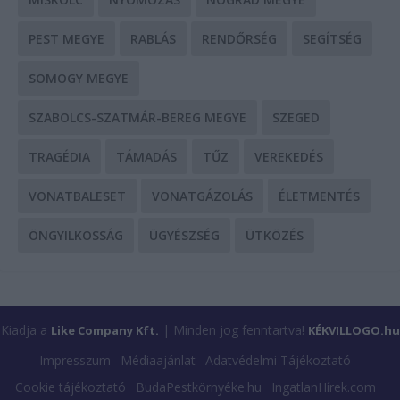
PEST MEGYE
RABLÁS
RENDŐRSÉG
SEGÍTSÉG
SOMOGY MEGYE
SZABOLCS-SZATMÁR-BEREG MEGYE
SZEGED
TRAGÉDIA
TÁMADÁS
TŰZ
VEREKEDÉS
VONATBALESET
VONATGÁZOLÁS
ÉLETMENTÉS
ÖNGYILKOSSÁG
ÜGYÉSZSÉG
ÜTKÖZÉS
Kiadja a
| Minden jog fenntartva!
Like Company Kft.
KÉKVILLOGO.hu
Impresszum
Médiaajánlat
Adatvédelmi Tájékoztató
Cookie tájékoztató
BudaPestkörnyéke.hu
IngatlanHírek.com