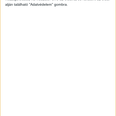
alján található "Adatvédelem" gombra.
Megsérültek a rögzítőelemek