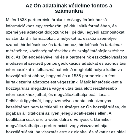
rendőrség és a tűzoltóság a helyszínre. A
Az Ön adatainak védelme fontos a
baleset szinte pont ott történt, ahol 2019-
számunkra
ben elsüllyedt a Hableány turistahajó.
Mi és 1538 partnereink tárolunk és/vagy férünk hozzá
információkhoz egy eszközön, például sütik formájában, és
személyes adatokat dolgozunk fel, például egyedi azonosítókat
és standard információkat, amelyeket az eszköz személyre
szabott hirdetésekhez és tartalomhoz, hirdetések és tartalmak
Elszabadult hajó
méréséhez, közönségmérésekhez és szolgáltatásfejlesztéshez
küld.
Az Ön engedélyével mi és a partnereink eszközleolvasásos
Elszabadult egy katonai uszály a Dunán vasárnap
módszerrel szerzett pontos geolokációs adatokat és azonosítási
este. Nekiütközött több hajónak, majd a Margit
információkat is felhasználhatunk. A megfelelő helyre kattintva
híd lábazatának csapódott. A BRFK arról
hozzájárulhat ahhoz, hogy mi és a 1538 partnereink a fent
leírtak szerint adatkezelést végezzünk. Másik lehetőségként a
tájékoztatott, hogy az esethez kiérkeztek a
hozzájárulás megadása vagy elutasítása előtt részletesebb
rendőrök, az elsődleges intézkedések
információkhoz juthat, és megváltoztathatja beállításait.
Felhívjuk figyelmét, hogy személyes adatainak bizonyos
folyamatban vannak.
A Kékvillogó legfrissebb
kezeléséhez nem feltétlenül szükséges az Ön hozzájárulása, de
híreit ide kattintva éred el! A Facebookon már
jogában áll tiltakozni az ilyen jellegű adatkezelés ellen. A
beállításai csak erre a weboldalra érvényesek. Bármikor
341 ezernél is többen követnek minket.
megváltoztathatja a preferenciáit, vagy visszavonhatja
hozzájárulását, ha visszatér erre az oldalra, és rákattint az oldal