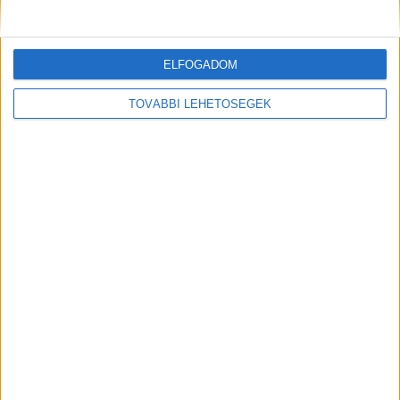
Kiemelt kép: Baleset a Dunán – Forrás:
Facebook/Déri Tibor
ELFOGADOM
TOVÁBBI LEHETŐSÉGEK
MEGOSZTÁS: