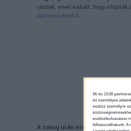
siettek, mivel kiabált, hogy ellopták 
kattintva éred el.
Mi és 1538 partnerei
és személyes adatoka
eszköz személyre sz
közönségmérésekhez 
eszközleolvasásos mó
felhasználhatunk. A 
A tolvaj után eredtek
szerint adatkezelést