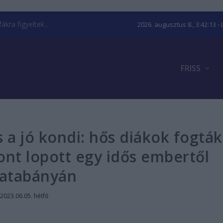
kra figyeltek...
2026. augusztus 8., 3:42:14
- 
FRISS
s a jó kondi: hős diákok fogták
efont lopott egy idős embertől
atabányán
2023.06.05. hétfő