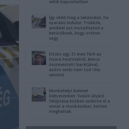
velük kapcsolatban
Így védd meg a lakásodat, ha
nyaralni indulsz: Trükkök,
amikkel azt mutathatod a
betörőknek, hogy otthon
vagy
Eltűnt egy 21 éves férfi az
Ozora Fesztiválról, Bence
összeveszett barátjával,
azóta senki nem tud róla
semmit
Munkahelyi baleset
Debrecenben: Vasúti átjáró
felújítása közben sodorta el a
vonat a munkásokat, ketten
meghaltak