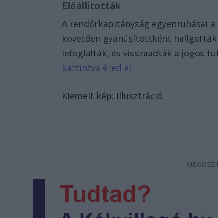
Előállították
A rendőrkapitányság egyenruhásai a fé
követően gyanúsítottként hallgatták 
lefoglalták, és visszaadták a jogos t
kattintva éred el.
Kiemelt kép: illusztráció
MEGOSZT