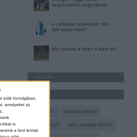
szigetüzemű megoldások
A csőbúvár szivattyúk: mit
kell tudni róluk?
Mit tudnak a keleti e-bike-ok?
HIRDETÉS
a
CÍMKÉK
l sütik formájában,
at, amelyeket az
z,
BALESET
BORSOD MEGYE
reink
iókat is
BUDAPEST
BÁCS-KISKUN MEGYE
reink a fent leírtak
tása előtt