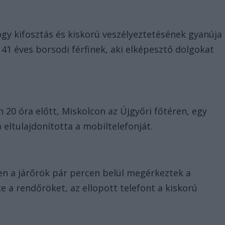
y kifosztás és kiskorú veszélyeztetésének gyanúja
y 41 éves borsodi férfinek, aki elképesztő dolgokat
 20 óra előtt, Miskolcon az Újgyőri főtéren, egy
a eltulajdonította a mobiltelefonját.
n a járőrök pár percen belül megérkeztek a
te a rendőröket, az ellopott telefont a kiskorú