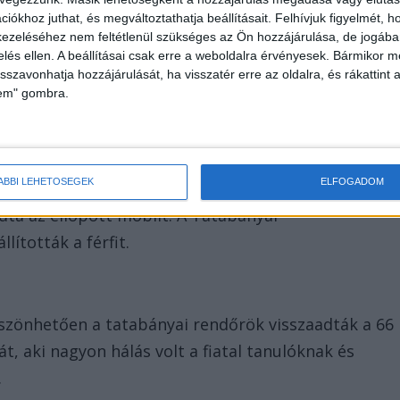
iókhoz juthat, és megváltoztathatja beállításait.
Felhívjuk figyelmét, 
edtek. Az elkövető menekülés közben többször a
ezeléséhez nem feltétlenül szükséges az Ön hozzájárulása, de jogában 
alálta őket.
zelés ellen. A beállításai csak erre a weboldalra érvényesek. Bármikor m
isszavonhatja hozzájárulását, ha visszatér erre az oldalra, és rákattint a
lem" gombra.
ÁBBI LEHETŐSÉGEK
ELFOGADOM
rtotta a tempót a 26 éves férfival, aki abbahagyta a
ta az ellopott mobilt. A Tatabányai
ították a férfit.
szönhetően a tatabányai rendőrök visszaadták a 66
t, aki nagyon hálás volt a fiatal tanulóknak és
.