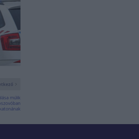
etkező
lása múlik
Koszovóban
 katonának