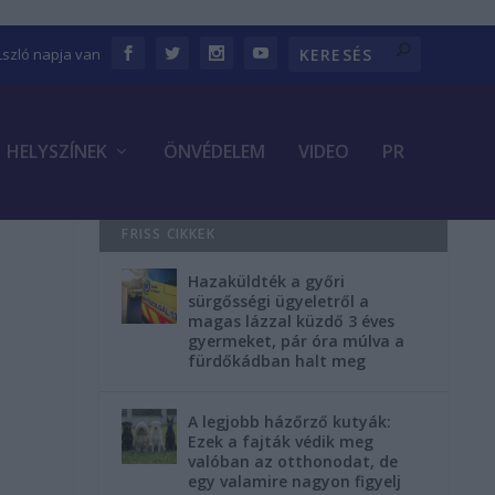
Lszló napja van
HELYSZÍNEK
ÖNVÉDELEM
VIDEO
PR
FRISS CIKKEK
Hazaküldték a győri
sürgősségi ügyeletről a
magas lázzal küzdő 3 éves
gyermeket, pár óra múlva a
fürdőkádban halt meg
A legjobb házőrző kutyák:
Ezek a fajták védik meg
valóban az otthonodat, de
egy valamire nagyon figyelj