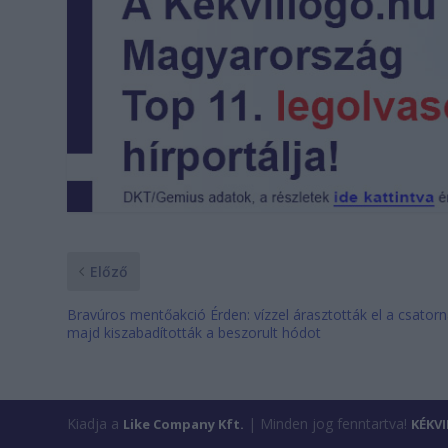
Előző
Bravúros mentőakció Érden: vízzel árasztották el a csatorn
majd kiszabadították a beszorult hódot
Kiadja a
| Minden jog fenntartva!
Like Company Kft.
KÉKV