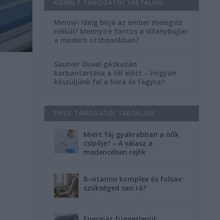
KIEMELT TÁMOGATÓI TARTALOM
Mennyi ideig bírja az ember melegvíz
nélkül? Mennyire fontos a villanybojler
a modern otthonokban?
Saunier Duval gázkazán
karbantartása a tél előtt – Hogyan
készüljünk fel a hóra és fagyra?
FRISS TÁMOGATÓI TARTALOM
Miért fáj gyakrabban a nők
csípője? – A válasz a
medencében rejlik
B-vitamin komplex és folsav:
szükséged van rá?
Energiát függetlenül: