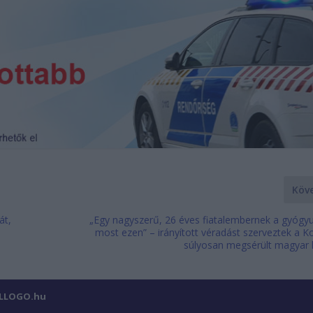
Köv
át,
„Egy nagyszerű, 26 éves fiatalembernek a gyógyu
most ezen” – irányított véradást szerveztek a 
súlyosan megsérült magyar
ILLOGO.hu