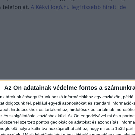
a telefonját.
A Kékvillogó.hu legfrissebb híreit ide
Az Ön adatainak védelme fontos a számunkr
nk tárolunk és/vagy férünk hozzá információkhoz egy eszközön, példáu
t dolgozunk fel, például egyedi azonosítókat és standard információk
abott hirdetésekhez és tartalomhoz, hirdetések és tartalmak méréséhe
és szolgáltatásfejlesztéshez küld.
Az Ön engedélyével mi és a partne
dszerrel szerzett pontos geolokációs adatokat és azonosítási informác
megfelelő helyre kattintva hozzájárulhat ahhoz, hogy mi és a 1538 partne
 végezzünk. Másik lehetőségként a hozzájárulás megadása vagy elutasí