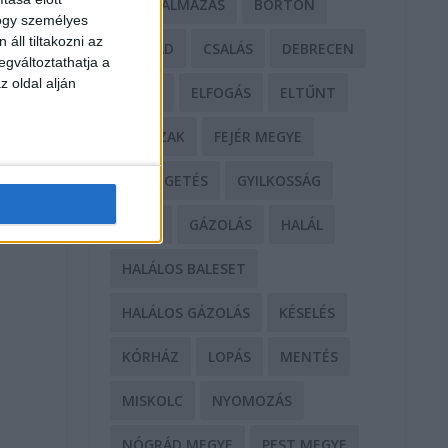
BÁNTALMAZÁS
BÖRTÖN
hogy személyes
áll tiltakozni az
CSALÁD
CSALÁS
DEBRECEN
egváltoztathatja a
z oldal alján
DROG
ELFOGÁS
ELTŰNT
ERŐSZAK
FEJÉR MEGYE
FENYEGETÉS
GYILKOSSÁG
GYŐR
GÁZOLÁS
HALÁL
HALÁLOS BALESET
HALÁLOS GÁZOLÁS
KÉSELÉS
KÓRHÁZ
LOPÁS
MENTÉS
MISKOLC
NYOMOZÁS
NÓGRÁD MEGYE
PEST MEGYE