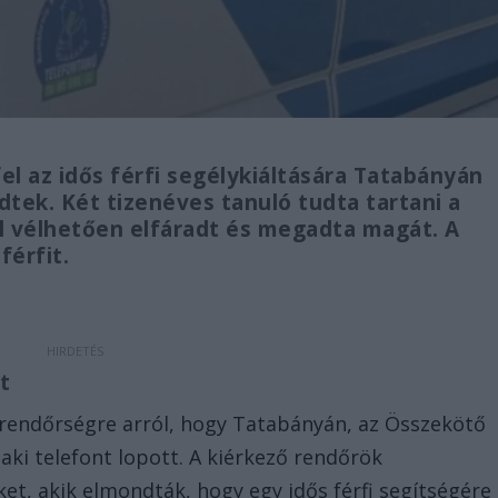
fel az idős férfi segélykiáltására Tatabányán
dtek. Két tizenéves tanuló tudta tartani a
l vélhetően elfáradt és megadta magát. A
 férfit.
t
a rendőrségre arról, hogy Tatabányán, az Összekötő
, aki telefont lopott. A kiérkező rendőrök
ket, akik elmondták, hogy egy idős férfi segítségére