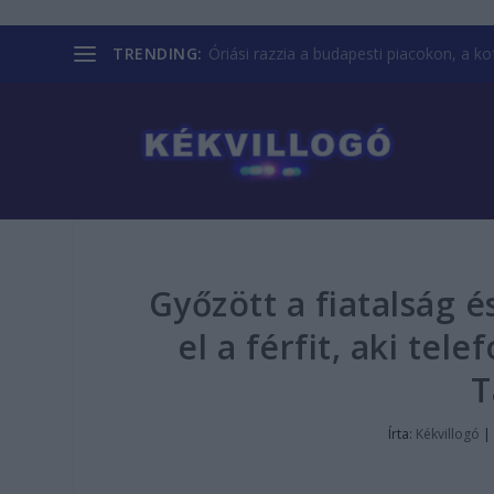
TRENDING:
Óriási razzia a budapesti piacokon, a kofá
Győzött a fiatalság é
el a férfit, aki tel
T
Írta:
Kékvillogó
|