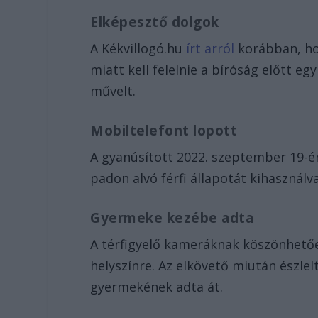
Elképesztő dolgok
A Kékvillogó.hu
írt arról
korábban, hog
miatt kell felelnie a bíróság előtt eg
művelt.
Mobiltelefont lopott
A gyanúsított 2022. szeptember 19-én
padon alvó férfi állapotát kihasználv
Gyermeke kezébe adta
A térfigyelő kameráknak köszönhetőe
helyszínre. Az elkövető miután észlel
gyermekének adta át.