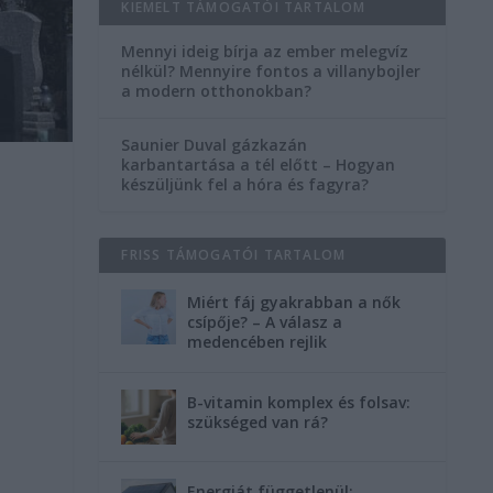
KIEMELT TÁMOGATÓI TARTALOM
Mennyi ideig bírja az ember melegvíz
nélkül? Mennyire fontos a villanybojler
a modern otthonokban?
Saunier Duval gázkazán
karbantartása a tél előtt – Hogyan
készüljünk fel a hóra és fagyra?
FRISS TÁMOGATÓI TARTALOM
l
Miért fáj gyakrabban a nők
csípője? – A válasz a
medencében rejlik
B-vitamin komplex és folsav:
szükséged van rá?
Energiát függetlenül: