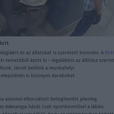
dott
lógiáért és az állatokat is szeretett boncolni. A
Blik
ti temetőből ásott ki – legalábbis az állítása szerin
tünk, tárolt belőlük a munkahelyi
településén is bizonyos darabokat.
ta azonnal elbocsátott beteghordót jelenleg
y az édesanyja házát csak nyomkövetővel a lábán,