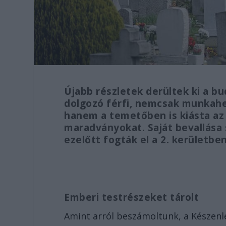
Újabb részletek derültek ki a b
dolgozó férfi, nemcsak munkahel
hanem a temetőben is kiásta az 
maradványokat. Saját bevallása s
ezelőtt fogták el a 2. kerületbe
Emberi testrészeket tárolt
Amint arról beszámoltunk, a Készen