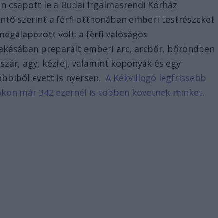
án csapott le a Budai Irgalmasrendi Kórház
entő szerint a férfi otthonában emberi testrészeket
megalapozott volt: a férfi valóságos
lakásában preparált emberi arc, arcbőr, bőröndben
szár, agy, kézfej, valamint koponyák és egy
tóbbiból evett is nyersen.
A Kékvillogó legfrissebb
bookon már 342 ezernél is többen követnek minket.