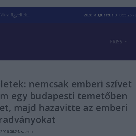
kra figyeltek...
2026. augusztus 8., 8:55:26
- 
FRISS
letek: nemcsak emberi szívet
nem egy budapesti temetőben
ket, majd hazavitte az emberi
radványokat
|
2026.06.24. szerda