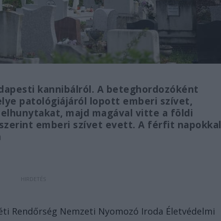
udapesti kannibálról. A beteghordozóként
ye patológiájáról lopott emberi szívet,
elhunytakat, majd magával vitte a földi
zerint emberi szívet evett. A férfit napokka
n
léti Rendőrség Nemzeti Nyomozó Iroda Életvédelmi