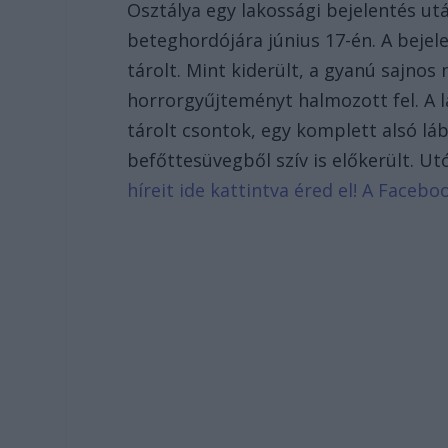
Osztálya egy lakossági bejelentés ut
beteghordójára június 17-én. A bejel
tárolt. Mint kiderült, a gyanú sajnos 
horrorgyűjteményt halmozott fel. A 
tárolt csontok, egy komplett alsó láb
befőttesüvegből szív is előkerült. U
híreit ide kattintva éred el! A Face