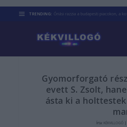
TRENDING:
Óriási razzia a budapesti piacokon, a kofá
Gyomorforgató rész
evett S. Zsolt, ha
ásta ki a holtteste
ma
Írta:
KÉKVILLOGÓ