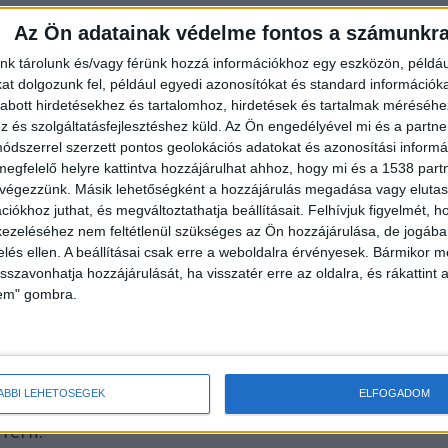
Az Ön adatainak védelme fontos a számunkr
nk tárolunk és/vagy férünk hozzá információkhoz egy eszközön, példáu
t dolgozunk fel, például egyedi azonosítókat és standard információk
abott hirdetésekhez és tartalomhoz, hirdetések és tartalmak méréséhe
és szolgáltatásfejlesztéshez küld.
Az Ön engedélyével mi és a partne
dszerrel szerzett pontos geolokációs adatokat és azonosítási informác
l is rendelkezett. Az erről szóló, kézzel aláírt
megfelelő helyre kattintva hozzájárulhat ahhoz, hogy mi és a 1538 partne
z egyik közösségi oldalán még évekkel ezelőtt. „A
 végezzünk. Másik lehetőségként a hozzájárulás megadása vagy elutasí
iókhoz juthat, és megváltoztathatja beállításait.
Felhívjuk figyelmét, 
t- és Fejlődéstani Intézet, illetve a Semmelweis
ezeléséhez nem feltétlenül szükséges az Ön hozzájárulása, de jogában 
sbiológiai Intézet részére oktatási és tudományos
zelés ellen. A beállításai csak erre a weboldalra érvényesek. Bármikor m
isszavonhatja hozzájárulását, ha visszatér erre az oldalra, és rákattint a
esen felajánlom” – áll a dokumentumban. A célja
lem" gombra.
tása, az oktatás, illetve a tudományos kutatás.
y a testemet az Intézetek az oktatás és kutatás
sszabb ideig is megtarthatják. (…) Nem tartok
ÁBBI LEHETŐSÉGEK
ELFOGADOM
asztás utáni szórás helyéről és időpontjáról
férfi.