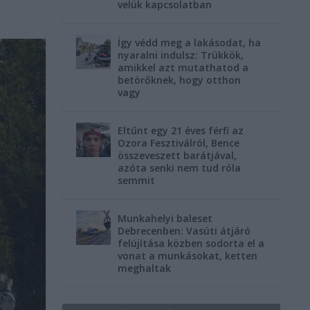
velük kapcsolatban
Így védd meg a lakásodat, ha
nyaralni indulsz: Trükkök,
amikkel azt mutathatod a
betörőknek, hogy otthon
vagy
Eltűnt egy 21 éves férfi az
Ozora Fesztiválról, Bence
összeveszett barátjával,
azóta senki nem tud róla
semmit
Munkahelyi baleset
Debrecenben: Vasúti átjáró
felújítása közben sodorta el a
vonat a munkásokat, ketten
meghaltak