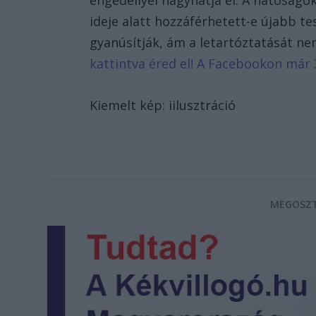
engedéllyel hagyhatja el. A hatóságo
ideje alatt hozzáférhetett-e újabb te
gyanúsítják, ám a letartóztatását ne
kattintva éred el! A Facebookon már 
Kiemelt kép: iilusztráció
MEGOSZT