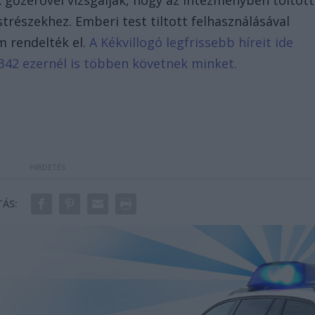
k gőzerővel vizsgálják, hogy az intézményben töltött
strészekhez. Emberi test tiltott felhasználásával
m rendelték el.
A Kékvillogó legfrissebb híreit ide
342 ezernél is többen követnek minket.
ÁS: