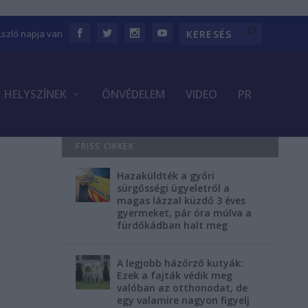
Lszló napja van
HELYSZÍNEK
ÖNVÉDELEM
VIDEO
PR
FRISS CIKKEK
Hazaküldték a győri
sürgősségi ügyeletről a
magas lázzal küzdő 3 éves
gyermeket, pár óra múlva a
fürdőkádban halt meg
A legjobb házőrző kutyák:
Ezek a fajták védik meg
valóban az otthonodat, de
egy valamire nagyon figyelj