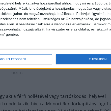
megfelelő helyre kattintva hozzájárulhat ahhoz, hogy mi és a 1538 partne
 végezzünk. Másik lehetőségként a hozzájárulás megadása vagy elutasí
iókhoz juthat, és megváltoztathatja beállításait.
Felhívjuk figyelmét, 
ezeléséhez nem feltétlenül szükséges az Ön hozzájárulása, de jogában 
zelés ellen. A beállításai csak erre a weboldalra érvényesek. Bármikor m
isszavonhatja hozzájárulását, ha visszatér erre az oldalra, és rákattint a
lem" gombra.
ÁBBI LEHETŐSÉGEK
ELFOGADOM
 aki a férfi hollétével vagy tartózkodási helyével
l rendelkezik, hívja a Monori Rendőrkapitányságot 
 tegyen bejelentést a nap 24 órájában elérhető, 06-