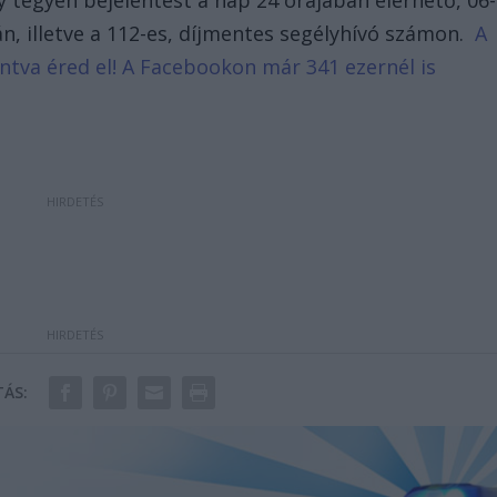
, illetve a 112-es, díjmentes segélyhívó számon.
A
tintva éred el! A Facebookon már 341 ezernél is
ÁS: