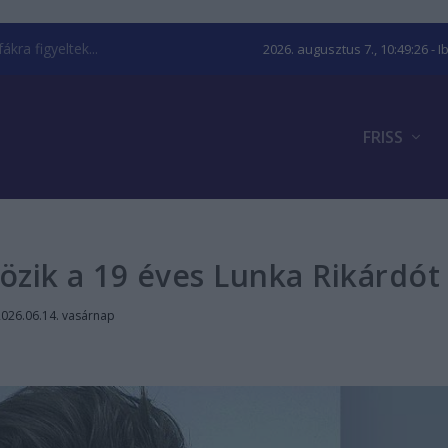
kra figyeltek...
2026. augusztus 7., 10:49:27
- I
FRISS
özik a 19 éves Lunka Rikárdót
2026.06.14. vasárnap