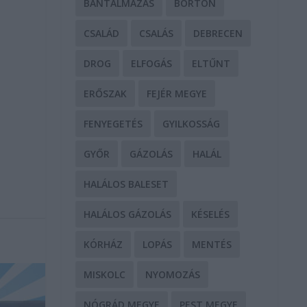
BÁNTALMAZÁS
BÖRTÖN
CSALÁD
CSALÁS
DEBRECEN
DROG
ELFOGÁS
ELTŰNT
ERŐSZAK
FEJÉR MEGYE
FENYEGETÉS
GYILKOSSÁG
GYŐR
GÁZOLÁS
HALÁL
HALÁLOS BALESET
HALÁLOS GÁZOLÁS
KÉSELÉS
KÓRHÁZ
LOPÁS
MENTÉS
MISKOLC
NYOMOZÁS
NÓGRÁD MEGYE
PEST MEGYE