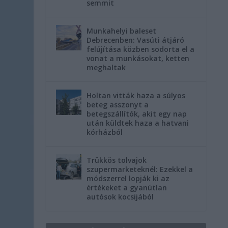
semmit
Munkahelyi baleset
Debrecenben: Vasúti átjáró
felújítása közben sodorta el a
vonat a munkásokat, ketten
meghaltak
Holtan vitták haza a súlyos
beteg asszonyt a
betegszállítók, akit egy nap
után küldtek haza a hatvani
kórházból
Trükkös tolvajok
szupermarketeknél: Ezekkel a
módszerrel lopják ki az
értékeket a gyanútlan
autósok kocsijából