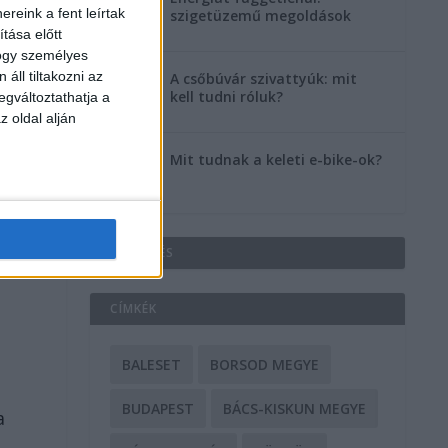
reink a fent leírtak
szigetüzemű megoldások
tása előtt
hogy személyes
áll tiltakozni az
A csőbúvár szivattyúk: mit
kell tudni róluk?
egváltoztathatja a
z oldal alján
Mit tudnak a keleti e-bike-ok?
HIRDETÉS
CÍMKÉK
BALESET
BORSOD MEGYE
BUDAPEST
BÁCS-KISKUN MEGYE
a