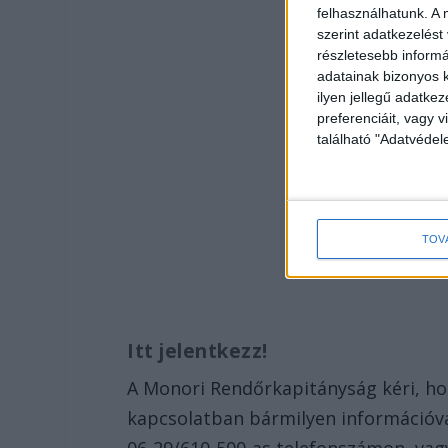
felhasználhatunk. A 
szerint adatkezelést
részletesebb informác
adatainak bizonyos k
ilyen jellegű adatke
preferenciáit, vagy v
található "Adatvéde
TOV
Itt jelentkezz!
A Monori Rendőrkapitányság kéri, hogy
kapcsolatban bármilyen információva
06-29/610-500-as telefonszámon, vagy