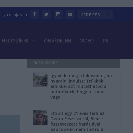
bolya napja van
HELYSZÍNEK
ÖNVÉDELEM
VIDEO
PR
FRISS CIKKEK
Így védd meg a lakásodat, ha
nyaralni indulsz: Trükkök,
amikkel azt mutathatod a
betörőknek, hogy otthon
vagy
Eltűnt egy 21 éves férfi az
Ozora Fesztiválról, Bence
összeveszett barátjával,
azóta senki nem tud róla