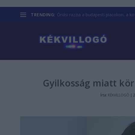
TRENDING:
Óriási razzia a budapesti piacokon, a kofá
Gyilkosság miatt kör
Írta:
KÉKVILLOGÓ
|