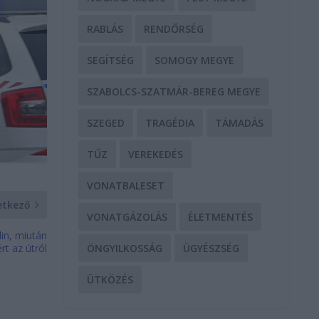
RABLÁS
RENDŐRSÉG
SEGÍTSÉG
SOMOGY MEGYE
SZABOLCS-SZATMÁR-BEREG MEGYE
SZEGED
TRAGÉDIA
TÁMADÁS
TŰZ
VEREKEDÉS
VONATBALESET
etkező
VONATGÁZOLÁS
ÉLETMENTÉS
in, miután
rt az útról
ÖNGYILKOSSÁG
ÜGYÉSZSÉG
ÜTKÖZÉS