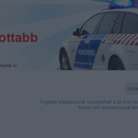
Köv
Tragédia Máriapócsnál: szörnyethalt a 20 éves Ád
frissen vett sportautójával leté