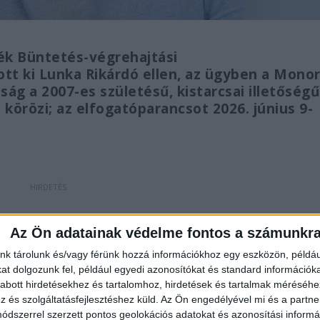
ék Büntetés-végrehajtási
tt ki Lunka Rikárdó ellen, az ügyben a Monor
ság a 2007-es születésű, kistarcsai illetőségű
körözi; az elfogatóparancsot 2026. június 9-
y aki Lunka Rikárdó hollétével vagy tartózkodási
Az Ön adatainak védelme fontos a számunkr
rmációval rendelkezik, jelentkezzen a rendőrségen.
nk tárolunk és/vagy férünk hozzá információkhoz egy eszközön, példáu
t dolgozunk fel, például egyedi azonosítókat és standard információk
tóságokkal. Már
15 éves korában is körözte őt a
abott hirdetésekhez és tartalomhoz, hirdetések és tartalmak méréséhe
.
és szolgáltatásfejlesztéshez küld.
Az Ön engedélyével mi és a partne
dszerrel szerzett pontos geolokációs adatokat és azonosítási informác