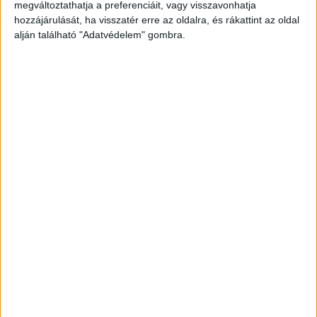
megváltoztathatja a preferenciáit, vagy visszavonhatja
hozzájárulását, ha visszatér erre az oldalra, és rákattint az oldal
alján található "Adatvédelem" gombra.
Ledöbbentek a környékbeliek
“Ez egy csendes környék, itt élünk évek óta.
Megdöbbentő ez az egész. Én úgy tudom, hogy
egy 25 év körüli nő az áldozat, akit a saját