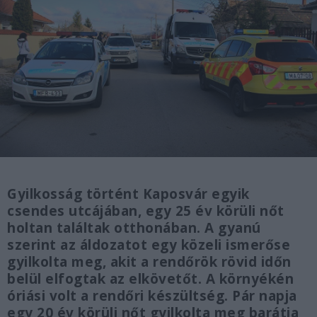
Gyilkosság történt Kaposvár egyik
csendes utcájában, egy 25 év körüli nőt
holtan találtak otthonában. A gyanú
szerint az áldozatot egy közeli ismerőse
gyilkolta meg, akit a rendőrök rövid időn
belül elfogtak az elkövetőt. A környékén
óriási volt a rendőri készültség. Pár napja
egy 20 év körüli nőt gyilkolta meg barátja