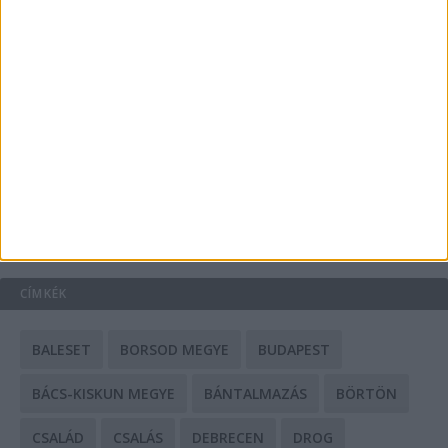
A csőbúvár szivattyúk: mit kell tudni róluk?
Mit tudnak a keleti e-bike-ok?
HIRDETÉS
CÍMKÉK
BALESET
BORSOD MEGYE
BUDAPEST
BÁCS-KISKUN MEGYE
BÁNTALMAZÁS
BÖRTÖN
CSALÁD
CSALÁS
DEBRECEN
DROG