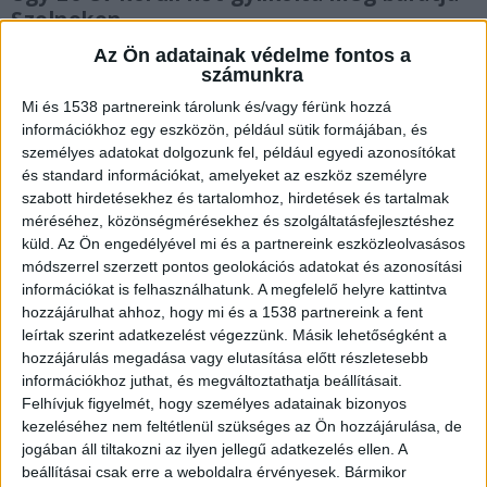
Szolnokon.
Az Ön adatainak védelme fontos a
számunkra
Mi és 1538 partnereink tárolunk és/vagy férünk hozzá
információkhoz egy eszközön, például sütik formájában, és
Rendőri készültség
személyes adatokat dolgozunk fel, például egyedi azonosítókat
és standard információkat, amelyeket az eszköz személyre
Szombat este hatalmas rendőri készültségre
szabott hirdetésekhez és tartalomhoz, hirdetések és tartalmak
figyeltek fel Kaposvár egyik csendes utcájában,
méréséhez, közönségmérésekhez és szolgáltatásfejlesztéshez
küld.
Az Ön engedélyével mi és a partnereink eszközleolvasásos
miután egy 25 év körüli fiatal nőt holtan találtak
módszerrel szerzett pontos geolokációs adatokat és azonosítási
egy családi házban. A tragédia a Könyves Kálmán
információkat is felhasználhatunk. A megfelelő helyre kattintva
utcában történt, ahol szemtanúk beszámolója
hozzájárulhat ahhoz, hogy mi és a 1538 partnereink a fent
leírtak szerint adatkezelést végezzünk. Másik lehetőségként a
szerint tucatnyi rendőrautó és mentő vonult a
hozzájárulás megadása vagy elutasítása előtt részletesebb
helyszínre.
A Kékvillogó legfrissebb híreit ide
információkhoz juthat, és megváltoztathatja beállításait.
Felhívjuk figyelmét, hogy személyes adatainak bizonyos
kattintva éred el! A Facebookon már 341 ezernél
kezeléséhez nem feltétlenül szükséges az Ön hozzájárulása, de
is többen követnek minket.
jogában áll tiltakozni az ilyen jellegű adatkezelés ellen. A
beállításai csak erre a weboldalra érvényesek. Bármikor