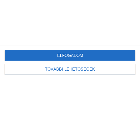
NEFAG erdőnél lévő csatornába dobta. Az ügyben
eljáró nyomozási bíró egyetértett az ügyészség
indítványával, és letartóztatta a bűnösségét
beismerő támadót. A végzés végleges.
A
Kékvillogó legfrissebb híreit ide kattintva éred el!
A Facebookon már 341 ezernél is többen
ELFOGADOM
követnek minket.
TOVÁBBI LEHETŐSÉGEK
Kiemelt kép: illusztráció
MEGOSZTÁS: