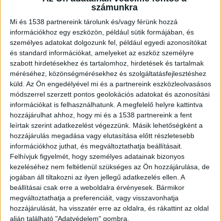
biliárddákóval agyonverte a húgát
számunkra
Ecsegen. Az áldozat kislánya az ajtóból
Mi és 1538 partnereink tárolunk és/vagy férünk hozzá
nézte végig, hogy a nagybátyja végez az
információkhoz egy eszközön, például sütik formájában, és
édesanyjával. A nő nemrég küzdött meg
személyes adatokat dolgozunk fel, például egyedi azonosítókat
egy daganatos betegséggel, egyedül
és standard információkat, amelyeket az eszköz személyre
szabott hirdetésekhez és tartalomhoz, hirdetések és tartalmak
nevelte gyerekeket
méréséhez, közönségmérésekhez és szolgáltatásfejlesztéshez
küld.
Az Ön engedélyével mi és a partnereink eszközleolvasásos
módszerrel szerzett pontos geolokációs adatokat és azonosítási
információkat is felhasználhatunk. A megfelelő helyre kattintva
hozzájárulhat ahhoz, hogy mi és a 1538 partnereink a fent
Agyonverte, majd elment otthonról
leírtak szerint adatkezelést végezzünk. Másik lehetőségként a
hozzájárulás megadása vagy elutasítása előtt részletesebb
A férfi a tette után elment hazulról, és csak akkor
információkhoz juthat, és megváltoztathatja beállításait.
ment haza, amikor a nyolcéves unokahúga
Felhívjuk figyelmét, hogy személyes adatainak bizonyos
kezeléséhez nem feltétlenül szükséges az Ön hozzájárulása, de
felhívta, hogy az édesanyja szerinte meghalt. A
jogában áll tiltakozni az ilyen jellegű adatkezelés ellen. A
férfi ezután felhívta a segélyhívót, hogy holtan
beállításai csak erre a weboldalra érvényesek. Bármikor
megváltoztathatja a preferenciáit, vagy visszavonhatja
találta otthon a testvérét. Később azonban
hozzájárulását, ha visszatér erre az oldalra, és rákattint az oldal
mindent bevallott, és megbánta tettét.
A
alján található "Adatvédelem" gombra.