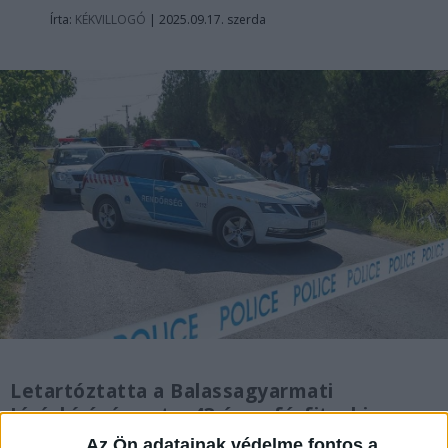
Írta:
KÉKVILLOGÓ
|
2025.09.17. szerda
Letartóztatta a Balassagyarmati
Járásbíróság azt a 43 éves férfit, aki
néhány nappal ezelőtt egy
Az Ön adatainak védelme fontos a