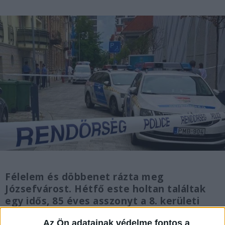
Félelem és döbbenet rázta meg
Józsefvárost. Hétfő este holtan találtak
egy idős, 85 éves asszonyt a 8. kerületi
Práter utcában lévő otthonában. A
Az Ön adatainak védelme fontos a