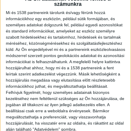
rendőrség azonnal lezárta a környéket, a
számunkra
helyszíni szemle során ugyanis
egyértelművé vált, hogy a szépkorú nő
Mi és 1538 partnereink tárolunk és/vagy férünk hozzá
információkhoz egy eszközön, például sütik formájában, és
bűncselekmény áldozata lett. Az elkövetőt
személyes adatokat dolgozunk fel, például egyedi azonosítókat
jelenleg is nagy erőkkel keresik a
és standard információkat, amelyeket az eszköz személyre
hatóságok.
szabott hirdetésekhez és tartalomhoz, hirdetések és tartalmak
méréséhez, közönségmérésekhez és szolgáltatásfejlesztéshez
küld.
Az Ön engedélyével mi és a partnereink eszközleolvasásos
módszerrel szerzett pontos geolokációs adatokat és azonosítási
információkat is felhasználhatunk. A megfelelő helyre kattintva
Segélyhívás után vonultak ki a rendőrök
hozzájárulhat ahhoz, hogy mi és a 1538 partnereink a fent
leírtak szerint adatkezelést végezzünk. Másik lehetőségként a
A Budapesti Rendőr-főkapitányság (BRFK)
hozzájárulás megadása vagy elutasítása előtt részletesebb
információkhoz juthat, és megváltoztathatja beállításait.
tájékoztatása szerint hétfőn este érkezett
Felhívjuk figyelmét, hogy személyes adatainak bizonyos
lakossági bejelentés a rendőrségre, amely után a
kezeléséhez nem feltétlenül szükséges az Ön hozzájárulása, de
járőrök azonnal a Práter utcai társasházhoz
jogában áll tiltakozni az ilyen jellegű adatkezelés ellen. A
beállításai csak erre a weboldalra érvényesek. Bármikor
siettek. A rendőrök az ingatlanba belépve
megváltoztathatja a preferenciáit, vagy visszavonhatja
találták meg a lakásban élő 85 éves nő élettelen
hozzájárulását, ha visszatér erre az oldalra, és rákattint az oldal
alján található "Adatvédelem" gombra.