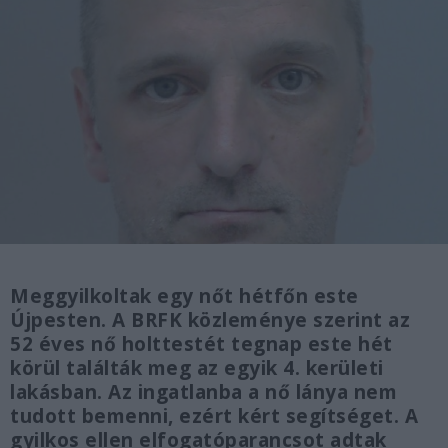
Meggyilkoltak egy nőt hétfőn este
Újpesten. A BRFK közleménye szerint az
52 éves nő holttestét tegnap este hét
körül találták meg az egyik 4. kerületi
lakásban. Az ingatlanba a nő lánya nem
tudott bemenni, ezért kért segítséget. A
gyilkos ellen elfogatóparancsot adtak