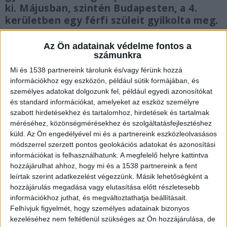
ki. Májusban, szintén Budapesten, a 4.
kerületben egy férfi szüleit gyilkolta meg.
Az Ön adatainak védelme fontos a
számunkra
Mi és 1538 partnereink tárolunk és/vagy férünk hozzá
Megöltek egy nőt
információkhoz egy eszközön, például sütik formájában, és
személyes adatokat dolgozunk fel, például egyedi azonosítókat
A rendelkezésre álló adatok szerint 2024.
és standard információkat, amelyeket az eszköz személyre
december 16-án 19 óra körül Budapesten, egy 4
szabott hirdetésekhez és tartalomhoz, hirdetések és tartalmak
méréséhez, közönségmérésekhez és szolgáltatásfejlesztéshez
kerületi lakásban holtan találtak egy 52 éves nőt.
küld.
Az Ön engedélyével mi és a partnereink eszközleolvasásos
Az ingatlanba a nő lánya nem tudott bemenni,
módszerrel szerzett pontos geolokációs adatokat és azonosítási
információkat is felhasználhatunk. A megfelelő helyre kattintva
ezért kért segítséget.
A Budapest és Környéke
hozzájárulhat ahhoz, hogy mi és a 1538 partnereink a fent
hírportál legfrissebb híreit ide kattintva éred el!
leírtak szerint adatkezelést végezzünk. Másik lehetőségként a
A Facebookon már 254 ezernél is többen
hozzájárulás megadása vagy elutasítása előtt részletesebb
információkhoz juthat, és megváltoztathatja beállításait.
követnek minket.
Felhívjuk figyelmét, hogy személyes adatainak bizonyos
kezeléséhez nem feltétlenül szükséges az Ön hozzájárulása, de