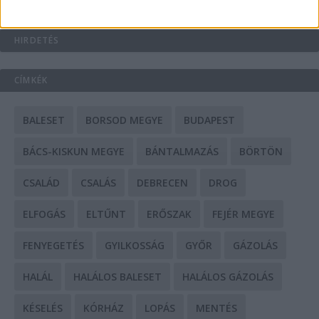
HIRDETÉS
CÍMKÉK
BALESET
BORSOD MEGYE
BUDAPEST
BÁCS-KISKUN MEGYE
BÁNTALMAZÁS
BÖRTÖN
CSALÁD
CSALÁS
DEBRECEN
DROG
ELFOGÁS
ELTŰNT
ERŐSZAK
FEJÉR MEGYE
FENYEGETÉS
GYILKOSSÁG
GYŐR
GÁZOLÁS
HALÁL
HALÁLOS BALESET
HALÁLOS GÁZOLÁS
KÉSELÉS
KÓRHÁZ
LOPÁS
MENTÉS