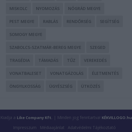
MISKOLC
NYOMOZÁS
NÓGRÁD MEGYE
PEST MEGYE
RABLÁS
RENDŐRSÉG
SEGÍTSÉG
SOMOGY MEGYE
SZABOLCS-SZATMÁR-BEREG MEGYE
SZEGED
TRAGÉDIA
TÁMADÁS
TŰZ
VEREKEDÉS
VONATBALESET
VONATGÁZOLÁS
ÉLETMENTÉS
ÖNGYILKOSSÁG
ÜGYÉSZSÉG
ÜTKÖZÉS
Kiadja a
| Minden jog fenntartva!
Like Company Kft.
KÉKVILLOGO.hu
Impresszum
Médiaajánlat
Adatvédelmi Tájékoztató