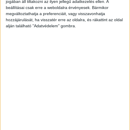
jogában áll tiltakozni az ilyen jellegű adatkezelés ellen. A
beállításai csak erre a weboldalra érvényesek. Bármikor
megváltoztathatja a preferenciáit, vagy visszavonhatja
hozzájárulását, ha visszatér erre az oldalra, és rákattint az oldal
alján található "Adatvédelem" gombra.
Körözik a tettest
A halálesettel kapcsolatban felmerült az
idegenkezűség gyanúja, ezért a Budapesti
Rendőr-főkapitányság Életvédelmi Osztálya