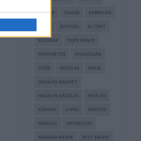
CSALÁD
CSALÁS
DEBRECEN
DROG
ELFOGÁS
ELTŰNT
ERŐSZAK
FEJÉR MEGYE
FENYEGETÉS
GYILKOSSÁG
GYŐR
GÁZOLÁS
HALÁL
HALÁLOS BALESET
HALÁLOS GÁZOLÁS
KÉSELÉS
KÓRHÁZ
LOPÁS
MENTÉS
MISKOLC
NYOMOZÁS
NÓGRÁD MEGYE
PEST MEGYE