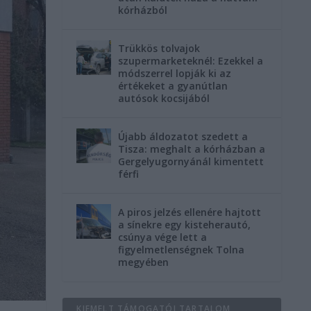
kórházból
Trükkös tolvajok
szupermarketeknél: Ezekkel a
módszerrel lopják ki az
értékeket a gyanútlan
autósok kocsijából
Újabb áldozatot szedett a
Tisza: meghalt a kórházban a
Gergelyugornyánál kimentett
férfi
A piros jelzés ellenére hajtott
a sínekre egy kisteherautó,
csúnya vége lett a
figyelmetlenségnek Tolna
megyében
KIEMELT TÁMOGATÓI TARTALOM