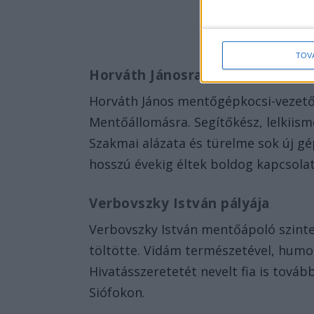
TOV
Horváth Jánosra pályája
Horváth János mentőgépkocsi-vezetők
Mentőállomásra. Segítőkész, lelkiism
Szakmai alázata és türelme sok új gép
hosszú évekig éltek boldog kapcsola
Verbovszky István pályája
Verbovszky István mentőápoló szinte
töltötte. Vidám természetével, humo
Hivatásszeretetét nevelt fia is tová
Siófokon.