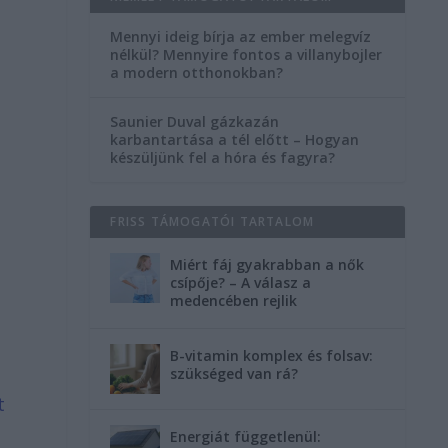
Mennyi ideig bírja az ember melegvíz
nélkül? Mennyire fontos a villanybojler
a modern otthonokban?
Saunier Duval gázkazán
karbantartása a tél előtt – Hogyan
készüljünk fel a hóra és fagyra?
FRISS TÁMOGATÓI TARTALOM
Miért fáj gyakrabban a nők
csípője? – A válasz a
medencében rejlik
B-vitamin komplex és folsav:
szükséged van rá?
t
Energiát függetlenül: