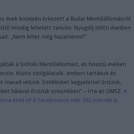
nes évek közepén érkezett a Budai Mentőállomásról.
itől mindig lehetett tanulni. Nyugdíj előtti éveiben
sait: „Nem lehet még hazamenni?”
álták a Siófoki Mentőállomást, és hosszú éveken
ocsin. Közös szolgálataik, emberi tartásuk és
t marad velünk. Emléküket kegyelettel őrizzük,
eket hálával őrizzük szívünkben” – írta az OMSZ.
A
tintva éred el! A Facebookon már 342 ezernél is