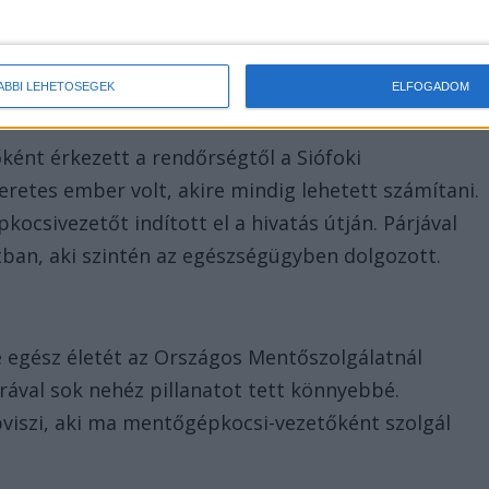
ÁBBI LEHETŐSÉGEK
ELFOGADOM
ént érkezett a rendőrségtől a Siófoki
eretes ember volt, akire mindig lehetett számítani.
kocsivezetőt indított el a hivatás útján. Párjával
tban, aki szintén az egészségügyben dolgozott.
 egész életét az Országos Mentőszolgálatnál
rával sok nehéz pillanatot tett könnyebbé.
bbviszi, aki ma mentőgépkocsi-vezetőként szolgál