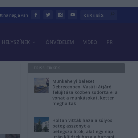
ettina napja van
HELYSZÍNEK
ÖNVÉDELEM
VIDEO
PR
FRISS CIKKEK
Munkahelyi baleset
Debrecenben: Vasúti átjáró
felújítása közben sodorta el a
vonat a munkásokat, ketten
meghaltak
Holtan vitták haza a súlyos
beteg asszonyt a
betegszállítók, akit egy nap
után küldtek haza a hatvani