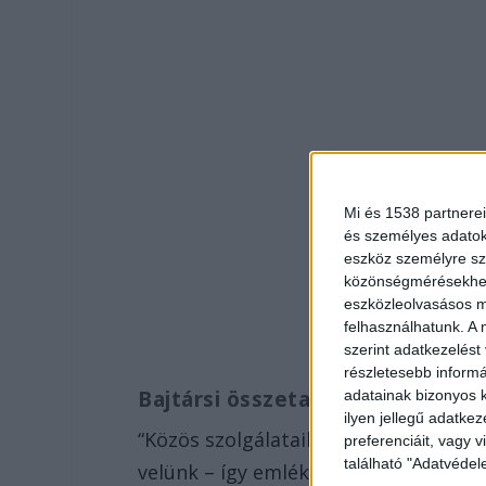
Mi és 1538 partnerei
és személyes adatoka
eszköz személyre sz
közönségmérésekhez 
eszközleolvasásos mó
felhasználhatunk. A 
szerint adatkezelést
részletesebb informác
Bajtársi összetartozás
adatainak bizonyos k
ilyen jellegű adatke
“Közös szolgálataik, emberi tartásuk
preferenciáit, vagy v
található "Adatvéde
velünk – így emlékszik elhunyt kollé