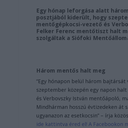
Egy hónap leforgása alatt háro
posztjából kiderült, hogy szep
mentőgépkocsi-vezető és Verbo
Felker Ferenc mentőtiszt halt 
szolgáltak a Siófoki Mentőállom
Három mentős halt meg
“Egy hónapon belül három bajtársát v
szeptember közepén egy napon halt
és Verbovszky István mentőápoló, ma
Mindhárman hosszú évtizedeken át s
ugyanazon az esetkocsin” – írja közö
ide kattintva éred el! A Facebookon 