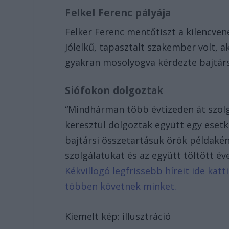
Felkel Ferenc pályája
Felker Ferenc mentőtiszt a kilencve
Jólelkű, tapasztalt szakember volt, ak
gyakran mosolyogva kérdezte bajtár
Siófokon dolgoztak
“Mindhárman több évtizeden át szolg
keresztül dolgoztak együtt egy esetk
bajtársi összetartásuk örök példakén
szolgálatukat és az együtt töltött év
Kékvillogó legfrissebb híreit ide kat
többen követnek minket.
Kiemelt kép: illusztráció