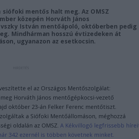
m siófoki mentős halt meg. Az OMSZ
tember közepén Horváth János
vszky István mentőápoló, októberben pedig
meg. Mindhárman hosszú évtizedeken át
áson, ugyanazon az esetkocsin.
eszítette el az Országos Mentőszolgálat:
 meg Horváth János mentőgépkocsi-vezető
jd október 23-án Felker Ferenc mentőtiszt.
zolgáltak a Siófoki Mentőállomáson, méghozzá
sségi oldalán az OMSZ.
A Kékvillogó legfrissebb hírei
már 342 ezernél is többen követnek minket.