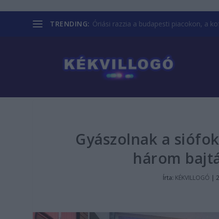
TRENDING:
Óriási razzia a budapesti piacokon, a kofá
Gyászolnak a siófo
három bajtá
Írta:
KÉKVILLOGÓ
|