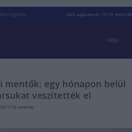
kra figyeltek...
2026. augusztus 6., 1:01:20
- Berta, B
FRISS
ki mentők: egy hónapon belül
rsukat veszítették el
2025.11.02. vasárnap