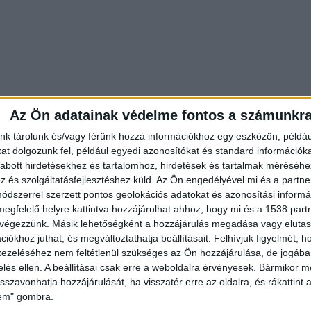
Az Ön adatainak védelme fontos a számunkr
nk tárolunk és/vagy férünk hozzá információkhoz egy eszközön, példáu
t dolgozunk fel, például egyedi azonosítókat és standard információk
abott hirdetésekhez és tartalomhoz, hirdetések és tartalmak méréséhe
és szolgáltatásfejlesztéshez küld.
Az Ön engedélyével mi és a partne
dszerrel szerzett pontos geolokációs adatokat és azonosítási informác
megfelelő helyre kattintva hozzájárulhat ahhoz, hogy mi és a 1538 partne
 végezzünk. Másik lehetőségként a hozzájárulás megadása vagy elutasí
iókhoz juthat, és megváltoztathatja beállításait.
Felhívjuk figyelmét, 
ezeléséhez nem feltétlenül szükséges az Ön hozzájárulása, de jogában 
zelés ellen. A beállításai csak erre a weboldalra érvényesek. Bármikor m
 és bajtársi összetartásuk örök példaként marad
isszavonhatja hozzájárulását, ha visszatér erre az oldalra, és rákattint a
lem" gombra.
gáira az Országos Mentőszolgálat.