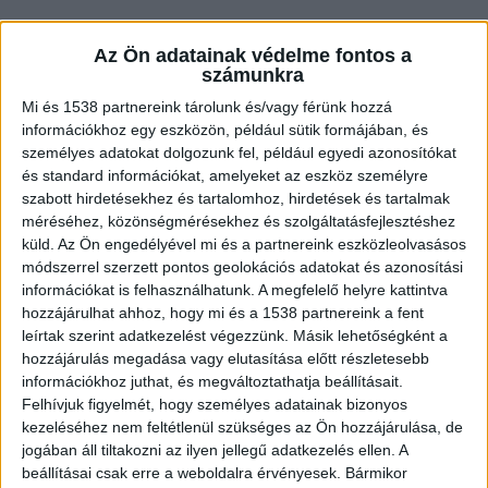
A pénztárcák változása: hol a stílus és a
Az Ön adatainak védelme fontos a
praktikum találkozik
számunkra
Mi és 1538 partnereink tárolunk és/vagy férünk hozzá
Az évek során jelentős átalakuláson ment át a
információkhoz egy eszközön, például sütik formájában, és
személyes adatokat dolgozunk fel, például egyedi azonosítókat
pénztárcák
világa. Míg egykor vastag bőrből
és standard információkat, amelyeket az eszköz személyre
készült modelleket viseltünk, amelyek hamar
szabott hirdetésekhez és tartalomhoz, hirdetések és tartalmak
méréséhez, közönségmérésekhez és szolgáltatásfejlesztéshez
feltöltötték a zsebeinket, ma már az ultravékony
küld.
Az Ön engedélyével mi és a partnereink eszközleolvasásos
kialakítás hódít. Ez különösen azok számára
módszerrel szerzett pontos geolokációs adatokat és azonosítási
jelent megoldást, akik szeretnék elkerülni, hogy a
információkat is felhasználhatunk. A megfelelő helyre kattintva
hozzájárulhat ahhoz, hogy mi és a 1538 partnereink a fent
zsebeik kitüremkedjenek, és eközben a
leírtak szerint adatkezelést végezzünk. Másik lehetőségként a
megjelenésük is legyen vonzó.
hozzájárulás megadása vagy elutasítása előtt részletesebb
információkhoz juthat, és megváltoztathatja beállításait.
Felhívjuk figyelmét, hogy személyes adatainak bizonyos
A minimalista dizájn újraértelmezte a pénztárcák
kezeléséhez nem feltétlenül szükséges az Ön hozzájárulása, de
működését, hiszen ezek a modern darabok
jogában áll tiltakozni az ilyen jellegű adatkezelés ellen. A
beállításai csak erre a weboldalra érvényesek. Bármikor
nemcsak vékonyabbak, de magukban hordozzák