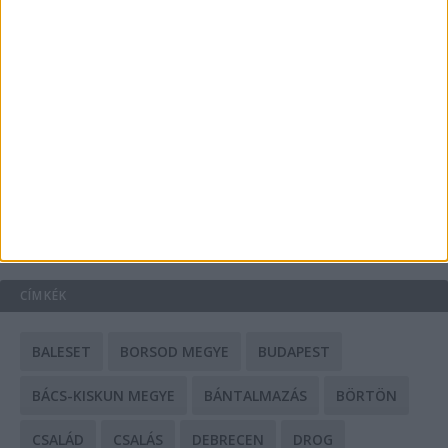
A csőbúvár szivattyúk: mit kell tudni róluk?
Mit tudnak a keleti e-bike-ok?
HIRDETÉS
CÍMKÉK
BALESET
BORSOD MEGYE
BUDAPEST
BÁCS-KISKUN MEGYE
BÁNTALMAZÁS
BÖRTÖN
CSALÁD
CSALÁS
DEBRECEN
DROG