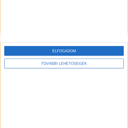
A pénztárca kiválasztása többet jelenthet a
hagyományos vásárlásnál. Az újításoknak és a jól
megválasztott stílusnak köszönhetően nemcsak
kényelmet, hanem biztonságot is hozzáadhatunk
mindennapjainkhoz.
ELFOGADOM
TOVÁBBI LEHETŐSÉGEK
Ez a cikk szponzorált tartalom, megrendelő a
forgey.hu oldalt működtető cég.