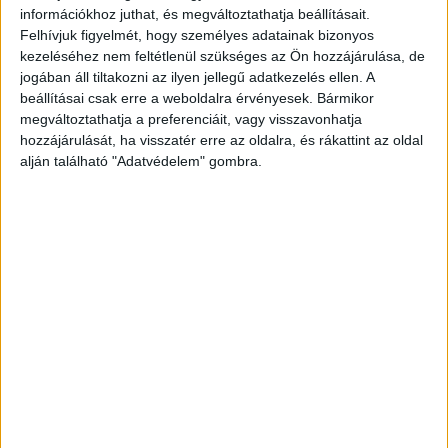
információkhoz juthat, és megváltoztathatja beállításait.
Felhívjuk figyelmét, hogy személyes adatainak bizonyos
kezeléséhez nem feltétlenül szükséges az Ön hozzájárulása, de
jogában áll tiltakozni az ilyen jellegű adatkezelés ellen. A
beállításai csak erre a weboldalra érvényesek. Bármikor
megváltoztathatja a preferenciáit, vagy visszavonhatja
hozzájárulását, ha visszatér erre az oldalra, és rákattint az oldal
alján található "Adatvédelem" gombra.
Mentőhelikopter a helyszínen
A frontális karambol, Piliscsabán a MOL kútnál,
az Alditól nem messze történt. Mentő, tűzoltó,
rendőr, sőt egy mentőhelikopter a helyszínenre
érkezett.
Lezárták az utat