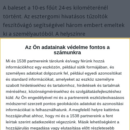
A baleset a 10-es főút 24-es kilométerénél
történt. Az esztergomi hivatásos tűzoltók
feszítővágó segítségével három embert emeltek
ki a személyautóból. A helyszínre
mentőhelikopter is érkezett – közölte a
Az Ön adatainak védelme fontos a
katasztrófavédelem az MTI-vel.
A Kékvillogó
számunkra
legfrissebb híreit ide kattintva éred el! A
Mi és 1538 partnereink tárolunk és/vagy férünk hozzá
információkhoz egy eszközön, például sütik formájában, és
Facebookon már 341 ezernél is többen követnek
személyes adatokat dolgozunk fel, például egyedi azonosítókat
minket.
és standard információkat, amelyeket az eszköz személyre
szabott hirdetésekhez és tartalomhoz, hirdetések és tartalmak
méréséhez, közönségmérésekhez és szolgáltatásfejlesztéshez
küld.
Az Ön engedélyével mi és a partnereink eszközleolvasásos
módszerrel szerzett pontos geolokációs adatokat és azonosítási
információkat is felhasználhatunk. A megfelelő helyre kattintva
hozzájárulhat ahhoz, hogy mi és a 1538 partnereink a fent
leírtak szerint adatkezelést végezzünk. Másik lehetőségként a
hozzájárulás megadása vagy elutasítása előtt részletesebb