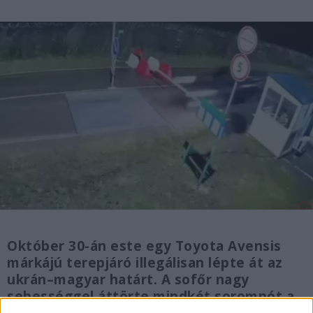
Október 30-án este egy Toyota Avensis
márkájú terepjáró illegálisan lépte át az
ukrán–magyar határt. A sofőr nagy
sebességgel áttörte mindkét sorompót a