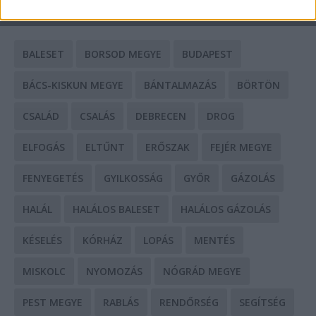
CÍMKÉK
BALESET
BORSOD MEGYE
BUDAPEST
BÁCS-KISKUN MEGYE
BÁNTALMAZÁS
BÖRTÖN
CSALÁD
CSALÁS
DEBRECEN
DROG
ELFOGÁS
ELTŰNT
ERŐSZAK
FEJÉR MEGYE
FENYEGETÉS
GYILKOSSÁG
GYŐR
GÁZOLÁS
HALÁL
HALÁLOS BALESET
HALÁLOS GÁZOLÁS
KÉSELÉS
KÓRHÁZ
LOPÁS
MENTÉS
MISKOLC
NYOMOZÁS
NÓGRÁD MEGYE
PEST MEGYE
RABLÁS
RENDŐRSÉG
SEGÍTSÉG