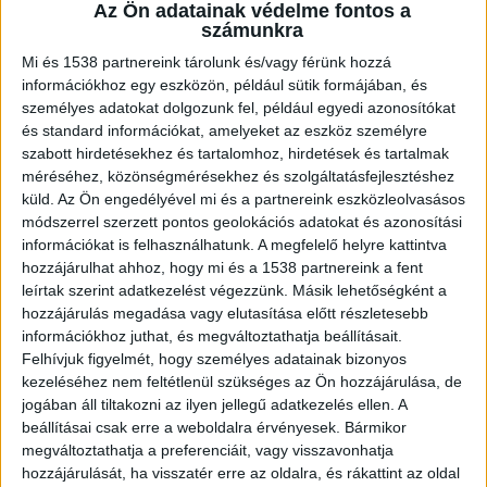
Nagypalád-Nagyhódos határátkelőhelyen,
Az Ön adatainak védelme fontos a
és Magyarország területére hajtott. A
számunkra
filmbe illő szökésről készült videót cikkünk
Mi és 1538 partnereink tárolunk és/vagy férünk hozzá
végén tudod megnézni.
információkhoz egy eszközön, például sütik formájában, és
személyes adatokat dolgozunk fel, például egyedi azonosítókat
és standard információkat, amelyeket az eszköz személyre
szabott hirdetésekhez és tartalomhoz, hirdetések és tartalmak
méréséhez, közönségmérésekhez és szolgáltatásfejlesztéshez
Megsérült egy határőr
küld.
Az Ön engedélyével mi és a partnereink eszközleolvasásos
módszerrel szerzett pontos geolokációs adatokat és azonosítási
Az információt a Munkácsi Határőrosztag
információkat is felhasználhatunk. A megfelelő helyre kattintva
hozzájárulhat ahhoz, hogy mi és a 1538 partnereink a fent
szóvivője, Leszja Fedorova erősítette meg a
leírtak szerint adatkezelést végezzünk. Másik lehetőségként a
Suspilne hírportálnak. A sofőr tettének
hozzájárulás megadása vagy elutasítása előtt részletesebb
információkhoz juthat, és megváltoztathatja beállításait.
következtében megsérült egy határőr, aki
Felhívjuk figyelmét, hogy személyes adatainak bizonyos
szolgálatban volt az incidens idején. A 27-es
kezeléséhez nem feltétlenül szükséges az Ön hozzájárulása, de
határőrosztag parancsnoka szolgálati vizsgálatot
jogában áll tiltakozni az ilyen jellegű adatkezelés ellen. A
beállításai csak erre a weboldalra érvényesek. Bármikor
rendelt el.Az esetet a Büntető Törvénykönyv 348.
megváltoztathatja a preferenciáit, vagy visszavonhatja
cikke alapján jegyezték be az Egységes
hozzájárulását, ha visszatér erre az oldalra, és rákattint az oldal