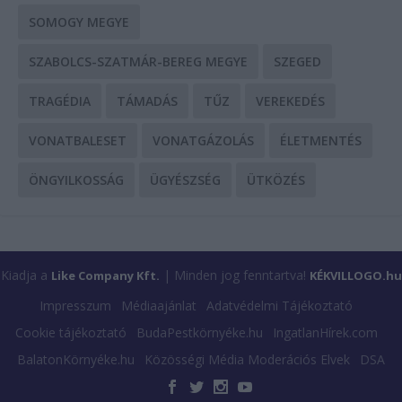
SOMOGY MEGYE
SZABOLCS-SZATMÁR-BEREG MEGYE
SZEGED
TRAGÉDIA
TÁMADÁS
TŰZ
VEREKEDÉS
VONATBALESET
VONATGÁZOLÁS
ÉLETMENTÉS
ÖNGYILKOSSÁG
ÜGYÉSZSÉG
ÜTKÖZÉS
Kiadja a
| Minden jog fenntartva!
Like Company Kft.
KÉKVILLOGO.hu
Impresszum
Médiaajánlat
Adatvédelmi Tájékoztató
Cookie tájékoztató
BudaPestkörnyéke.hu
IngatlanHírek.com
BalatonKörnyéke.hu
Közösségi Média Moderációs Elvek
DSA