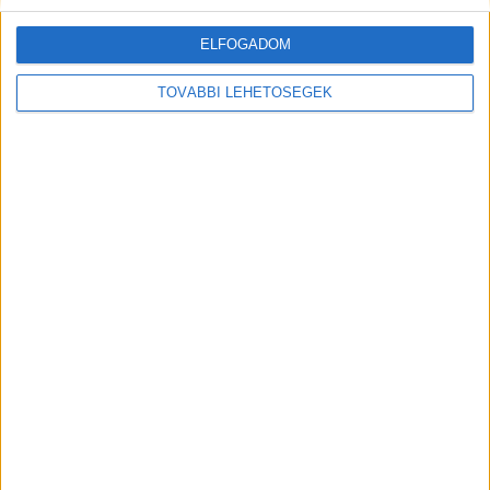
Kiemelt kép: részlet a videóból
ELFOGADOM
TOVÁBBI LEHETŐSÉGEK
MEGOSZTÁS: