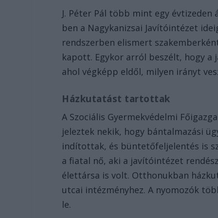
J. Péter Pál több mint egy évtizeden 
ben a Nagykanizsai Javítóintézet idei
rendszerben elismert szakemberként i
kapott. Egykor arról beszélt, hogy a j
ahol végképp eldől, milyen irányt ve
Házkutatást tartottak
A Szociális Gyermekvédelmi Főigazg
jeleztek nekik, hogy bántalmazási ügy
indítottak, és büntetőfeljelentés is 
a fiatal nő, aki a javítóintézet rend
élettársa is volt. Otthonukban házkut
utcai intézményhez. A nyomozók több 
le.