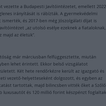
át vezette a Budapesti Javítóintézetet, emellett 2022
glenes irányítását is rábízták. A gyermekvédelmi
smerték, és 2017-ben még Jószolgálati díjat is
avítóintézet „az utolsó esélye ezeknek a fiataloknak,
sz majd az életük”.
atóság már márciusban felfüggesztette, miután
ben lehet érintett. Ekkor belső vizsgálatot
született. Két hete rendőrkézre került az igazgató és
észeti vezető-helyetteseként dolgozott, és egyben az
atást tartottak, majd bilincsben vitték őket a Szőlő
luxusautót és 120 millió forint készpénzt foglalta