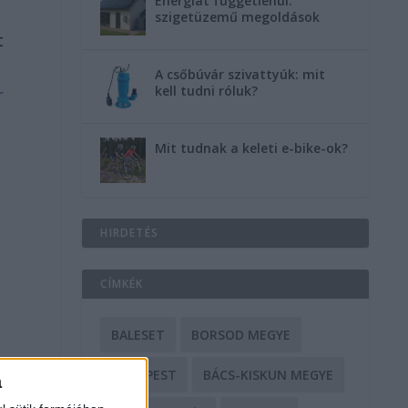
Energiát függetlenül:
szigetüzemű megoldások
t
A csőbúvár szivattyúk: mit
kell tudni róluk?
r
Mit tudnak a keleti e-bike-ok?
HIRDETÉS
CÍMKÉK
BALESET
BORSOD MEGYE
BUDAPEST
BÁCS-KISKUN MEGYE
a