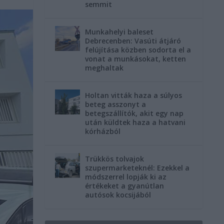
semmit
Munkahelyi baleset
Debrecenben: Vasúti átjáró
felújítása közben sodorta el a
vonat a munkásokat, ketten
meghaltak
Holtan vitták haza a súlyos
beteg asszonyt a
betegszállítók, akit egy nap
után küldtek haza a hatvani
kórházból
Trükkös tolvajok
szupermarketeknél: Ezekkel a
módszerrel lopják ki az
értékeket a gyanútlan
autósok kocsijából