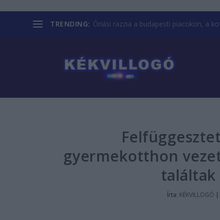
TRENDING:
Óriási razzia a budapesti piacokon, a kofá
Felfüggesztet
gyermekotthon vezet
találta
Írta:
KÉKVILLOGÓ