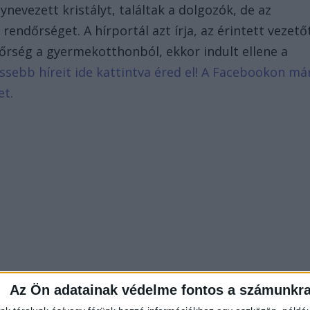
evezett kristályt, találtak a dolgozók, de az
rendőrséget. A hírportál azt írja, az érintett vezető
ndőrség a gyermekotthonból, ekkor indult ellene a
issebb híreit ide kattintva éred el! A Facebookon má
et.
Az Ön adatainak védelme fontos a számunkr