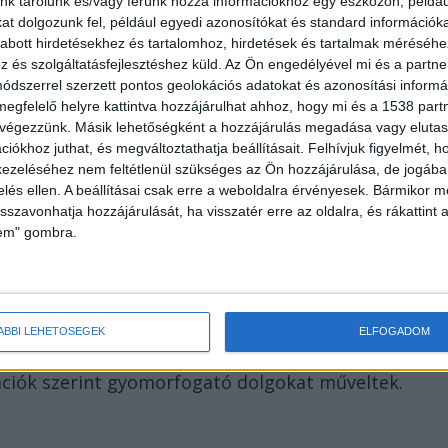
nk tárolunk és/vagy férünk hozzá információkhoz egy eszközön, példáu
t dolgozunk fel, például egyedi azonosítókat és standard információk
abott hirdetésekhez és tartalomhoz, hirdetések és tartalmak méréséhe
és szolgáltatásfejlesztéshez küld.
Az Ön engedélyével mi és a partne
dszerrel szerzett pontos geolokációs adatokat és azonosítási informác
önrendelkezési jogról és az információszabadságról
megfelelő helyre kattintva hozzájárulhat ahhoz, hogy mi és a 1538 partne
 végezzünk. Másik lehetőségként a hozzájárulás megadása vagy elutasí
ezért arra nem áll módjukban válaszolni.
iókhoz juthat, és megváltoztathatja beállításait.
Felhívjuk figyelmét, 
ezeléséhez nem feltétlenül szükséges az Ön hozzájárulása, de jogában 
zelés ellen. A beállításai csak erre a weboldalra érvényesek. Bármikor m
isszavonhatja hozzájárulását, ha visszatér erre az oldalra, és rákattint a
lem" gombra.
igazgatóját
Szőlő Utcai Javítóintézet igazgatóját és annak
ttársa. A nyomozó hatóságok emberkereskedelem,
ÁBBI LEHETŐSÉGEK
ELFOGADOM
ny gyanúja miatt vette őrizetbe, majd
mációk szerint gyomorfogató dolgokat műveltek.