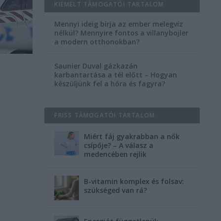
KIEMELT TÁMOGATÓI TARTALOM
Mennyi ideig bírja az ember melegvíz
nélkül? Mennyire fontos a villanybojler
a modern otthonokban?
Saunier Duval gázkazán
karbantartása a tél előtt – Hogyan
készüljünk fel a hóra és fagyra?
.
FRISS TÁMOGATÓI TARTALOM
Miért fáj gyakrabban a nők
csípője? – A válasz a
medencében rejlik
B-vitamin komplex és folsav:
szükséged van rá?