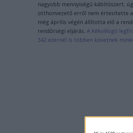
nagyobb mennyiségű kábítószert, úgyn
otthonvezető erről nem értesítette a 
még április végén állította elő a re
rendőrségi eljárás.
A Kékvillogó legfr
342 ezernél is többen követnek mink