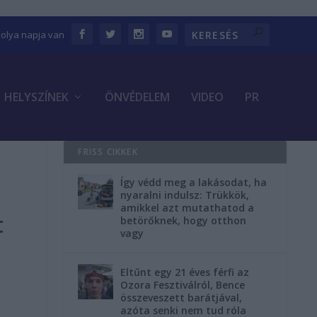
bolya napja van
HELYSZÍNEK
ÖNVÉDELEM
VIDEO
PR
FRISS CIKKEK
Így védd meg a lakásodat, ha
nyaralni indulsz: Trükkök,
amikkel azt mutathatod a
t
betörőknek, hogy otthon
vagy
Eltűnt egy 21 éves férfi az
Ozora Fesztiválról, Bence
összeveszett barátjával,
azóta senki nem tud róla