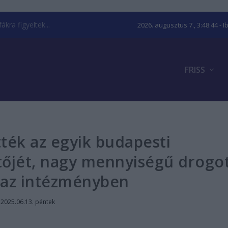
kra figyeltek...
2026. augusztus 7., 3:48:45
- I
FRISS
ték az egyik budapesti
őjét, nagy mennyiségű drogo
k az intézményben
|
2025.06.13. péntek