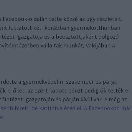
 Facebook-oldalán tette közzé az ügy részleteit.
ként futtatott két, korábban gyermekotthonban
intézet igazgatója és a beosztottjaként dolgozó
javítóintézetben vállaltak munkát, valójában a
hirdette a gyermekvédelmi szakember és párja.
k ki őket, az ezért kapott pénzt pedig ők tették el.
tóintézet igazgatóján és párján kívül van-e még az
issebb híreit ide kattintva éred el! A Facebookon már
et.