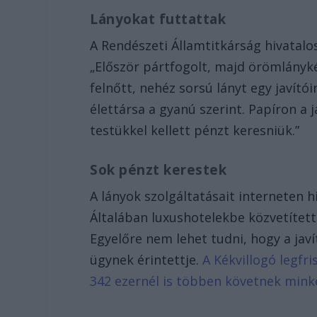
Lányokat futtattak
A Rendészeti Államtitkárság hivatalos
„Először pártfogolt, majd örömlány
felnőtt, nehéz sorsú lányt egy javító
élettársa a gyanú szerint. Papíron a 
testükkel kellett pénzt keresniük.”
Sok pénzt kerestek
A lányok szolgáltatásait interneten 
Általában luxushotelekbe közvetítetté
Egyelőre nem lehet tudni, hogy a javí
ügynek érintettje.
A Kékvillogó legfr
342 ezernél is többen követnek mink