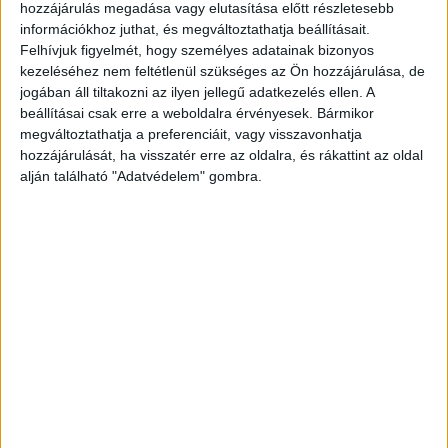
hozzájárulás megadása vagy elutasítása előtt részletesebb
mindenben támogatja, még lovat is ad alá. A
információkhoz juthat, és megváltoztathatja beállításait.
Felhívjuk figyelmét, hogy személyes adatainak bizonyos
gázolás után rendkívüli szülői értekezletet
kezeléséhez nem feltétlenül szükséges az Ön hozzájárulása, de
tartott az iskola, ahol az igazgatónő elmondta,
jogában áll tiltakozni az ilyen jellegű adatkezelés ellen. A
beállításai csak erre a weboldalra érvényesek. Bármikor
pszichológust rendelnek a gyerekek mellé, hogy
megváltoztathatja a preferenciáit, vagy visszavonhatja
feldolgozzák a traumát. Ennek ellenére a
hozzájárulását, ha visszatér erre az oldalra, és rákattint az oldal
hetedikes diákok szülei mégsem nyugodtak.
A
alján található "Adatvédelem" gombra.
Kékvillogó legfrissebb híreit ide kattintva éred el!
A Facebookon már 341 ezernél is többen
követnek minket.