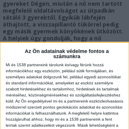
gyereket Dégen, miután a nő nem tartott
megfelelő oldaltávolságot az útpadkán
sétáló 3 gyerektől. Egyikük lábfején
áthajtott, a visszapillantó tükörrel pedig
egy másik gyermek könyökének ütközött.
A helyiek úgy gondolják, hogy a nő
szándékosan gázolt. Most kiderült, a sofőr
Az Ön adatainak védelme fontos a
és lánya már sok problémát okozott a helyi
számunkra
iskolásoknak.
Mi és 1538 partnereink tárolunk és/vagy férünk hozzá
információkhoz egy eszközön, például sütik formájában, és
személyes adatokat dolgozunk fel, például egyedi azonosítókat
és standard információkat, amelyeket az eszköz személyre
szabott hirdetésekhez és tartalomhoz, hirdetések és tartalmak
Rendkívüli szülői értekezlet
méréséhez, közönségmérésekhez és szolgáltatásfejlesztéshez
küld.
Az Ön engedélyével mi és a partnereink eszközleolvasásos
A helyiek szerint a gázoló nő és lánya viselkedése
módszerrel szerzett pontos geolokációs adatokat és azonosítási
hosszú évek óta nap mint nap megdöbbenti az
információkat is felhasználhatunk. A megfelelő helyre kattintva
osztálytársait és a szülőket. A szélsőséges
hozzájárulhat ahhoz, hogy mi és a 1538 partnereink a fent
leírtak szerint adatkezelést végezzünk. Másik lehetőségként a
viselkedést produkáló kamaszt az anyja