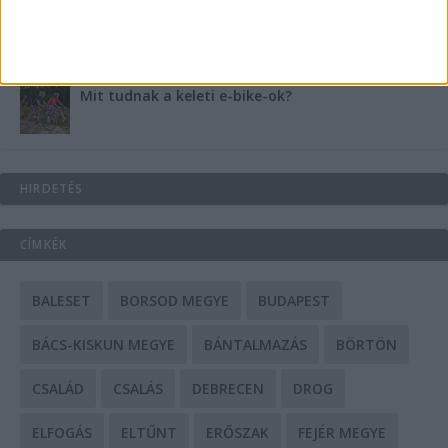
A csőbúvár szivattyúk: mit kell tudni róluk?
Mit tudnak a keleti e-bike-ok?
HIRDETÉS
CÍMKÉK
BALESET
BORSOD MEGYE
BUDAPEST
BÁCS-KISKUN MEGYE
BÁNTALMAZÁS
BÖRTÖN
CSALÁD
CSALÁS
DEBRECEN
DROG
ELFOGÁS
ELTŰNT
ERŐSZAK
FEJÉR MEGYE