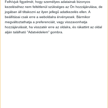
volna felhasználni Rétvári Bence államtitkár, a
Felhívjuk figyelmét, hogy személyes adatainak bizonyos
kezeléséhez nem feltétlenül szükséges az Ön hozzájárulása, de
belügyminiszter helyettese, lényegében a
jogában áll tiltakozni az ilyen jellegű adatkezelés ellen. A
rendőrök nagyfőnöke.
A Kékvillogó legfrissebb
beállításai csak erre a weboldalra érvényesek. Bármikor
megváltoztathatja a preferenciáit, vagy visszavonhatja
híreit ide kattintva éred el! A Facebookon már
hozzájárulását, ha visszatér erre az oldalra, és rákattint az oldal
342 ezernél is többen követnek minket.
alján található "Adatvédelem" gombra.