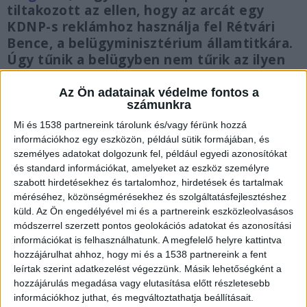
tiltakozott az ellen, hogy az arcát egy
KDNP-s reklámhoz használja fel Rétvári
Bence, a belügyminisztérium államtitkára.
Úgy tűnik a belügyben nem tűrik az ilyen
akciókat, beindult szerencsétlen rendőr
kicsinálása. A fegyelmi eljárásról az
Az Ön adatainak védelme fontos a
számunkra
őrmester ügyvédje tájékoztatta a sajtót.
Mi és 1538 partnereink tárolunk és/vagy férünk hozzá
információkhoz egy eszközön, például sütik formájában, és
személyes adatokat dolgozunk fel, például egyedi azonosítókat
és standard információkat, amelyeket az eszköz személyre
szabott hirdetésekhez és tartalomhoz, hirdetések és tartalmak
Sokat népszerűsítette Laponyi Zsolt a
méréséhez, közönségmérésekhez és szolgáltatásfejlesztéshez
rendőrséget
küld.
Az Ön engedélyével mi és a partnereink eszközleolvasásos
módszerrel szerzett pontos geolokációs adatokat és azonosítási
Laponyi Zsolt szimpatikus, fiatal rendőr, aki
információkat is felhasználhatunk. A megfelelő helyre kattintva
sokat népszerűsítette a rendőrséget. Láthatóan
hozzájárulhat ahhoz, hogy mi és a 1538 partnereink a fent
imádja a munkáját, kollégái megbecsülték. Április
leírtak szerint adatkezelést végezzünk. Másik lehetőségként a
hozzájárulás megadása vagy elutasítása előtt részletesebb
végén a rendőr őrmester népszerűségét szerette
információkhoz juthat, és megváltoztathatja beállításait.