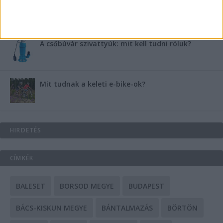
Energiát függetlenül: szigetüzemű megoldások
A csőbúvár szivattyúk: mit kell tudni róluk?
Mit tudnak a keleti e-bike-ok?
HIRDETÉS
CÍMKÉK
BALESET
BORSOD MEGYE
BUDAPEST
BÁCS-KISKUN MEGYE
BÁNTALMAZÁS
BÖRTÖN