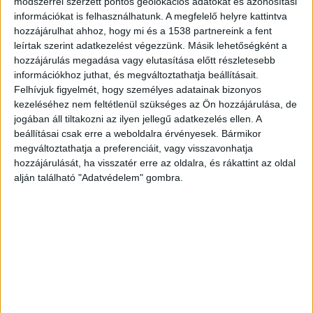
módszerrel szerzett pontos geolokációs adatokat és azonosítási
kedvezőtlen változása miatt döntött úgy, hogy a
információkat is felhasználhatunk. A megfelelő helyre kattintva
hozzájárulhat ahhoz, hogy mi és a 1538 partnereink a fent
terjeszkedés és a piacon maradás érdekében egy
leírtak szerint adatkezelést végezzünk. Másik lehetőségként a
illegális céghálót, lényegében egy bűnszervezetet
hozzájárulás megadása vagy elutasítása előtt részletesebb
hoz létre. A cél a költségek minimálisra
információkhoz juthat, és megváltoztathatja beállításait.
Felhívjuk figyelmét, hogy személyes adatainak bizonyos
csökkentése és az adófizetés szisztematikus
kezeléséhez nem feltétlenül szükséges az Ön hozzájárulása, de
elkerülése volt.
A Kékvillogó legfrissebb híreit ide
jogában áll tiltakozni az ilyen jellegű adatkezelés ellen. A
beállításai csak erre a weboldalra érvényesek. Bármikor
kattintva éred el! A Facebookon már 342 ezernél
megváltoztathatja a preferenciáit, vagy visszavonhatja
is többen követnek minket.
hozzájárulását, ha visszatér erre az oldalra, és rákattint az oldal
alján található "Adatvédelem" gombra.