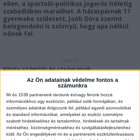
ellen, a sportoló-politikus jogerős ítéletig
szabadlábon maradhat. A házaspárnak 11
gyermeke született, Joób Dóra szerint
belegondolni is szörnyű, hogy apa nélkül
nőnek fel.
Fiktív számlák és strómanok
Az Ön adatainak védelme fontos a
A Csongrád-Csanád Megyei Főügyészség még
számunkra
2022 februárjában emelt vádat összesen 18
Mi és 1538 partnereink tárolunk és/vagy férünk hozzá
ember ellen különösen nagy vagyoni hátrányt
információkhoz egy eszközön, például sütik formájában, és
okozó költségvetési csalás bűntette és más
személyes adatokat dolgozunk fel, például egyedi azonosítókat
és standard információkat, amelyeket az eszköz személyre
bűncselekmények miatt. A szórólapterjesztéssel
szabott hirdetésekhez és tartalomhoz, hirdetések és tartalmak
és műsorújság kiadásával foglalkozó céget
méréséhez, közönségmérésekhez és szolgáltatásfejlesztéshez
küld.
Az Ön engedélyével mi és a partnereink eszközleolvasásos
irányító Joób Márton a piaci körülmények