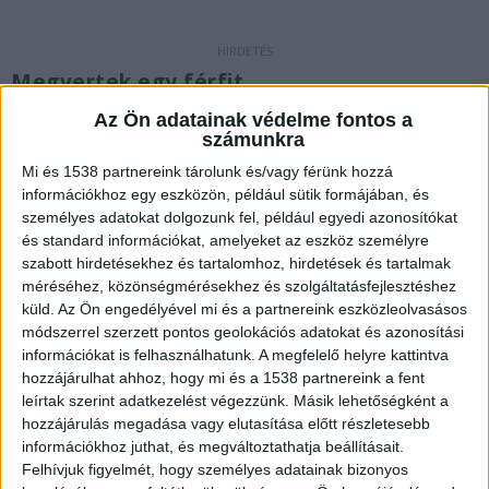
Megvertek egy férfit
Négy fiatal eszméletlenre vert egy férfit péntek
Az Ön adatainak védelme fontos a
számunkra
éjjel a Szigeten. Az esetről videófelvétel is
Mi és 1538 partnereink tárolunk és/vagy férünk hozzá
készült, amelyet a Telex egyik olvasója küldött el
információkhoz egy eszközön, például sütik formájában, és
a hírportálnak. Az olvasó szerint a férfit „nyílt
személyes adatokat dolgozunk fel, például egyedi azonosítókat
és standard információkat, amelyeket az eszköz személyre
állkapocstöréssel, eszméletlenül szállítottak
szabott hirdetésekhez és tartalomhoz, hirdetések és tartalmak
kórházba, altatták és lélegeztetőgépen volt”, de
méréséhez, közönségmérésekhez és szolgáltatásfejlesztéshez
küld.
Az Ön engedélyével mi és a partnereink eszközleolvasásos
ezeket a részleteket egyelőre senki sem
módszerrel szerzett pontos geolokációs adatokat és azonosítási
erősítette meg.
A Kékvillogó.hu legfrissebb híreit
információkat is felhasználhatunk. A megfelelő helyre kattintva
hozzájárulhat ahhoz, hogy mi és a 1538 partnereink a fent
ide kattintva éred el!
leírtak szerint adatkezelést végezzünk. Másik lehetőségként a
hozzájárulás megadása vagy elutasítása előtt részletesebb
információkhoz juthat, és megváltoztathatja beállításait.
Felhívjuk figyelmét, hogy személyes adatainak bizonyos