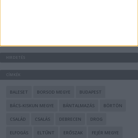
A csőbúvár szivattyúk: mit kell tudni róluk?
Mit tudnak a keleti e-bike-ok?
HIRDETÉS
CÍMKÉK
BALESET
BORSOD MEGYE
BUDAPEST
BÁCS-KISKUN MEGYE
BÁNTALMAZÁS
BÖRTÖN
CSALÁD
CSALÁS
DEBRECEN
DROG
ELFOGÁS
ELTŰNT
ERŐSZAK
FEJÉR MEGYE