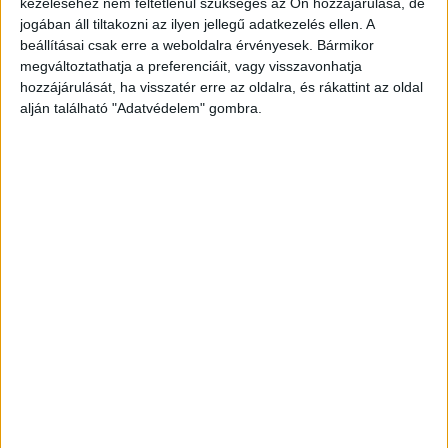
kezeléséhez nem feltétlenül szükséges az Ön hozzájárulása, de
jogában áll tiltakozni az ilyen jellegű adatkezelés ellen. A
beállításai csak erre a weboldalra érvényesek. Bármikor
megváltoztathatja a preferenciáit, vagy visszavonhatja
hozzájárulását, ha visszatér erre az oldalra, és rákattint az oldal
alján található "Adatvédelem" gombra.
Nyomoz a rendőrség
Vető Viktória, a Sziget sajtófőnöke a Telex
kérdésére elmondta, hogy az egészségügyi
szolgálatuk ellátta a sérültet, kórházba
szállították, a rendőrség pedig nyomoz az
ügyben.
A sokkoló felvétel ide kattintva tudod