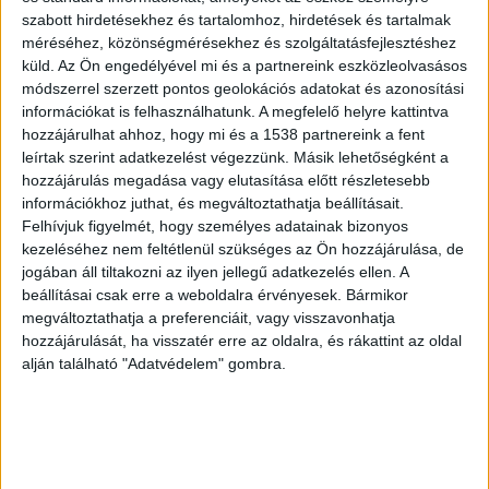
menet kiegészítette még egy kis illegális
szabott hirdetésekhez és tartalomhoz, hirdetések és tartalmak
méréséhez, közönségmérésekhez és szolgáltatásfejlesztéshez
bevétellel. A nyomozás adatai alapján
küld.
Az Ön engedélyével mi és a partnereink eszközleolvasásos
drogbiznisze mint egy éve virágzott, míg 2023.
módszerrel szerzett pontos geolokációs adatokat és azonosítási
március 6-án a KR NNI kábítószerbűnözés elleni
információkat is felhasználhatunk. A megfelelő helyre kattintva
hozzájárulhat ahhoz, hogy mi és a 1538 partnereink a fent
nyomozói a KR egyenruhásaival közösen le nem
leírtak szerint adatkezelést végezzünk. Másik lehetőségként a
csaptak rá.
A Kékvillogo.hu legfrissebb híreit ide
hozzájárulás megadása vagy elutasítása előtt részletesebb
információkhoz juthat, és megváltoztathatja beállításait.
kattintva tudod elolvasni
.
Felhívjuk figyelmét, hogy személyes adatainak bizonyos
kezeléséhez nem feltétlenül szükséges az Ön hozzájárulása, de
jogában áll tiltakozni az ilyen jellegű adatkezelés ellen. A
beállításai csak erre a weboldalra érvényesek. Bármikor
megváltoztathatja a preferenciáit, vagy visszavonhatja
hozzájárulását, ha visszatér erre az oldalra, és rákattint az oldal
alján található "Adatvédelem" gombra.