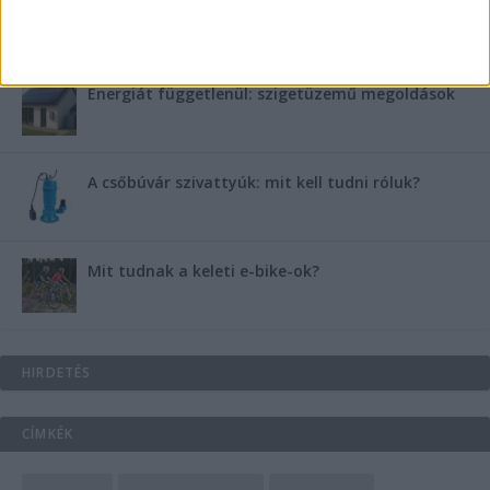
B-vitamin komplex és folsav: szükséged van rá?
Energiát függetlenül: szigetüzemű megoldások
A csőbúvár szivattyúk: mit kell tudni róluk?
Mit tudnak a keleti e-bike-ok?
HIRDETÉS
CÍMKÉK