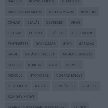
BALESET
BORSOD MEGYE
BUDAPEST
BÁCS-KISKUN MEGYE
BÁNTALMAZÁS
BÖRTÖN
CSALÁD
CSALÁS
DEBRECEN
DROG
ELFOGÁS
ELTŰNT
ERŐSZAK
FEJÉR MEGYE
FENYEGETÉS
GYILKOSSÁG
GYŐR
GÁZOLÁS
HALÁL
HALÁLOS BALESET
HALÁLOS GÁZOLÁS
KÉSELÉS
KÓRHÁZ
LOPÁS
MENTÉS
MISKOLC
NYOMOZÁS
NÓGRÁD MEGYE
PEST MEGYE
RABLÁS
RENDŐRSÉG
SEGÍTSÉG
SOMOGY MEGYE
SZABOLCS-SZATMÁR-BEREG MEGYE
SZEGED