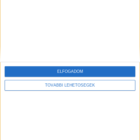
ELFOGADOM
TOVÁBBI LEHETŐSÉGEK
Feketepiaci értéke
A rajtaütésnek köszönhetően mintegy ezer adag
kábítószer piacra kerülését sikerült a KR NNI
nyomozóinak megakadályozniuk. Ennek a
feketepiaci értéke közel 3 millió forint. A 43 éves