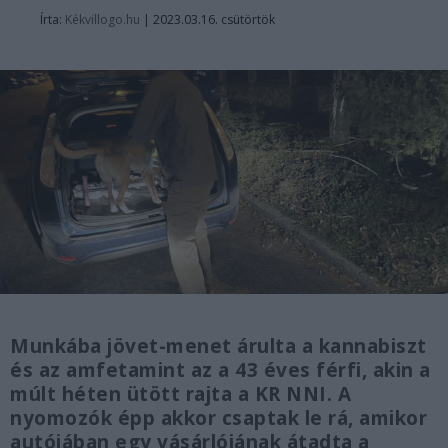
Írta:
Kékvillogo.hu
|
2023.03.16. csütörtök
Munkába jövet-menet árulta a kannabiszt
és az amfetamint az a 43 éves férfi, akin a
múlt héten ütött rajta a KR NNI. A
nyomozók épp akkor csaptak le rá, amikor
autójában egy vásárlójának átadta a