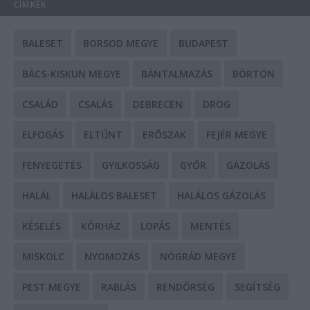
CÍMKÉK
BALESET
BORSOD MEGYE
BUDAPEST
BÁCS-KISKUN MEGYE
BÁNTALMAZÁS
BÖRTÖN
CSALÁD
CSALÁS
DEBRECEN
DROG
ELFOGÁS
ELTŰNT
ERŐSZAK
FEJÉR MEGYE
FENYEGETÉS
GYILKOSSÁG
GYŐR
GÁZOLÁS
HALÁL
HALÁLOS BALESET
HALÁLOS GÁZOLÁS
KÉSELÉS
KÓRHÁZ
LOPÁS
MENTÉS
MISKOLC
NYOMOZÁS
NÓGRÁD MEGYE
PEST MEGYE
RABLÁS
RENDŐRSÉG
SEGÍTSÉG