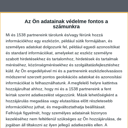
Eltűnt egy nő
Az Ön adatainak védelme fontos a
számunkra
Az 54 éves hölgy január 30-án délután Vác
Mi és 1538 partnereink tárolunk és/vagy férünk hozzá
Hegymester utcai otthonából ismeretlen helyre
információkhoz egy eszközön, például sütik formájában, és
személyes adatokat dolgozunk fel, például egyedi azonosítókat
távozott és azóta életjelet nem ad magáról
és standard információkat, amelyeket az eszköz személyre
otthonába nem tért vissza, utolsó ismert
szabott hirdetésekhez és tartalomhoz, hirdetések és tartalmak
méréséhez, közönségmérésekhez és szolgáltatásfejlesztéshez
telefenos lokalizáció által megállapított
küld.
Az Ön engedélyével mi és a partnereink eszközleolvasásos
tartózkodási helye Vác belvárosa.
A Kékvillogó
módszerrel szerzett pontos geolokációs adatokat és azonosítási
legfrissebb híreit ide kattintva éred el! A
információkat is felhasználhatunk. A megfelelő helyre kattintva
hozzájárulhat ahhoz, hogy mi és a 1538 partnereink a fent
Facebookon már 342 ezernél is többen követnek
leírtak szerint adatkezelést végezzünk. Másik lehetőségként a
minket.
hozzájárulás megadása vagy elutasítása előtt részletesebb
információkhoz juthat, és megváltoztathatja beállításait.
Felhívjuk figyelmét, hogy személyes adatainak bizonyos
kezeléséhez nem feltétlenül szükséges az Ön hozzájárulása, de
jogában áll tiltakozni az ilyen jellegű adatkezelés ellen. A