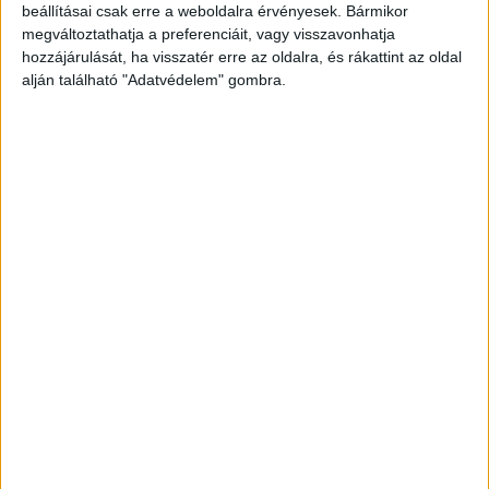
beállításai csak erre a weboldalra érvényesek. Bármikor
megváltoztathatja a preferenciáit, vagy visszavonhatja
hozzájárulását, ha visszatér erre az oldalra, és rákattint az oldal
alján található "Adatvédelem" gombra.
A fiával beszélt utoljára
Eltűnése napján, 17 óra körül, kisebbik fia még
elérte telefonon akinek annyit mondott sétálni
van és a háttérből belvárosi zajok szűrődtek ki
majd bontotta a vonalat és azóta telefonja már
nincs elérhető állapotban és haza sem érkezett.