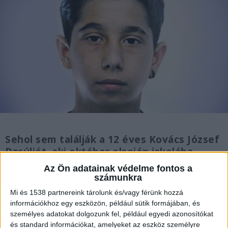
Sehol sem találják a 12 éves Kovács József
Dzsúliót, aki október elsején iskolába
indult, de nem ment vissza az otthonába.
Az Ön adatainak védelme fontos a
Most a rendőrök keresik.
számunkra
Mi és 1538 partnereink tárolunk és/vagy férünk hozzá
információkhoz egy eszközön, például sütik formájában, és
személyes adatokat dolgozunk fel, például egyedi azonosítókat
és standard információkat, amelyeket az eszköz személyre