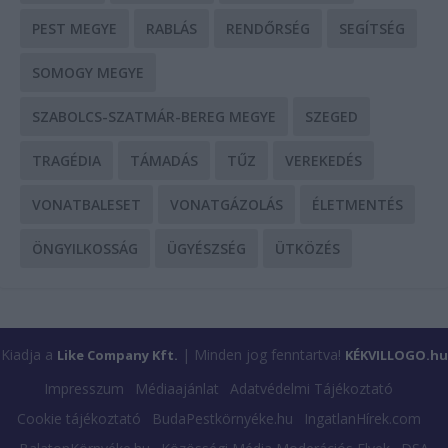
PEST MEGYE
RABLÁS
RENDŐRSÉG
SEGÍTSÉG
SOMOGY MEGYE
SZABOLCS-SZATMÁR-BEREG MEGYE
SZEGED
TRAGÉDIA
TÁMADÁS
TŰZ
VEREKEDÉS
VONATBALESET
VONATGÁZOLÁS
ÉLETMENTÉS
ÖNGYILKOSSÁG
ÜGYÉSZSÉG
ÜTKÖZÉS
Kiadja a
| Minden jog fenntartva!
Like Company Kft.
KÉKVILLOGO.hu
Impresszum
Médiaajánlat
Adatvédelmi Tájékoztató
Cookie tájékoztató
BudaPestkörnyéke.hu
IngatlanHírek.com