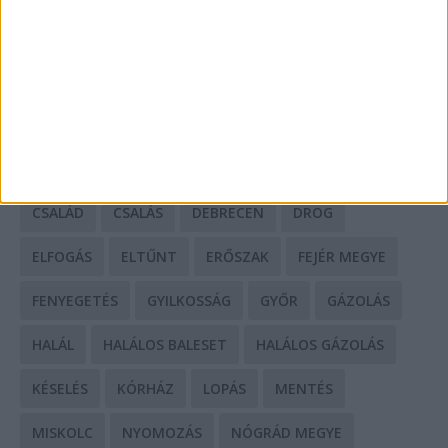
HIRDETÉS
CÍMKÉK
BALESET
BORSOD MEGYE
BUDAPEST
BÁCS-KISKUN MEGYE
BÁNTALMAZÁS
BÖRTÖN
CSALÁD
CSALÁS
DEBRECEN
DROG
ELFOGÁS
ELTŰNT
ERŐSZAK
FEJÉR MEGYE
FENYEGETÉS
GYILKOSSÁG
GYŐR
GÁZOLÁS
HALÁL
HALÁLOS BALESET
HALÁLOS GÁZOLÁS
KÉSELÉS
KÓRHÁZ
LOPÁS
MENTÉS
MISKOLC
NYOMOZÁS
NÓGRÁD MEGYE