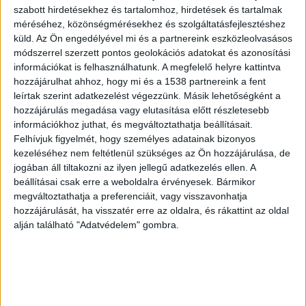
12 éves az eltűnt fiú
szabott hirdetésekhez és tartalomhoz, hirdetések és tartalmak
méréséhez, közönségmérésekhez és szolgáltatásfejlesztéshez
A Szekszárdi Rendőrkapitányságon körözési
küld.
Az Ön engedélyével mi és a partnereink eszközleolvasásos
eljárást folytatnak Kovács József Dzsúlió eltűnése
módszerrel szerzett pontos geolokációs adatokat és azonosítási
információkat is felhasználhatunk. A megfelelő helyre kattintva
kapcsán. A 12 éves fiú, aki a szekszárdi
hozzájárulhat ahhoz, hogy mi és a 1538 partnereink a fent
gyermekotthon lakója október 1-jén iskolába
leírtak szerint adatkezelést végezzünk. Másik lehetőségként a
hozzájárulás megadása vagy elutasítása előtt részletesebb
indult, azonban oda nem érkezett meg, és az
információkhoz juthat, és megváltoztathatja beállításait.
otthonba sem tért vissza. A kisfiú tartózkodási
Felhívjuk figyelmét, hogy személyes adatainak bizonyos
kezeléséhez nem feltétlenül szükséges az Ön hozzájárulása, de
helye azóta ismeretlen, életjelet nem ad magáról.
jogában áll tiltakozni az ilyen jellegű adatkezelés ellen. A
A Kékvillogó legfrissebb híreit ide kattintva éred
beállításai csak erre a weboldalra érvényesek. Bármikor
el! A Facebookon már 341 ezernél is többen
megváltoztathatja a preferenciáit, vagy visszavonhatja
hozzájárulását, ha visszatér erre az oldalra, és rákattint az oldal
követnek minket.
alján található "Adatvédelem" gombra.