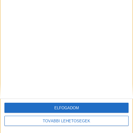
Zichyújfalu vasútállomás
Seregélyes (Szőlőhegy), iskola (VOLÁN)
Seregélyes, Kastély utca (VOLÁN)
Székesfehérvár, vasútállomás (VOLÁN)
Kiemelt kép: illusztráció
ELFOGADOM
MEGOSZTÁS:
TOVÁBBI LEHETŐSÉGEK