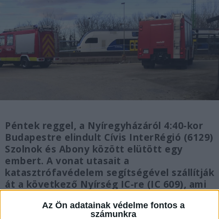
Péntek reggel, a Nyíregyházáról 4:40-kor
Budapestre elindult Cívis InterRégió (6129)
Szolnok és Abony között elütött egy
embert. A vonat utasait a
katasztrófavédelem segítségével szállítják
át a következő Nyírség IC-re (IC 609), ami
ezért 40-45 perces késéssel érkezhet
Az Ön adatainak védelme fontos a
Budapestre.
számunkra