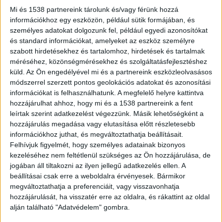
Mi és 1538 partnereink tárolunk és/vagy férünk hozzá
információkhoz egy eszközön, például sütik formájában, és
személyes adatokat dolgozunk fel, például egyedi azonosítókat
és standard információkat, amelyeket az eszköz személyre
Gázolt a vonat
szabott hirdetésekhez és tartalomhoz, hirdetések és tartalmak
Elgázolt egy embert a vonat Szolnokon, a
méréséhez, közönségmérésekhez és szolgáltatásfejlesztéshez
küld.
Az Ön engedélyével mi és a partnereink eszközleolvasásos
Budapest utca közelében. A szerelvény a baleset
módszerrel szerzett pontos geolokációs adatokat és azonosítási
miatt nem tudott továbbmenni. Ezért a rajta
információkat is felhasználhatunk. A megfelelő helyre kattintva
hozzájárulhat ahhoz, hogy mi és a 1538 partnereink a fent
utazó mintegy háromszáz embernek a szolnoki
leírtak szerint adatkezelést végezzünk. Másik lehetőségként a
hivatásos tűzoltók segítettek átszállni az értük
hozzájárulás megadása vagy elutasítása előtt részletesebb
információkhoz juthat, és megváltoztathatja beállításait.
küldött mentesítő járatra.
Felhívjuk figyelmét, hogy személyes adatainak bizonyos
kezeléséhez nem feltétlenül szükséges az Ön hozzájárulása, de
jogában áll tiltakozni az ilyen jellegű adatkezelés ellen. A
beállításai csak erre a weboldalra érvényesek. Bármikor
megváltoztathatja a preferenciáit, vagy visszavonhatja
hozzájárulását, ha visszatér erre az oldalra, és rákattint az oldal
alján található "Adatvédelem" gombra.