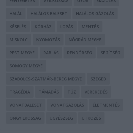
FENYEGETÉS
GYILKOSSÁG
GYŐR
GÁZOLÁS
HALÁL
HALÁLOS BALESET
HALÁLOS GÁZOLÁS
KÉSELÉS
KÓRHÁZ
LOPÁS
MENTÉS
MISKOLC
NYOMOZÁS
NÓGRÁD MEGYE
PEST MEGYE
RABLÁS
RENDŐRSÉG
SEGÍTSÉG
SOMOGY MEGYE
SZABOLCS-SZATMÁR-BEREG MEGYE
SZEGED
TRAGÉDIA
TÁMADÁS
TŰZ
VEREKEDÉS
VONATBALESET
VONATGÁZOLÁS
ÉLETMENTÉS
ÖNGYILKOSSÁG
ÜGYÉSZSÉG
ÜTKÖZÉS