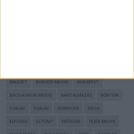
Mit tudnak a keleti e-bike-ok?
HIRDETÉS
CÍMKÉK
BALESET
BORSOD MEGYE
BUDAPEST
BÁCS-KISKUN MEGYE
BÁNTALMAZÁS
BÖRTÖN
CSALÁD
CSALÁS
DEBRECEN
DROG
ELFOGÁS
ELTŰNT
ERŐSZAK
FEJÉR MEGYE