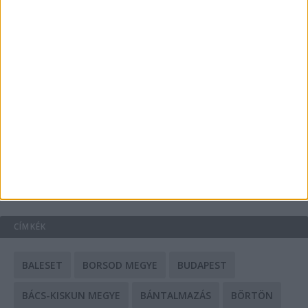
Energiát függetlenül: szigetüzemű megoldások
A csőbúvár szivattyúk: mit kell tudni róluk?
Mit tudnak a keleti e-bike-ok?
HIRDETÉS
CÍMKÉK
BALESET
BORSOD MEGYE
BUDAPEST
BÁCS-KISKUN MEGYE
BÁNTALMAZÁS
BÖRTÖN