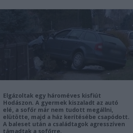
Elgázoltak egy hároméves kisfiút
Hodászon. A gyermek kiszaladt az autó
elé, a sofőr már nem tudott megállni,
elütötte, majd a ház kerítésébe csapódott.
A baleset után a családtagok agresszíven
támadtak a sofőrre.