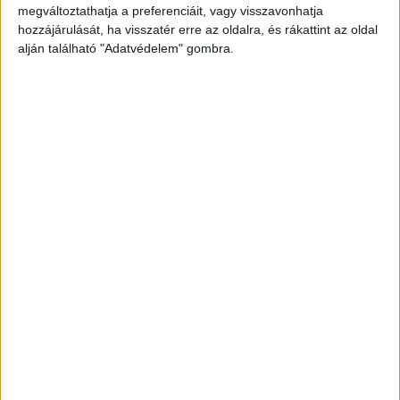
megváltoztathatja a preferenciáit, vagy visszavonhatja
hozzájárulását, ha visszatér erre az oldalra, és rákattint az oldal
alján található "Adatvédelem" gombra.
Kerítésbe csapódott
A katasztrófavédelem és a rendőrség
tájékoztatása szerint a baleset a 4917-es út 12-es