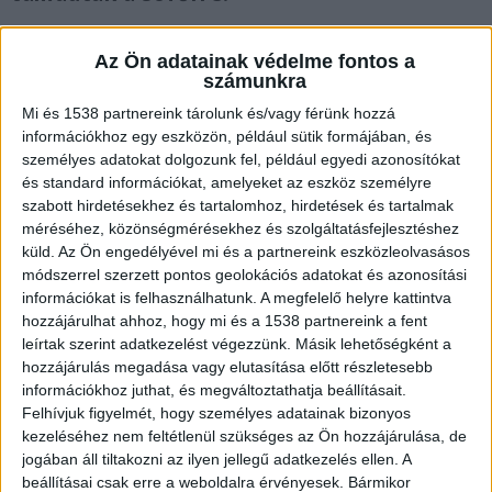
Az Ön adatainak védelme fontos a
számunkra
Súlyos baleset
Mi és 1538 partnereink tárolunk és/vagy férünk hozzá
információkhoz egy eszközön, például sütik formájában, és
Súlyos közlekedési baleset történt csütörtökön
személyes adatokat dolgozunk fel, például egyedi azonosítókat
és standard információkat, amelyeket az eszköz személyre
Szabolcs-Szatmár-Bereg vármegyében.
szabott hirdetésekhez és tartalomhoz, hirdetések és tartalmak
Hodászon, a Dózsa György utcában egy
méréséhez, közönségmérésekhez és szolgáltatásfejlesztéshez
küld.
Az Ön engedélyével mi és a partnereink eszközleolvasásos
személyautó elütött egy hároméves kisfiút, aki az
módszerrel szerzett pontos geolokációs adatokat és azonosítási
udvarról szaladt ki az úttestre. A helyszínre
információkat is felhasználhatunk. A megfelelő helyre kattintva
mentőhelikopter érkezett, a szemtanúk szerint
hozzájárulhat ahhoz, hogy mi és a 1538 partnereink a fent
leírtak szerint adatkezelést végezzünk. Másik lehetőségként a
pedig a gázolást követően a gyermek
hozzájárulás megadása vagy elutasítása előtt részletesebb
hozzátartozói a sofőrre támadhattak.
A
információkhoz juthat, és megváltoztathatja beállításait.
Felhívjuk figyelmét, hogy személyes adatainak bizonyos
Kékvillogó legfrissebb híreit ide kattintva éred el!
kezeléséhez nem feltétlenül szükséges az Ön hozzájárulása, de
A Facebookon már 341 ezernél is többen
jogában áll tiltakozni az ilyen jellegű adatkezelés ellen. A
beállításai csak erre a weboldalra érvényesek. Bármikor
követnek minket.