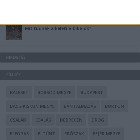
A csőbúvár szivattyúk: mit kell tudni róluk?
Mit tudnak a keleti e-bike-ok?
HIRDETÉS
CÍMKÉK
BALESET
BORSOD MEGYE
BUDAPEST
BÁCS-KISKUN MEGYE
BÁNTALMAZÁS
BÖRTÖN
CSALÁD
CSALÁS
DEBRECEN
DROG
ELFOGÁS
ELTŰNT
ERŐSZAK
FEJÉR MEGYE