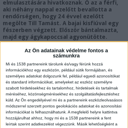
elmulasztására hivatkoznak. Ő az a férfi,
aki néhány nappal ezelőtt bevallotta a
rendőrségen, hogy 24 évvel ezelőtt
megölte Till Tamást. A bajai kisfiúval egy
fészerben végzett. Először bántalmazta,
majd egy ágykapoccsal agyonütötte.
Az Ön adatainak védelme fontos a
számunkra
Mi és 1538 partnereink tárolunk és/vagy férünk hozzá
Elévült az ügy
információkhoz egy eszközön, például sütik formájában, és
személyes adatokat dolgozunk fel, például egyedi azonosítókat
Egyelőre nem lehet tudni, hogy miért körözik a
és standard információkat, amelyeket az eszköz személyre
férfit, hiszen néhány nappal ezelőtt kihallgatta a
szabott hirdetésekhez és tartalomhoz, hirdetések és tartalmak
méréséhez, közönségmérésekhez és szolgáltatásfejlesztéshez
rendőrség, amikor F. János bevallotta, hogy ő
küld.
Az Ön engedélyével mi és a partnereink eszközleolvasásos
végzett 24 évvel ezelőtt a bajai kisfiúval. A
módszerrel szerzett pontos geolokációs adatokat és azonosítási
információkat is felhasználhatunk. A megfelelő helyre kattintva
Budapest környéki vállalkozó azért távozhatott
hozzájárulhat ahhoz, hogy mi és a 1538 partnereink a fent
szabadlábon, mert hatályos törvények szerint
leírtak szerint adatkezelést végezzünk. Másik lehetőségként a