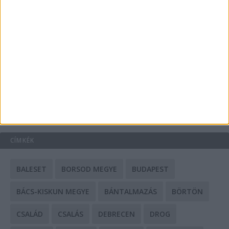
A csőbúvár szivattyúk: mit kell tudni róluk?
Mit tudnak a keleti e-bike-ok?
HIRDETÉS
CÍMKÉK
BALESET
BORSOD MEGYE
BUDAPEST
BÁCS-KISKUN MEGYE
BÁNTALMAZÁS
BÖRTÖN
CSALÁD
CSALÁS
DEBRECEN
DROG