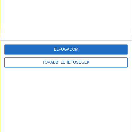
ELFOGADOM
TOVÁBBI LEHETŐSÉGEK
Kiemelt kép: részlet a fenti videóból
MEGOSZTÁS: