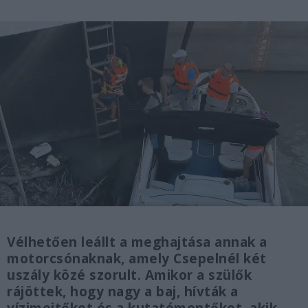
Vélhetően leállt a meghajtása annak a
motorcsónaknak, amely Csepelnél két
uszály közé szorult. Amikor a szülők
rájöttek, hogy nagy a baj, hívták a