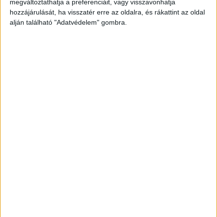
megváltoztathatja a preferenciáit, vagy visszavonhatja
keresztbe fordulva beszorult.
hozzájárulását, ha visszatér erre az oldalra, és rákattint az oldal
A Kékvillogó legfrissebb híreit ide kattintva éred
alján található "Adatvédelem" gombra.
el! A Facebookon már 342 ezernél is többen
követnek minket.