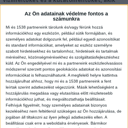
vízimeitőket és a kutatómentőket, akik
azonnal akcióba lendültek. A mentésről
készült videót a cikkünk alján lehet
Az Ön adatainak védelme fontos a
számunkra
megnézni.
Mi és 1538 partnereink tárolunk és/vagy férünk hozzá
információkhoz egy eszközön, például sütik formájában, és
személyes adatokat dolgozunk fel, például egyedi azonosítókat
és standard információkat, amelyeket az eszköz személyre
szabott hirdetésekhez és tartalomhoz, hirdetések és tartalmak
Uszályok közé szorult
méréséhez, közönségmérésekhez és szolgáltatásfejlesztéshez
Pénteken a délutáni órákban a Dunai
küld.
Az Ön engedélyével mi és a partnereink eszközleolvasásos
módszerrel szerzett pontos geolokációs adatokat és azonosítási
Vízirendészeti Rendőrkapitányság riasztotta a
információkat is felhasználhatunk. A megfelelő helyre kattintva
Dunán állomásozó kutató-mentő hajónkat egy
hozzájárulhat ahhoz, hogy mi és a 1538 partnereink a fent
leírtak szerint adatkezelést végezzünk. Másik lehetőségként a
nem mindennapi eseményhez. A bejelentés
hozzájárulás megadása vagy elutasítása előtt részletesebb
alapján a Duna csepeli szakaszán egy
információkhoz juthat, és megváltoztathatja beállításait.
Felhívjuk figyelmét, hogy személyes adatainak bizonyos
motorcsónak 2 felnőtt és 3 gyermek utassal a
kezeléséhez nem feltétlenül szükséges az Ön hozzájárulása, de
fedélzetén műszaki hiba miatt a part mellett
jogában áll tiltakozni az ilyen jellegű adatkezelés ellen. A
veszteglő, horgonyon várakozó két uszály közé
beállításai csak erre a weboldalra érvényesek. Bármikor