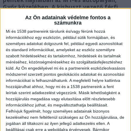
péntek hajnalban az M1-es autópályán,
Győr közelében. A kisbuszt vezető férfi
kirepült a járműből, ennek ellenére – egyik
Az Ön adatainak védelme fontos a
utasával együtt – életben maradt. A sofőr
számunkra
életéért a győri kórházban küzdenek.
Mi és 1538 partnereink tárolunk és/vagy férünk hozzá
Közben az M3-as autópályán is halálos
információkhoz egy eszközön, például sütik formájában, és
baleset történt.
személyes adatokat dolgozunk fel, például egyedi azonosítókat
és standard információkat, amelyeket az eszköz személyre
szabott hirdetésekhez és tartalomhoz, hirdetések és tartalmak
méréséhez, közönségmérésekhez és szolgáltatásfejlesztéshez
küld.
Az Ön engedélyével mi és a partnereink eszközleolvasásos
Munkagépbe hajtott a kamion
módszerrel szerzett pontos geolokációs adatokat és azonosítási
információkat is felhasználhatunk. A megfelelő helyre kattintva
Egy gyümölcsöt szállító kamion ütközött össze a
hozzájárulhat ahhoz, hogy mi és a 1538 partnereink a fent
leírtak szerint adatkezelést végezzünk. Másik lehetőségként a
munkagépekkel pénteken korán reggel a
hozzájárulás megadása vagy elutasítása előtt részletesebb
tragikus kimenetelű balesetben. A tűzeset miatt
információkhoz juthat, és megváltoztathatja beállításait.
Felhívjuk figyelmét, hogy személyes adatainak bizonyos
feltorlódott sorban egy kilenc személyes kisbusz
kezeléséhez nem feltétlenül szükséges az Ön hozzájárulása, de
egy kamionba hajtott hátulról a sztráda 113-as
jogában áll tiltakozni az ilyen jellegű adatkezelés ellen. A
kilométerénél. A buszban kilencen utaztak, őket
beállításai csak erre a weboldalra érvényesek. Bármikor