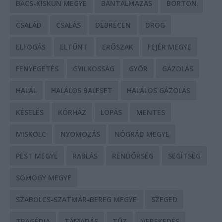
BÁCS-KISKUN MEGYE
BÁNTALMAZÁS
BÖRTÖN
CSALÁD
CSALÁS
DEBRECEN
DROG
ELFOGÁS
ELTŰNT
ERŐSZAK
FEJÉR MEGYE
FENYEGETÉS
GYILKOSSÁG
GYŐR
GÁZOLÁS
HALÁL
HALÁLOS BALESET
HALÁLOS GÁZOLÁS
KÉSELÉS
KÓRHÁZ
LOPÁS
MENTÉS
MISKOLC
NYOMOZÁS
NÓGRÁD MEGYE
PEST MEGYE
RABLÁS
RENDŐRSÉG
SEGÍTSÉG
SOMOGY MEGYE
SZABOLCS-SZATMÁR-BEREG MEGYE
SZEGED
TRAGÉDIA
TÁMADÁS
TŰZ
VEREKEDÉS