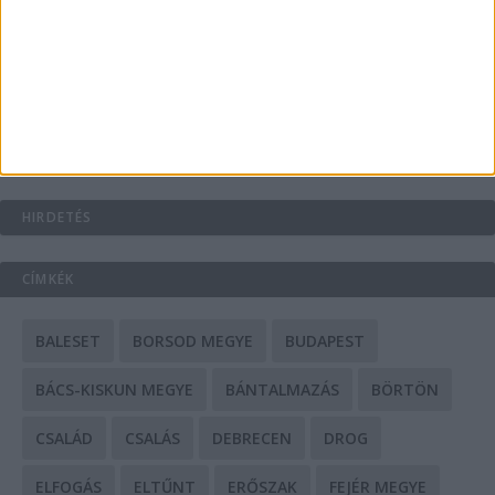
A csőbúvár szivattyúk: mit kell tudni róluk?
Mit tudnak a keleti e-bike-ok?
HIRDETÉS
CÍMKÉK
BALESET
BORSOD MEGYE
BUDAPEST
BÁCS-KISKUN MEGYE
BÁNTALMAZÁS
BÖRTÖN
CSALÁD
CSALÁS
DEBRECEN
DROG
ELFOGÁS
ELTŰNT
ERŐSZAK
FEJÉR MEGYE