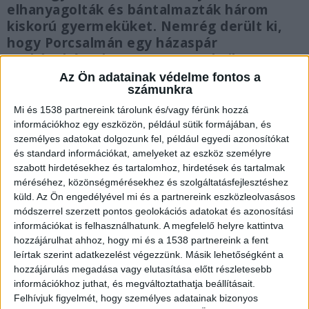
elhanyagolták és bántalmazták három
kiskorú gyermeküket. Nemrég derült ki,
hogy Porcsalmán egy házaspár
patkányhússal etette gyermekeiket,
ráadásul közösültek is velük.
Az Ön adatainak védelme fontos a
számunkra
Mi és 1538 partnereink tárolunk és/vagy férünk hozzá
információkhoz egy eszközön, például sütik formájában, és
személyes adatokat dolgozunk fel, például egyedi azonosítókat
Bántalmazták gyermekeiket
és standard információkat, amelyeket az eszköz személyre
szabott hirdetésekhez és tartalomhoz, hirdetések és tartalmak
A Pest Vármegyei Rendőr-
méréséhez, közönségmérésekhez és szolgáltatásfejlesztéshez
küld.
Az Ön engedélyével mi és a partnereink eszközleolvasásos
főkapitányság közleménye szerint rendszeresen
módszerrel szerzett pontos geolokációs adatokat és azonosítási
lelki és testi fenyítés érte a kicsiket, akik nem
információkat is felhasználhatunk. A megfelelő helyre kattintva
kaptak megfelelő ételt, ruhákat és finoman
hozzájárulhat ahhoz, hogy mi és a 1538 partnereink a fent
leírtak szerint adatkezelést végezzünk. Másik lehetőségként a
szólva sem voltak biztonságos körülmények
hozzájárulás megadása vagy elutasítása előtt részletesebb
között. A szülők veszélyes tárgyakat hagytak
információkhoz juthat, és megváltoztathatja beállításait.
Felhívjuk figyelmét, hogy személyes adatainak bizonyos
szabadon, többek között kábítószer