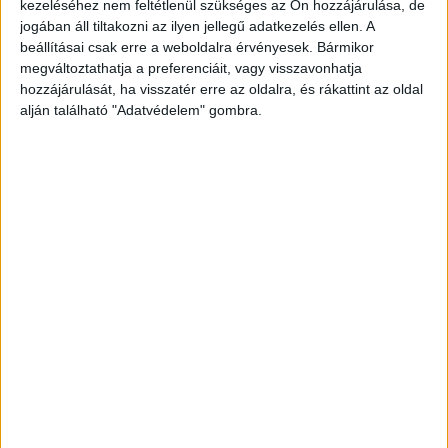
kezeléséhez nem feltétlenül szükséges az Ön hozzájárulása, de
fogyasztásához használt eszközöket és fejszét is.
jogában áll tiltakozni az ilyen jellegű adatkezelés ellen. A
beállításai csak erre a weboldalra érvényesek. Bármikor
A Kékvillogó legfrissebb híreit ide kattintva éred
megváltoztathatja a preferenciáit, vagy visszavonhatja
el! A Facebookon már 341 ezernél is többen
hozzájárulását, ha visszatér erre az oldalra, és rákattint az oldal
követnek minket.
alján található "Adatvédelem" gombra.