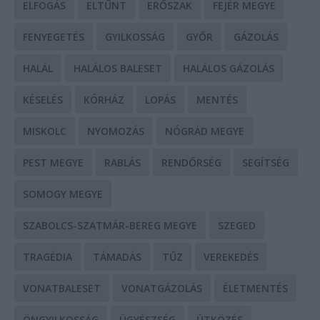
ELFOGÁS
ELTŰNT
ERŐSZAK
FEJÉR MEGYE
FENYEGETÉS
GYILKOSSÁG
GYŐR
GÁZOLÁS
HALÁL
HALÁLOS BALESET
HALÁLOS GÁZOLÁS
KÉSELÉS
KÓRHÁZ
LOPÁS
MENTÉS
MISKOLC
NYOMOZÁS
NÓGRÁD MEGYE
PEST MEGYE
RABLÁS
RENDŐRSÉG
SEGÍTSÉG
SOMOGY MEGYE
SZABOLCS-SZATMÁR-BEREG MEGYE
SZEGED
TRAGÉDIA
TÁMADÁS
TŰZ
VEREKEDÉS
VONATBALESET
VONATGÁZOLÁS
ÉLETMENTÉS
ÖNGYILKOSSÁG
ÜGYÉSZSÉG
ÜTKÖZÉS