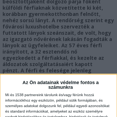
beosztottjaként dolgozó párja főként
külföldi férfiaknak közvetítette ki két,
korábban gyermekotthonban felnőtt,
nehéz sorsú lányt. A rendőrség szerint egy
fővárosi luxushotelbe szervezték a
futtatott lányok szeánszait, de volt, hogy
az igazgató nővérének lakásán fogadták a
lányok az ügyfeleiket. Az 57 éves férfi
irányított, a 32 esztendős nő
egyezkedett a férfiakkal, és kezelte az
áldozatok szolgáltatásaiért kapott
pénzt. A férfi és felesége jelenleg
letartóztatásban van.
Az Ön adatainak védelme fontos a
számunkra
Mi és 1538 partnereink tárolunk és/vagy férünk hozzá
információkhoz egy eszközön, például sütik formájában, és
120 millió forintot találtak náluk
személyes adatokat dolgozunk fel, például egyedi azonosítókat
és standard információkat, amelyeket az eszköz személyre
A
Válasz Online
portrét közölt az intézet korábbi
szabott hirdetésekhez és tartalomhoz, hirdetések és tartalmak