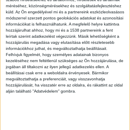
méréséhez, közönségmérésekhez és szolgáltatásfejlesztéshez
vezetőjéről, J. Péter Pálról, akit május végén
küld.
Az Ön engedélyével mi és a partnereink eszközleolvasásos
tartóztattak le, emberkereskedelem és
módszerrel szerzett pontos geolokációs adatokat és azonosítási
információkat is felhasználhatunk. A megfelelő helyre kattintva
kényszermunka megalapozott gyanúja miatt. A
hozzájárulhat ahhoz, hogy mi és a 1538 partnereink a fent
házaspárnál házkutatást tartottak, ahol több
leírtak szerint adatkezelést végezzünk. Másik lehetőségként a
luxusautót és 120 millió forintot foglaltak le
hozzájárulás megadása vagy elutasítása előtt részletesebb
információkhoz juthat, és megváltoztathatja beállításait.
készpénzben. A férfi, közösségi médiás
Felhívjuk figyelmét, hogy személyes adatainak bizonyos
reprezentációjában mélyérzésű, keresztény,
kezeléséhez nem feltétlenül szükséges az Ön hozzájárulása, de
jogában áll tiltakozni az ilyen jellegű adatkezelés ellen. A
hazafias, már-már meghatóan jó emberként
beállításai csak erre a weboldalra érvényesek. Bármikor
mutatkozó gyermekvédelmi szakember egyszer
megváltoztathatja a preferenciáit, vagy visszavonhatja
hozzájárulását, ha visszatér erre az oldalra, és rákattint az oldal
már simán átment azon a kifogástalan életvitelt
alján található "Adatvédelem" gombra.
ellenőrző eljáráson, amelyet a kegyelmi botrány
hatására tavaly kényszertett rá a kormány a
gyermekvédelemben dolgozókra.
A Kékvillogó
legfrissebb híreit ide kattintva éred el! A
Facebookon már 342 ezernél is többen követnek