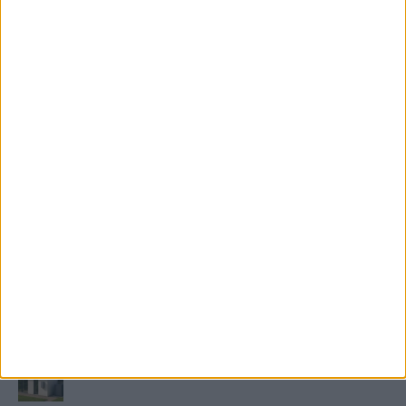
KIEMELT TÁMOGATÓI TARTALOM
Mennyi ideig bírja az ember melegvíz nélkül? Mennyire
fontos a villanybojler a modern otthonokban?
Saunier Duval gázkazán karbantartása a tél előtt –
Hogyan készüljünk fel a hóra és fagyra?
FRISS TÁMOGATÓI TARTALOM
Miért fáj gyakrabban a nők csípője? – A válasz a
medencében rejlik
B-vitamin komplex és folsav: szükséged van rá?
Energiát függetlenül: szigetüzemű megoldások