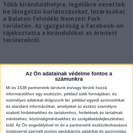
Több kirándulóhelyre, legelőkre vezettek
be látogatási korlátozásokat, lezárásokat
a Balaton-felvidéki Nemzeti Park
területén. Az igazgatóság a Facebook-on
tájékoztatta a kirándulókat az érintett
területekről.
Lezárások a Balaton-felvidéken
Az Ön adatainak védelme fontos a
számunkra
A járványügyi helyzetre tekintettel tájékoztatjuk,
Mi és 1538 partnereink tárolunk és/vagy férünk hozzá
hogy legelő állatállományaink környezetében
információkhoz egy eszközön, például sütik formájában, és
személyes adatokat dolgozunk fel, például egyedi azonosítókat
látogatási tilalmat vezettünk be” – írták
és standard információkat, amelyeket az eszköz személyre
közleményükben. Belépési és átjárási tilalom
szabott hirdetésekhez és tartalomhoz, hirdetések és tartalmak
méréséhez, közönségmérésekhez és szolgáltatásfejlesztéshez
lépett érvénybe több helyen.
A Kékvillogó
küld.
Az Ön engedélyével mi és a partnereink eszközleolvasásos
legfrissebb híreit ide kattintva éred el! A
módszerrel szerzett pontos geolokációs adatokat és azonosítási