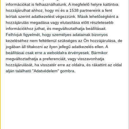
Facebookon már 341 ezernél is többen követnek
információkat is felhasználhatunk. A megfelelő helyre kattintva
hozzájárulhat ahhoz, hogy mi és a 1538 partnereink a fent
minket.
leírtak szerint adatkezelést végezzünk. Másik lehetőségként a
hozzájárulás megadása vagy elutasítása előtt részletesebb
információkhoz juthat, és megváltoztathatja beállításait.
Felhívjuk figyelmét, hogy személyes adatainak bizonyos
kezeléséhez nem feltétlenül szükséges az Ön hozzájárulása, de
jogában áll tiltakozni az ilyen jellegű adatkezelés ellen. A
beállításai csak erre a weboldalra érvényesek. Bármikor
megváltoztathatja a preferenciáit, vagy visszavonhatja
hozzájárulását, ha visszatér erre az oldalra, és rákattint az oldal
alján található "Adatvédelem" gombra.
Lezárások a járvány miatt