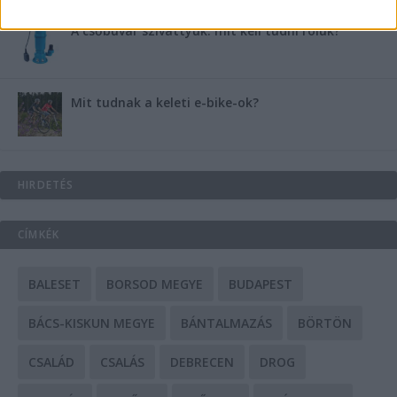
A csőbúvár szivattyúk: mit kell tudni róluk?
Mit tudnak a keleti e-bike-ok?
HIRDETÉS
CÍMKÉK
BALESET
BORSOD MEGYE
BUDAPEST
BÁCS-KISKUN MEGYE
BÁNTALMAZÁS
BÖRTÖN
CSALÁD
CSALÁS
DEBRECEN
DROG