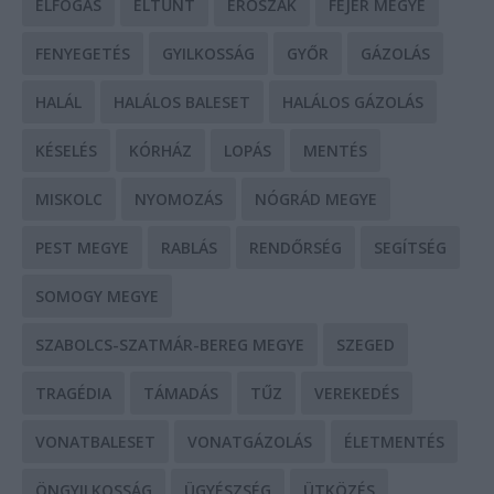
ELFOGÁS
ELTŰNT
ERŐSZAK
FEJÉR MEGYE
FENYEGETÉS
GYILKOSSÁG
GYŐR
GÁZOLÁS
HALÁL
HALÁLOS BALESET
HALÁLOS GÁZOLÁS
KÉSELÉS
KÓRHÁZ
LOPÁS
MENTÉS
MISKOLC
NYOMOZÁS
NÓGRÁD MEGYE
PEST MEGYE
RABLÁS
RENDŐRSÉG
SEGÍTSÉG
SOMOGY MEGYE
SZABOLCS-SZATMÁR-BEREG MEGYE
SZEGED
TRAGÉDIA
TÁMADÁS
TŰZ
VEREKEDÉS
VONATBALESET
VONATGÁZOLÁS
ÉLETMENTÉS
ÖNGYILKOSSÁG
ÜGYÉSZSÉG
ÜTKÖZÉS