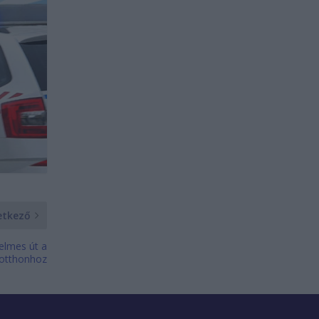
etkező
elmes út a
 otthonhoz