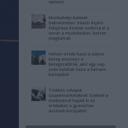
semmit
Munkahelyi baleset
Debrecenben: Vasúti átjáró
felújítása közben sodorta el a
vonat a munkásokat, ketten
meghaltak
Holtan vitták haza a súlyos
beteg asszonyt a
betegszállítók, akit egy nap
után küldtek haza a hatvani
kórházból
Trükkös tolvajok
szupermarketeknél: Ezekkel a
módszerrel lopják ki az
értékeket a gyanútlan
autósok kocsijából