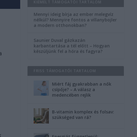
KIEMELT TÁMOGATÓI TARTALOM
Mennyi ideig bírja az ember melegvíz
nélkül? Mennyire fontos a villanybojler
a modern otthonokban?
Saunier Duval gázkazán
karbantartása a tél előtt – Hogyan
készüljünk fel a hóra és fagyra?
a
FRISS TÁMOGATÓI TARTALOM
Miért fáj gyakrabban a nők
csípője? – A válasz a
medencében rejlik
B-vitamin komplex és folsav:
szükséged van rá?
k
Energiát függetlenül: