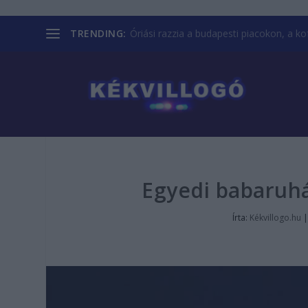
TRENDING:
Óriási razzia a budapesti piacokon, a kofá
Egyedi babaruh
Írta:
Kékvillogo.hu