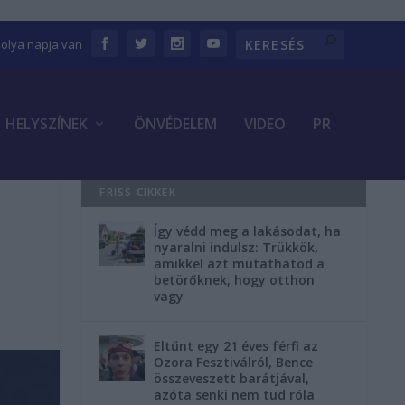
bolya napja van
HELYSZÍNEK
ÖNVÉDELEM
VIDEO
PR
FRISS CIKKEK
Így védd meg a lakásodat, ha
nyaralni indulsz: Trükkök,
amikkel azt mutathatod a
betörőknek, hogy otthon
vagy
Eltűnt egy 21 éves férfi az
Ozora Fesztiválról, Bence
összeveszett barátjával,
azóta senki nem tud róla