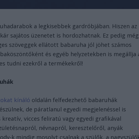
uhadarabok a legkisebbek gardróbjában. Hiszen az
akár sajátos üzenetet is hordozhatnak. Ez pedig még
eges szöveggek ellátott babaruha jól jöhet számos
baköszöntőként és egyéb helyzetekben is megállja 
s tudni ezekről a termékekről!
ruhák
okat kínáló
oldalán felfedezhető babaruhák
szülnek, de páratlanul egyedi megjelenéssel is
reatív, vicces feliratú vagy egyedi grafikával
zületésnapról, névnapról, keresztelőről, anyák
body-k mindig mosolyt csalnak a szülők, a nagyszülő