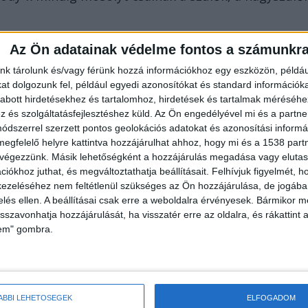
Az Ön adatainak védelme fontos a számunkr
ül: „50% apa, 50% anya, 100% tökéletesség”, „Az első
nk tárolunk és/vagy férünk hozzá információkhoz egy eszközön, példáu
ságyamnál. Hajnali 2-kor. Hozz egy cumisüveget!” és
t dolgozunk fel, például egyedi azonosítókat és standard információk
arantáltan megnevettetnek mindenkit. Ezek nemcsak
abott hirdetésekhez és tartalomhoz, hirdetések és tartalmak méréséhe
és szolgáltatásfejlesztéshez küld.
Az Ön engedélyével mi és a partne
ennapokat, de kiváló beszédtémául is szolgálhatna
dszerrel szerzett pontos geolokációs adatokat és azonosítási informác
 szempontból is kijelenthető, hogy érdemes ezeket a
megfelelő helyre kattintva hozzájárulhat ahhoz, hogy mi és a 1538 partne
 végezzünk. Másik lehetőségként a hozzájárulás megadása vagy elutasí
bek számára.
iókhoz juthat, és megváltoztathatja beállításait.
Felhívjuk figyelmét, 
ezeléséhez nem feltétlenül szükséges az Ön hozzájárulása, de jogában 
zelés ellen. A beállításai csak erre a weboldalra érvényesek. Bármikor m
isszavonhatja hozzájárulását, ha visszatér erre az oldalra, és rákattint a
lem" gombra.
ezért kiemelten fontos, hogy puha, finom anyagból
. A bőrbarát pamut body-k rugalmasak, jól
k a kicsik testalkatához. A praktikus patentok
ÁBBI LEHETŐSÉGEK
ELFOGADOM
den szülő számára nagy előny. Jól passzolnak a