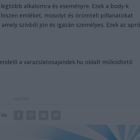
a legtöbb alkalomra és eseményre. Ezek a body-k
hiszen emléket, mosolyt és örömteli pillanatokat
 amely szívből jön és igazán személyes. Ezek az apr
rendelő a varazslatosajandek.hu oldalt működtető
ÁS: