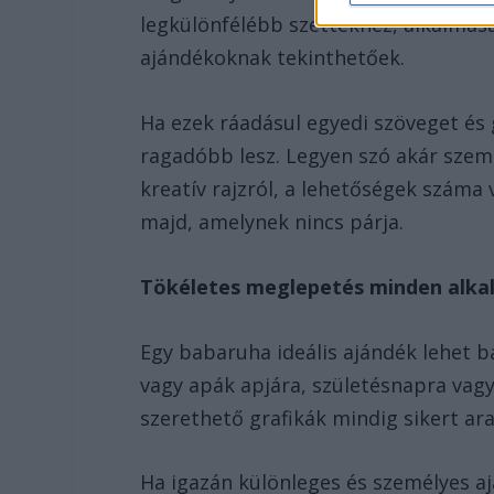
legkülönfélébb szettekhez, alkalmasak
ajándékoknak tekinthetőek.
Ha ezek ráadásul egyedi szöveget és
ragadóbb lesz. Legyen szó akár szemé
kreatív rajzról, a lehetőségek száma
majd, amelynek nincs párja.
Tökéletes meglepetés minden alka
Egy babaruha ideális ajándék lehet 
vagy apák apjára, születésnapra vagy
szerethető grafikák mindig sikert ara
Ha igazán különleges és személyes aj