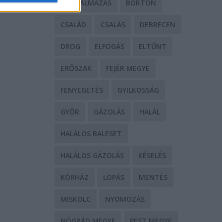
BÁNTALMAZÁS
BÖRTÖN
CSALÁD
CSALÁS
DEBRECEN
DROG
ELFOGÁS
ELTŰNT
ERŐSZAK
FEJÉR MEGYE
FENYEGETÉS
GYILKOSSÁG
GYŐR
GÁZOLÁS
HALÁL
HALÁLOS BALESET
HALÁLOS GÁZOLÁS
KÉSELÉS
KÓRHÁZ
LOPÁS
MENTÉS
MISKOLC
NYOMOZÁS
NÓGRÁD MEGYE
PEST MEGYE