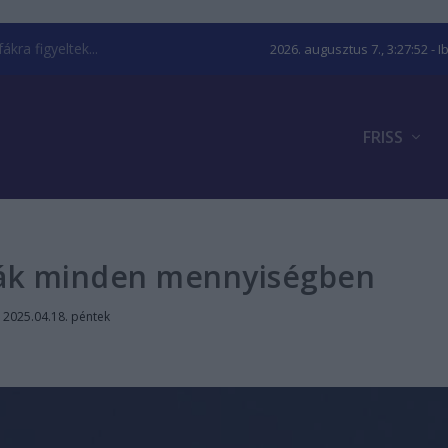
kra figyeltek...
2026. augusztus 7., 3:27:52
- I
FRISS
ák minden mennyiségben
|
2025.04.18. péntek