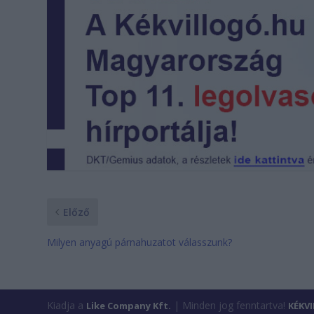
Előző
Milyen anyagú párnahuzatot válasszunk?
Kiadja a
| Minden jog fenntartva!
Like Company Kft.
KÉKV