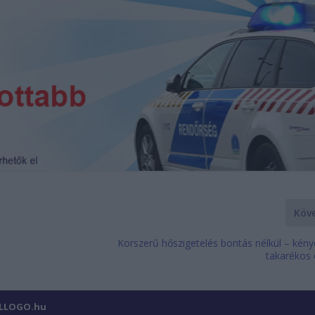
Köv
Korszerű hőszigetelés bontás nélkül – kény
takarékos
ILLOGO.hu