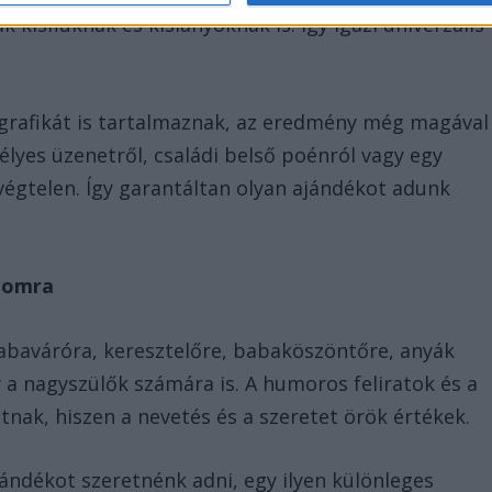
 kisfiúknak és kislányoknak is. Így igazi univerzális
 grafikát is tartalmaznak, az eredmény még magával
lyes üzenetről, családi belső poénról vagy egy
 végtelen. Így garantáltan olyan ajándékot adunk
lomra
babaváróra, keresztelőre, babaköszöntőre, anyák
 a nagyszülők számára is. A humoros feliratok és a
tnak, hiszen a nevetés és a szeretet örök értékek.
ándékot szeretnénk adni, egy ilyen különleges