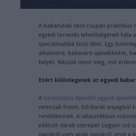
A babaruhák nem csupán praktikus r
egyedi tervezés lehetőségének hála 
speciálisabbá teszi őket. Egy különl
alkalomra, babaváró ajándékként, ba
helyét. Nézzük most meg, mit érdeme
Ezért különlegesek az egyedi baba
A
Varázslatos Ajándék egyedi ajándék
nemcsak finom, bőrbarát anyagból ké
rendelkeznek. A választékban számos k
ellátott darab szerepel. Legyen szó s
napjáról vagy apák napjáról, ezek a 