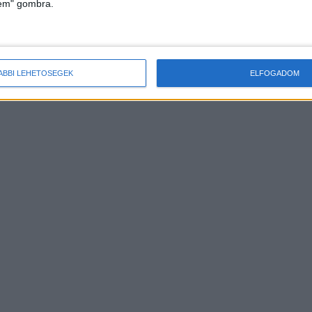
lem" gombra.
ÁBBI LEHETŐSÉGEK
ELFOGADOM