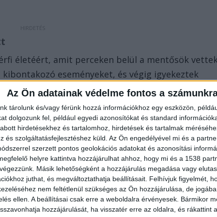
tt
érfi életéért, amit perceken belül a mentősök vette
 a kibontakozó eseményeket, és végig igyekeztek
Az Ön adatainak védelme fontos a számunkr
nk tárolunk és/vagy férünk hozzá információkhoz egy eszközön, példáu
t dolgozunk fel, például egyedi azonosítókat és standard információk
abott hirdetésekhez és tartalomhoz, hirdetések és tartalmak méréséhe
férfi keringése, az időben megkezdett
és szolgáltatásfejlesztéshez küld.
Az Ön engedélyével mi és a partne
bil állapotban szállíthatták kórházba a mentők –
dszerrel szerzett pontos geolokációs adatokat és azonosítási informác
megfelelő helyre kattintva hozzájárulhat ahhoz, hogy mi és a 1538 partne
.
 végezzünk. Másik lehetőségként a hozzájárulás megadása vagy elutasí
iókhoz juthat, és megváltoztathatja beállításait.
Felhívjuk figyelmét, 
ezeléséhez nem feltétlenül szükséges az Ön hozzájárulása, de jogában 
zelés ellen. A beállításai csak erre a weboldalra érvényesek. Bármikor m
isszavonhatja hozzájárulását, ha visszatér erre az oldalra, és rákattint a