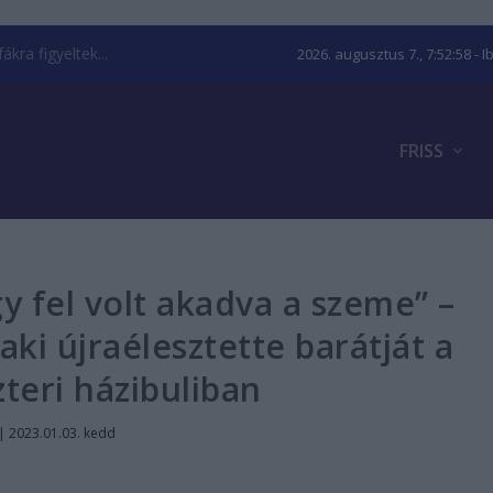
kra figyeltek...
2026. augusztus 7., 7:52:59
- I
FRISS
gy fel volt akadva a szeme” –
 aki újraélesztette barátját a
zteri házibuliban
|
2023.01.03. kedd