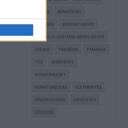
RABLÁS
RENDŐRSÉG
SEGÍTSÉG
SOMOGY MEGYE
SZABOLCS-SZATMÁR-BEREG MEGYE
SZEGED
TRAGÉDIA
TÁMADÁS
TŰZ
VEREKEDÉS
VONATBALESET
VONATGÁZOLÁS
ÉLETMENTÉS
ÖNGYILKOSSÁG
ÜGYÉSZSÉG
ÜTKÖZÉS