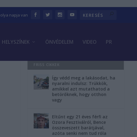
bolya napja van
HELYSZÍNEK
ÖNVÉDELEM
VIDEO
PR
FRISS CIKKEK
Így védd meg a lakásodat, ha
nyaralni indulsz: Trükkök,
amikkel azt mutathatod a
betörőknek, hogy otthon
vagy
Eltűnt egy 21 éves férfi az
Ozora Fesztiválról, Bence
összeveszett barátjával,
azóta senki nem tud róla