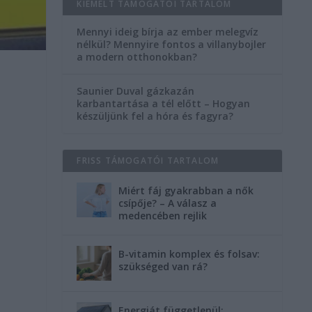
KIEMELT TÁMOGATÓI TARTALOM
Mennyi ideig bírja az ember melegvíz
nélkül? Mennyire fontos a villanybojler
a modern otthonokban?
Saunier Duval gázkazán
karbantartása a tél előtt – Hogyan
készüljünk fel a hóra és fagyra?
FRISS TÁMOGATÓI TARTALOM
Miért fáj gyakrabban a nők
csípője? – A válasz a
medencében rejlik
B-vitamin komplex és folsav:
szükséged van rá?
Energiát függetlenül: