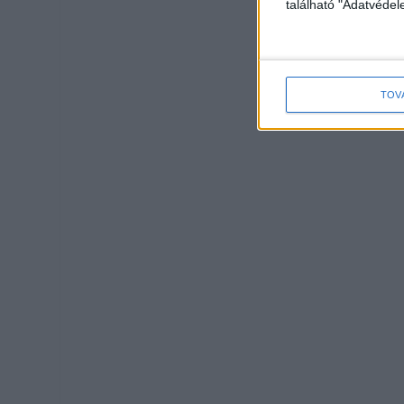
található "Adatvéde
TOV