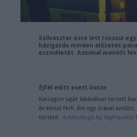
Szilveszter este lett rosszul egy
házigazda minden előzetes pana
eszméletét. Azonnal mentőt hív
Éjfél előtt esett össze
Karcagon saját lakásában tartott bará
év körüli férfi. Ám egy órával azelőtt
történt.
A Kékvillogó.hu legfrissebb h