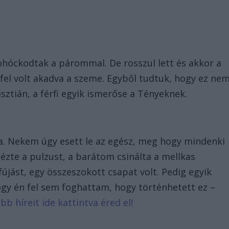
bohóckodtak a párommal. De rosszul lett és akkor a
fel volt akadva a szeme. Egyből tudtuk, hogy ez ne
sztián, a férfi egyik ismerőse a Tényeknek.
na. Nekem úgy esett le az egész, meg hogy mindenki
nézte a pulzust, a barátom csinálta a mellkas
jást, egy összeszokott csapat volt. Pedig egyik
ogy én fel sem foghattam, hogy történhetett ez –
bb híreit ide kattintva éred el!