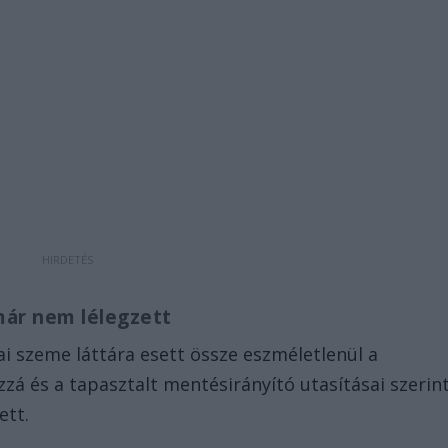
már nem lélegzett
i szeme láttára esett össze eszméletlenül a
zá és a tapasztalt mentésirányító utasításai szerin
ett.