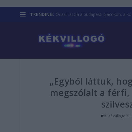
TRENDING:
Óriási razzia a budapesti piacokon, a kofá
„Egyből láttuk, ho
megszólalt a férfi,
szilves
Írta:
Kékvillogo.hu