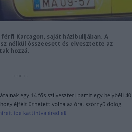
 férfi Karcagon, saját házibulijában. A
sz nélkül összeesett és elvesztette az
tak hozzá.
tainak egy 14 fős szilveszteri partit egy helybéli 40
, hogy éjfélt üthetett volna az óra, szörnyű dolog
íreit ide kattintva éred el!