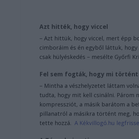
Azt hitték, hogy viccel
– Azt hittük, hogy viccel, mert épp 
cimboráim és én egyből láttuk, hogy 
csak hülyéskedés – mesélte Győrfi Kri
Fel sem fogták, hogy mi történt
– Mintha a vészhelyzetet láttam vol
tudta, hogy mit kell csinálni. Párom 
kompressziót, a másik barátom a befú
pillanatról a másikra történt meg, h
tette hozzá.
A Kékvillogó.hu legfrisse