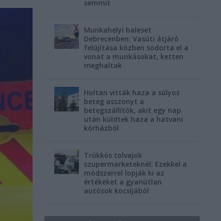
semmit
Munkahelyi baleset
Debrecenben: Vasúti átjáró
felújítása közben sodorta el a
vonat a munkásokat, ketten
meghaltak
Holtan vitták haza a súlyos
beteg asszonyt a
betegszállítók, akit egy nap
után küldtek haza a hatvani
kórházból
Trükkös tolvajok
szupermarketeknél: Ezekkel a
módszerrel lopják ki az
értékeket a gyanútlan
autósok kocsijából