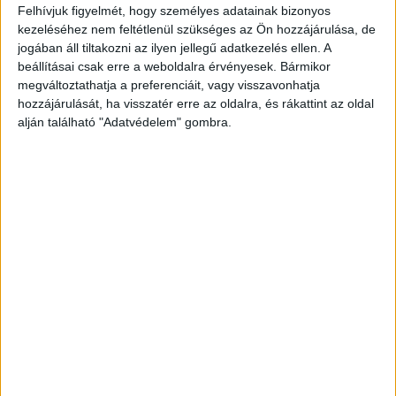
Felhívjuk figyelmét, hogy személyes adatainak bizonyos
kezeléséhez nem feltétlenül szükséges az Ön hozzájárulása, de
jogában áll tiltakozni az ilyen jellegű adatkezelés ellen. A
beállításai csak erre a weboldalra érvényesek. Bármikor
megváltoztathatja a preferenciáit, vagy visszavonhatja
hozzájárulását, ha visszatér erre az oldalra, és rákattint az oldal
alján található "Adatvédelem" gombra.
Újabb busz lángolt
A tegnapi baleset után csütörtök reggel újabb
busz borult lángokba Budapesten. A
Katasztrófavédelem oldalán azt közölték, hogy
„kigyulladt egy autóbusz Budapest 12.