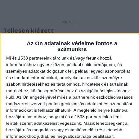
Teljesen kiégett
Kigyulladt a 16-os BKV-busz szerda délelőtt
Az Ön adatainak védelme fontos a
számunkra
Budapest belvárosában, a József nádor tér
Mi és 1538 partnereink tárolunk és/vagy férünk hozzá
közelében, a lángok a motortérben csaptak fel
információkhoz egy eszközön, például sütik formájában, és
és átterjedtek a szomszédos épületre és a
személyes adatokat dolgozunk fel, például egyedi azonosítókat
és standard információkat, amelyeket az eszköz személyre
jelzőlámpára is. A tűzoltók 46 perc alatt
szabott hirdetésekhez és tartalomhoz, hirdetések és tartalmak
eloltották a tüzet, a busz teljesen kiégett.
méréséhez, közönségmérésekhez és szolgáltatásfejlesztéshez
A Kékvillogó legfrissebb híreit ide kattintva éred
küld.
Az Ön engedélyével mi és a partnereink eszközleolvasásos
módszerrel szerzett pontos geolokációs adatokat és azonosítási
el! A Facebookon már 342 ezernél is többen
információkat is felhasználhatunk. A megfelelő helyre kattintva
követnek minket.
hozzájárulhat ahhoz, hogy mi és a 1538 partnereink a fent
leírtak szerint adatkezelést végezzünk. Másik lehetőségként a
hozzájárulás megadása vagy elutasítása előtt részletesebb
információkhoz juthat, és megváltoztathatja beállításait.