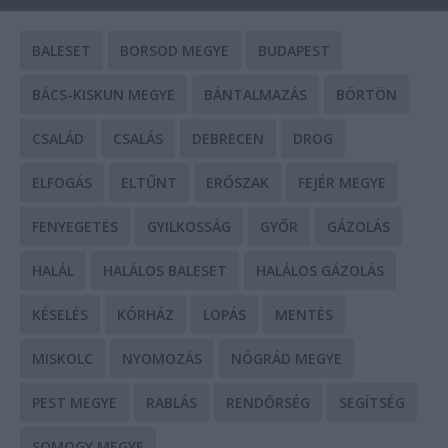
BALESET
BORSOD MEGYE
BUDAPEST
BÁCS-KISKUN MEGYE
BÁNTALMAZÁS
BÖRTÖN
CSALÁD
CSALÁS
DEBRECEN
DROG
ELFOGÁS
ELTŰNT
ERŐSZAK
FEJÉR MEGYE
FENYEGETÉS
GYILKOSSÁG
GYŐR
GÁZOLÁS
HALÁL
HALÁLOS BALESET
HALÁLOS GÁZOLÁS
KÉSELÉS
KÓRHÁZ
LOPÁS
MENTÉS
MISKOLC
NYOMOZÁS
NÓGRÁD MEGYE
PEST MEGYE
RABLÁS
RENDŐRSÉG
SEGÍTSÉG
SOMOGY MEGYE