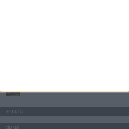
B-vitamin komplex és folsav: szükséged van rá?
Energiát függetlenül: szigetüzemű megoldások
A csőbúvár szivattyúk: mit kell tudni róluk?
Mit tudnak a keleti e-bike-ok?
HIRDETÉS
CÍMKÉK