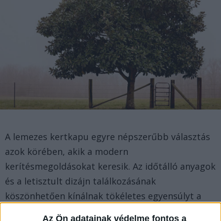
A lemezes kertkapu egyre népszerűbb választás
azok körében, akik a modern
kerítésmegoldásokat keresik. Az időtálló anyagok
és a letisztult dizájn találkozásának
köszönhetően kínálnak tökéletes egyensúlyt a
biztonság, az esztétika, és a tartósság között.
Az Ön adatainak védelme fontos a