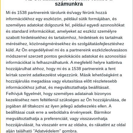
Ráadásul a telepítése is egyszerűen megoldható.
számunkra
Mi és 1538 partnereink tárolunk és/vagy férünk hozzá
információkhoz egy eszközön, például sütik formájában, és
Miért pont egy lemezes kertkapu?
személyes adatokat dolgozunk fel, például egyedi azonosítókat
és standard információkat, amelyeket az eszköz személyre
A
Steelvent személykapuk
kínálatában igazi
szabott hirdetésekhez és tartalomhoz, hirdetések és tartalmak
méréséhez, közönségmérésekhez és szolgáltatásfejlesztéshez
különlegességekkel is találkozhatunk. Ilyen
küld.
Az Ön engedélyével mi és a partnereink eszközleolvasásos
például a Deluxe lemezes kertkapu, ami
módszerrel szerzett pontos geolokációs adatokat és azonosítási
információkat is felhasználhatunk. A megfelelő helyre kattintva
kifejezetten letisztult megjelenéssel rendelkezik,
hozzájárulhat ahhoz, hogy mi és a 1538 partnereink a fent
tökéletes választás a minimalista stílust
leírtak szerint adatkezelést végezzünk. Másik lehetőségként a
hozzájárulás megadása vagy elutasítása előtt részletesebb
szeretőknek. Ma már egyre többször választanak
információkhoz juthat, és megváltoztathatja beállításait.
olyan belátást takaró elemekkel rendelkező
Felhívjuk figyelmét, hogy személyes adatainak bizonyos
szerkezeteket, amelyek nem szimpla vékony
kezeléséhez nem feltétlenül szükséges az Ön hozzájárulása, de
jogában áll tiltakozni az ilyen jellegű adatkezelés ellen. A
lemezből, hanem erős zártszelvényből készülnek.
beállításai csak erre a weboldalra érvényesek. Bármikor
megváltoztathatja a preferenciáit, vagy visszavonhatja
hozzájárulását, ha visszatér erre az oldalra, és rákattint az oldal
Természetesen az alapanyagra kiemelten figyelni
alján található "Adatvédelem" gombra.