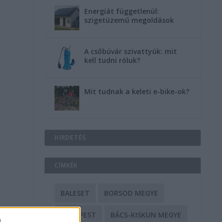
Energiát függetlenül:
szigetüzemű megoldások
A csőbúvár szivattyúk: mit
kell tudni róluk?
Mit tudnak a keleti e-bike-ok?
HIRDETÉS
CÍMKÉK
BALESET
BORSOD MEGYE
BUDAPEST
BÁCS-KISKUN MEGYE
a