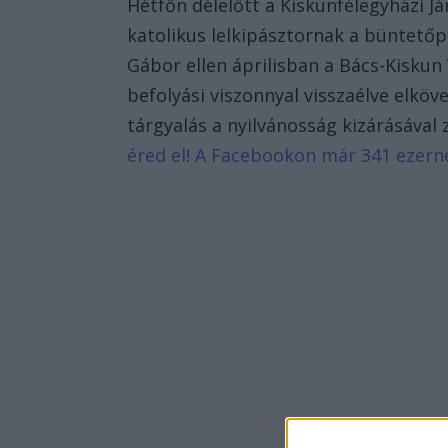
Hétfőn délelőtt a Kiskunfélegyházi J
katolikus lelkipásztornak a büntetőpe
Gábor ellen áprilisban a Bács-Kisku
befolyási viszonnyal visszaélve elköv
tárgyalás a nyilvánosság kizárásával 
éred el! A Facebookon már 341 ezern