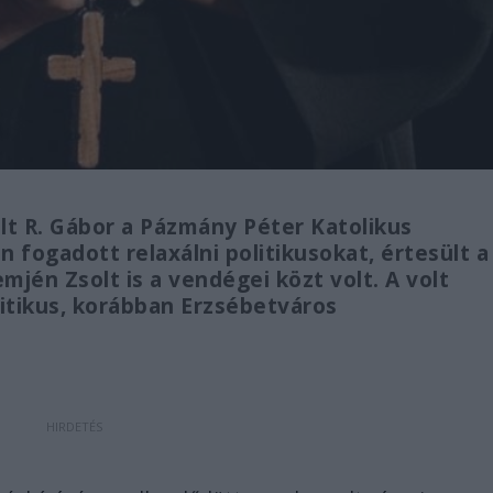
lt R. Gábor a Pázmány Péter Katolikus
 fogadott relaxálni politikusokat, értesült a
emjén Zsolt is a vendégei közt volt. A volt
itikus, korábban Erzsébetváros