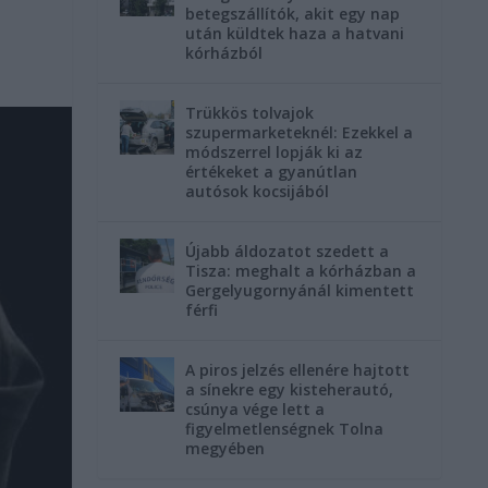
betegszállítók, akit egy nap
után küldtek haza a hatvani
kórházból
Trükkös tolvajok
szupermarketeknél: Ezekkel a
módszerrel lopják ki az
értékeket a gyanútlan
autósok kocsijából
Újabb áldozatot szedett a
Tisza: meghalt a kórházban a
Gergelyugornyánál kimentett
férfi
A piros jelzés ellenére hajtott
a sínekre egy kisteherautó,
csúnya vége lett a
figyelmetlenségnek Tolna
megyében