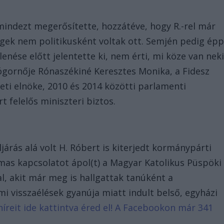
mindezt megerősítette, hozzátéve, hogy R.-rel már
égek nem politikusként voltak ott. Semjén pedig ép
nése előtt jelentette ki, nem érti, mi köze van nek
gornője Rónaszékiné Keresztes Monika, a Fidesz
eti elnöke, 2010 és 2014 közötti parlamenti
t felelős miniszteri biztos.
árás alá volt H. Róbert is kiterjedt kormánypárti
mas kapcsolatot ápol(t) a Magyar Katolikus Püspöki
l, akit már meg is hallgattak tanúként a
mi visszaélések gyanúja miatt indult belső, egyházi
híreit ide kattintva éred el! A Facebookon már 341