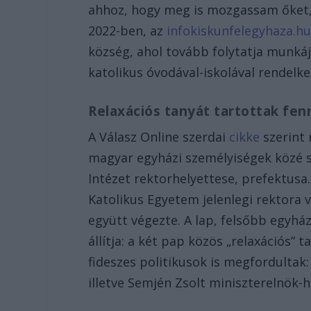
ahhoz, hogy meg is mozgassam őket,
2022-ben, az
infokiskunfelegyhaza.h
község, ahol tovább folytatja munkáj
katolikus óvodával-iskolával rendelkez
Relaxációs tanyát tartottak fen
A Válasz Online szerdai
cikke
szerint 
magyar egyházi személyiségek közé s
Intézet rektorhelyettese, prefektusa
Katolikus Egyetem jelenlegi rektora v
együtt végezte. A lap, felsőbb egyhá
állítja: a két pap közös „relaxációs”
fideszes politikusok is megfordultak:
illetve Semjén Zsolt miniszterelnök-