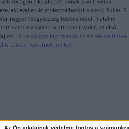
árásbíróságon elkezdődött annak a volt római
re, aki éveken át molesztálhatott kiskorú fiúkat. R.
n Vármegyei Főügyészség többrendbeli, hatalmi
etett nemi visszaélés miatt emelt vádat, az első
zajlott.
A Kékvillogó legfrissebb híreit ide kattintva
él is többen követnek minket.
Az Ön adatainak védelme fontos a számunkr