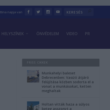
ettina napja van
HELYSZÍNEK
ÖNVÉDELEM
VIDEO
PR
FRISS CIKKEK
Munkahelyi baleset
Debrecenben: Vasúti átjáró
felújítása közben sodorta el a
vonat a munkásokat, ketten
meghaltak
Holtan vitták haza a súlyos
beteg asszonyt a