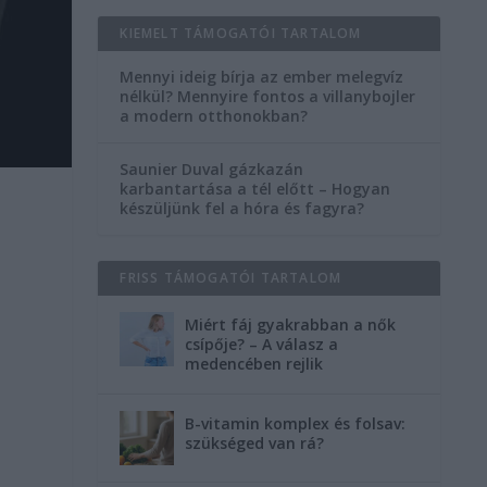
KIEMELT TÁMOGATÓI TARTALOM
Mennyi ideig bírja az ember melegvíz
nélkül? Mennyire fontos a villanybojler
a modern otthonokban?
Saunier Duval gázkazán
karbantartása a tél előtt – Hogyan
készüljünk fel a hóra és fagyra?
FRISS TÁMOGATÓI TARTALOM
Miért fáj gyakrabban a nők
csípője? – A válasz a
medencében rejlik
B-vitamin komplex és folsav:
szükséged van rá?