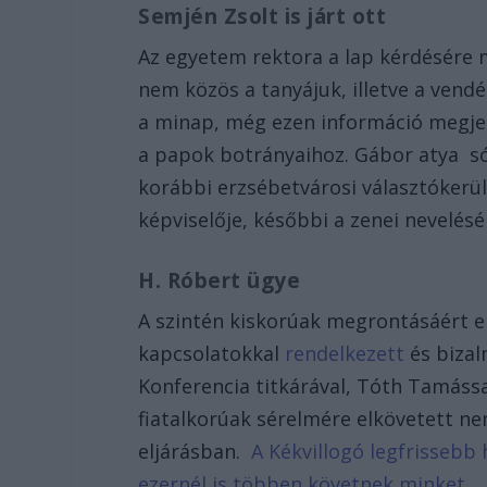
Semjén Zsolt is járt ott
Az egyetem rektora a lap kérdésére 
nem közös a tanyájuk, illetve a vend
a minap, még ezen információ megjele
a papok botrányaihoz. Gábor atya só
korábbi erzsébetvárosi választókerül
képviselője, későbbi a zenei nevelésér
H. Róbert ügye
A szintén kiskorúak megrontásáért elj
kapcsolatokkal
rendelkezett
és bizal
Konferencia titkárával, Tóth Tamássa
fiatalkorúak sérelmére elkövetett ne
eljárásban.
A Kékvillogó legfrissebb 
ezernél is többen követnek minket.