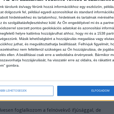
nk tárolunk és/vagy férünk hozzá információkhoz egy eszközön, példáu
t dolgozunk fel, például egyedi azonosítókat és standard információk
abott hirdetésekhez és tartalomhoz, hirdetések és tartalmak méréséhe
és szolgáltatásfejlesztéshez küld.
Az Ön engedélyével mi és a partne
dszerrel szerzett pontos geolokációs adatokat és azonosítási informác
lése a kiskunfélegyházi plébánián történhettek,
megfelelő helyre kattintva hozzájárulhat ahhoz, hogy mi és a 1538 partne
ekkel, ajándékokkal csalta oda a fiatal fiúkat
, akik
 végezzünk. Másik lehetőségként a hozzájárulás megadása vagy elutasí
iókhoz juthat, és megváltoztathatja beállításait.
Felhívjuk figyelmét, 
 életévét sem. Az üggyel kapcsolatban a vádiratban
ezeléséhez nem feltétlenül szükséges az Ön hozzájárulása, de jogában 
iskunfélegyházi évei alatt történhettek a vélelmezett
zelés ellen. A beállításai csak erre a weboldalra érvényesek. Bármikor m
isszavonhatja hozzájárulását, ha visszatér erre az oldalra, és rákattint a
ben az évben, 2022 júliusában kérte áthelyezését
lem" gombra.
éli határhoz közeli Nagybaracskára.
ÁBBI LEHETŐSÉGEK
ELFOGADOM
ívesen foglalkozom a felnövekvő ifjúsággal, de