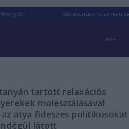
kra figyeltek...
2026. augusztus 6., 12:39:55
- Berta, B
FRISS
tanyán tartott relaxációs
gyerekek molesztálásával
az atya fideszes politikusokat
endégül látott