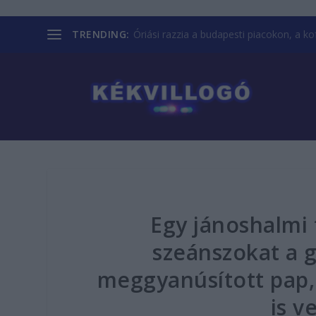
TRENDING:
Óriási razzia a budapesti piacokon, a kofá
Egy jánoshalmi 
szeánszokat a 
meggyanúsított pap, 
is v