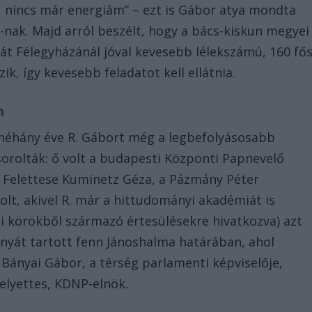
 nincs már energiám” – ezt is Gábor atya mondta
u
-nak. Majd arról beszélt, hogy a bács-kiskun megyei
át Félegyházánál jóval kevesebb lélekszámú, 160 fő
ik, így kevesebb feladatot kell ellátnia.
n
néhány éve R. Gábort még a legbefolyásosabb
orolták: ő volt a budapesti Központi Papnevelő
. Felettese Kuminetz Géza, a Pázmány Péter
olt, akivel R. már a hittudományi akadémiát is
zi körökből származó értesülésekre hivatkozva) azt
 tanyát tartott fenn Jánoshalma határában, ahol
 Bányai Gábor, a térség parlamenti képviselője,
helyettes, KDNP-elnök.