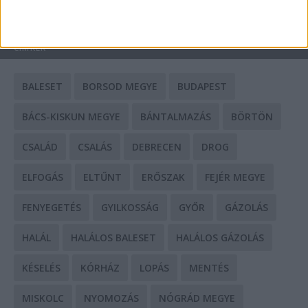
HIRDETÉS
CÍMKÉK
BALESET
BORSOD MEGYE
BUDAPEST
BÁCS-KISKUN MEGYE
BÁNTALMAZÁS
BÖRTÖN
CSALÁD
CSALÁS
DEBRECEN
DROG
ELFOGÁS
ELTŰNT
ERŐSZAK
FEJÉR MEGYE
FENYEGETÉS
GYILKOSSÁG
GYŐR
GÁZOLÁS
HALÁL
HALÁLOS BALESET
HALÁLOS GÁZOLÁS
KÉSELÉS
KÓRHÁZ
LOPÁS
MENTÉS
MISKOLC
NYOMOZÁS
NÓGRÁD MEGYE