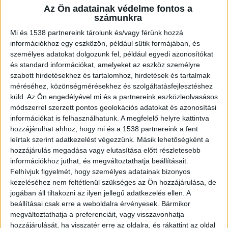
szünetelnek bizonyos egészségügyi
Az Ön adatainak védelme fontos a
ellátások. A munkaerőhiány miatt
számunkra
Nyíregyháza, Kaposvár és
Mi és 1538 partnereink tárolunk és/vagy férünk hozzá
Hódmezővásárhely egyes betegei más
információkhoz egy eszközön, például sütik formájában, és
városokba kényszerülnek utazni.
személyes adatokat dolgozunk fel, például egyedi azonosítókat
és standard információkat, amelyeket az eszköz személyre
szabott hirdetésekhez és tartalomhoz, hirdetések és tartalmak
méréséhez, közönségmérésekhez és szolgáltatásfejlesztéshez
küld.
Az Ön engedélyével mi és a partnereink eszközleolvasásos
módszerrel szerzett pontos geolokációs adatokat és azonosítási
Szünetel a gyereksebészet
információkat is felhasználhatunk. A megfelelő helyre kattintva
Nyíregyházán, az ország hetedik legnagyobb
hozzájárulhat ahhoz, hogy mi és a 1538 partnereink a fent
leírtak szerint adatkezelést végezzünk. Másik lehetőségként a
településén, ahol a lakosság száma meghaladja a
hozzájárulás megadása vagy elutasítása előtt részletesebb
115 ezret, a gyermeksebészeti ellátás teljesen
információkhoz juthat, és megváltoztathatja beállításait.
Felhívjuk figyelmét, hogy személyes adatainak bizonyos
szünetel január 1-től, visszavonásig.
A Kékvillogó
kezeléséhez nem feltétlenül szükséges az Ön hozzájárulása, de
legfrissebb híreit ide kattintva éred el! A
jogában áll tiltakozni az ilyen jellegű adatkezelés ellen. A
beállításai csak erre a weboldalra érvényesek. Bármikor
Facebookon már 341 ezernél is többen követnek
megváltoztathatja a preferenciáit, vagy visszavonhatja
minket.
hozzájárulását, ha visszatér erre az oldalra, és rákattint az oldal