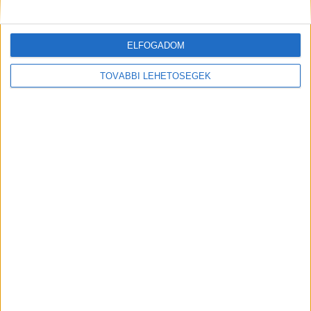
nem tudják, hogy milyen jó nekik
Kiemelt kép: Kistarcsai Flór Ferenc Kórház
ELFOGADOM
TOVÁBBI LEHETŐSÉGEK
MEGOSZTÁS: