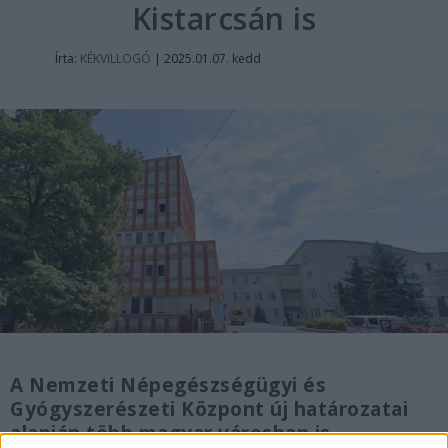
Kistarcsán is
Írta:
KÉKVILLOGÓ
|
2025.01.07. kedd
A Nemzeti Népegészségügyi és
Gyógyszerészeti Központ új határozatai
alapján több magyar városban is