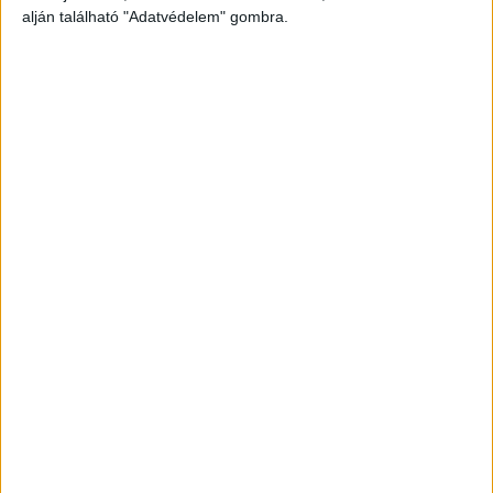
alján található "Adatvédelem" gombra.
Debrecen fogadja a betegeket
A szülőknek és gyermekeiknek Debrecenbe kell
utazniuk, hogy megkapják a szükséges kezelést.