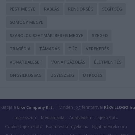
PEST MEGYE
RABLÁS
RENDŐRSÉG
SEGÍTSÉG
SOMOGY MEGYE
SZABOLCS-SZATMÁR-BEREG MEGYE
SZEGED
TRAGÉDIA
TÁMADÁS
TŰZ
VEREKEDÉS
VONATBALESET
VONATGÁZOLÁS
ÉLETMENTÉS
ÖNGYILKOSSÁG
ÜGYÉSZSÉG
ÜTKÖZÉS
Kiadja a
| Minden jog fenntartva!
Like Company Kft.
KÉKVILLOGO.hu
Impresszum
Médiaajánlat
Adatvédelmi Tájékoztató
Cookie tájékoztató
BudaPestkörnyéke.hu
IngatlanHírek.com