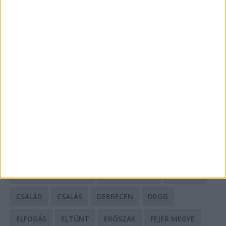
A csőbúvár szivattyúk: mit kell tudni róluk?
Mit tudnak a keleti e-bike-ok?
HIRDETÉS
CÍMKÉK
BALESET
BORSOD MEGYE
BUDAPEST
BÁCS-KISKUN MEGYE
BÁNTALMAZÁS
BÖRTÖN
CSALÁD
CSALÁS
DEBRECEN
DROG
ELFOGÁS
ELTŰNT
ERŐSZAK
FEJÉR MEGYE