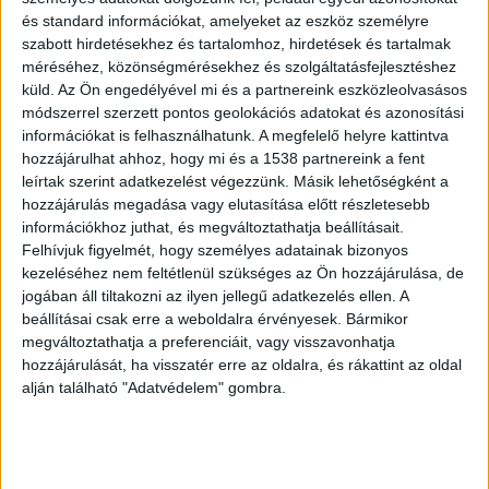
megsérült fiú édesanyja írt közösségi
és standard információkat, amelyeket az eszköz személyre
szabott hirdetésekhez és tartalomhoz, hirdetések és tartalmak
oldalán
.
méréséhez, közönségmérésekhez és szolgáltatásfejlesztéshez
küld.
Az Ön engedélyével mi és a partnereink eszközleolvasásos
módszerrel szerzett pontos geolokációs adatokat és azonosítási
információkat is felhasználhatunk. A megfelelő helyre kattintva
hozzájárulhat ahhoz, hogy mi és a 1538 partnereink a fent
Zebrán gázolt
leírtak szerint adatkezelést végezzünk. Másik lehetőségként a
hozzájárulás megadása vagy elutasítása előtt részletesebb
Az anya azt írja, fia barátaival éppen chips
információkhoz juthat, és megváltoztathatja beállításait.
vásárlás után sétáltak, amikor a tragédia történt.
Felhívjuk figyelmét, hogy személyes adatainak bizonyos
kezeléséhez nem feltétlenül szükséges az Ön hozzájárulása, de
A zebrához azonban nagy sebességgel érkezett
jogában áll tiltakozni az ilyen jellegű adatkezelés ellen. A
egy kék Skoda, ami elütötte fiát.Felpattant a
beállításai csak erre a weboldalra érvényesek. Bármikor
szélvédőre, majd a motorháztetőre, majd 6
megváltoztathatja a preferenciáit, vagy visszavonhatja
hozzájárulását, ha visszatér erre az oldalra, és rákattint az oldal
méter után a betonra esett.
alján található "Adatvédelem" gombra.