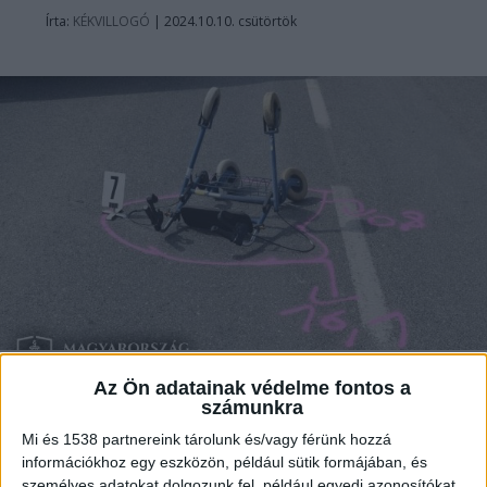
Írta:
KÉKVILLOGÓ
|
2024.10.10. csütörtök
Az Ön adatainak védelme fontos a
Cserbenhagyás gázolás történt
számunkra
Székesfehérváron az egyik zebrán, miután
Mi és 1538 partnereink tárolunk és/vagy férünk hozzá
zöldre váltott a gyalogosok számára a
információkhoz egy eszközön, például sütik formájában, és
jelzés kedden 19 óra után. Erről
a súlyosan
személyes adatokat dolgozunk fel, például egyedi azonosítókat