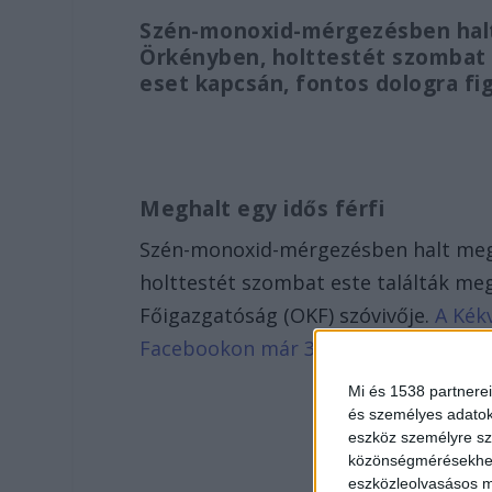
Szén-monoxid-mérgezésben halt 
Örkényben, holttestét szombat 
eset kapcsán, fontos dologra f
Meghalt egy idős férfi
Szén-monoxid-mérgezésben halt meg 
holttestét szombat este találták meg
Főigazgatóság (OKF) szóvivője.
A Kékv
Facebookon már 341 ezernél is több
Mi és 1538 partnerei
és személyes adatoka
eszköz személyre sz
közönségmérésekhez 
eszközleolvasásos mó