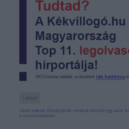
Előző
Vasúti baleset Őrbottyánnál: vonattal ütközött egy autó, leá
a vasúti közlekedés