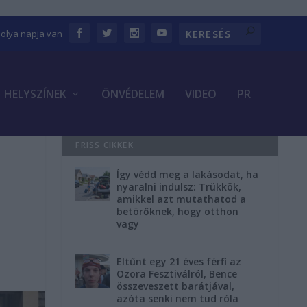
bolya napja van
HELYSZÍNEK
ÖNVÉDELEM
VIDEO
PR
FRISS CIKKEK
Így védd meg a lakásodat, ha
nyaralni indulsz: Trükkök,
amikkel azt mutathatod a
betörőknek, hogy otthon
vagy
Eltűnt egy 21 éves férfi az
Ozora Fesztiválról, Bence
összeveszett barátjával,
azóta senki nem tud róla