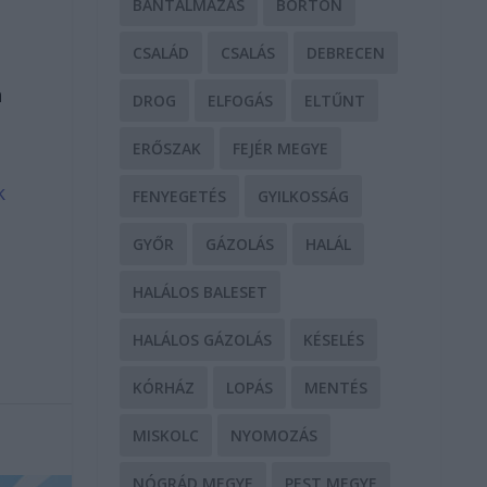
BÁNTALMAZÁS
BÖRTÖN
CSALÁD
CSALÁS
DEBRECEN
n
DROG
ELFOGÁS
ELTŰNT
ERŐSZAK
FEJÉR MEGYE
k
FENYEGETÉS
GYILKOSSÁG
GYŐR
GÁZOLÁS
HALÁL
HALÁLOS BALESET
HALÁLOS GÁZOLÁS
KÉSELÉS
KÓRHÁZ
LOPÁS
MENTÉS
MISKOLC
NYOMOZÁS
NÓGRÁD MEGYE
PEST MEGYE