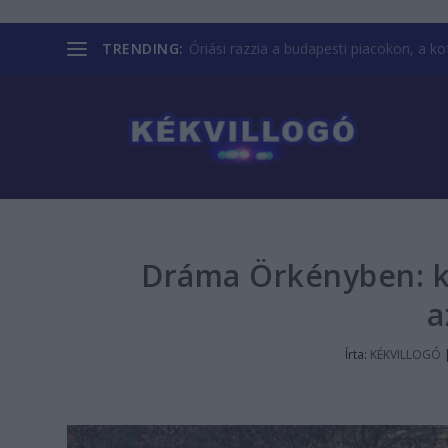
TRENDING:
Óriási razzia a budapesti piacokon, a kofá
Dráma Örkényben: ké
a
Írta:
KÉKVILLOGÓ