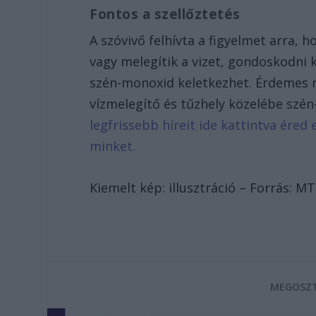
Fontos a szellőztetés
A szóvivő felhívta a figyelmet arra, h
vagy melegítik a vizet, gondoskodni k
szén-monoxid keletkezhet. Érdemes m
vízmelegítő és tűzhely közelébe szén
legfrissebb híreit ide kattintva ére
minket.
Kiemelt kép: illusztráció – Forrás: MT
MEGOSZT