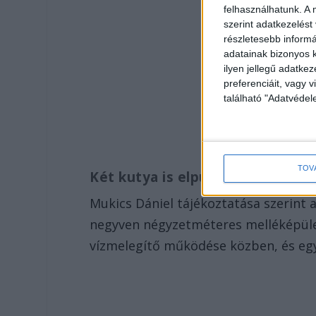
felhasználhatunk. A 
szerint adatkezelést
részletesebb informác
adatainak bizonyos k
ilyen jellegű adatke
preferenciáit, vagy v
található "Adatvéde
TOV
Két kutya is elpusztult
Mukics Dániel tájékoztatása szerint a
negyven négyzetméteres melléképüle
vízmelegítő működése közben, és egy i