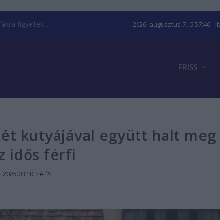
kra figyeltek...
2026. augusztus 7., 5:57:47
- I
FRISS
t kutyájával együtt halt meg
z idős férfi
|
2025.03.10. hétfő