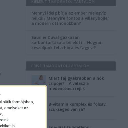
KIEMELT TÁMOGATÓI TARTALOM
Mennyi ideig bírja az ember melegvíz
nélkül? Mennyire fontos a villanybojler
a modern otthonokban?
Saunier Duval gázkazán
karbantartása a tél előtt – Hogyan
készüljünk fel a hóra és fagyra?
FRISS TÁMOGATÓI TARTALOM
i
Miért fáj gyakrabban a nők
csípője? – A válasz a
medencében rejlik
a
l sütik formájában,
B-vitamin komplex és folsav:
at, amelyeket az
szükséged van rá?
z,
reink
iókat is
Energiát függetlenül: