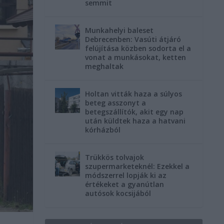
semmit
Munkahelyi baleset
Debrecenben: Vasúti átjáró
felújítása közben sodorta el a
vonat a munkásokat, ketten
meghaltak
Holtan vitták haza a súlyos
beteg asszonyt a
betegszállítók, akit egy nap
után küldtek haza a hatvani
kórházból
Trükkös tolvajok
szupermarketeknél: Ezekkel a
módszerrel lopják ki az
értékeket a gyanútlan
autósok kocsijából