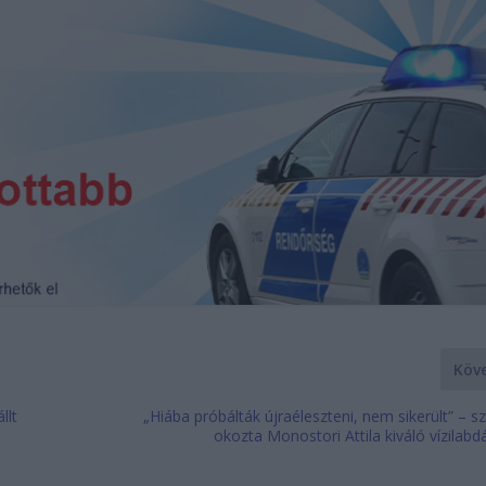
Köv
llt
„Hiába próbálták újraéleszteni, nem sikerült” – sz
okozta Monostori Attila kiváló vízilabd