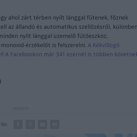
ogy ahol zárt térben nyílt lánggal fűtenek, főznek
ell az állandó és automatikus szellőzésről, különbe
inden nyílt lánggal üzemelő fűtőeszköz,
-monoxid-érzékelőt is felszerelni.
A Kékvillogó
d el! A Facebookon már 341 ezernél is többen követne
I
ÁS: