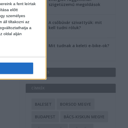
reink a fent leírtak
szigetüzemű megoldások
tása előtt
hogy személyes
áll tiltakozni az
A csőbúvár szivattyúk: mit
kell tudni róluk?
egváltoztathatja a
z oldal alján
Mit tudnak a keleti e-bike-ok?
HIRDETÉS
CÍMKÉK
BALESET
BORSOD MEGYE
BUDAPEST
BÁCS-KISKUN MEGYE