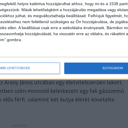
megfelelő helyre kattintva hozzájárulhat ahhoz, hogy mi és a 1538 partne
 végezzünk. Másik lehetőségként a hozzájárulás megadása vagy elutasí
iókhoz juthat, és megváltoztathatja beállításait.
Felhívjuk figyelmét, 
ezeléséhez nem feltétlenül szükséges az Ön hozzájárulása, de jogában 
zelés ellen. A beállításai csak erre a weboldalra érvényesek. Bármikor m
isszavonhatja hozzájárulását, ha visszatér erre az oldalra, és rákattint a
lem" gombra.
ÁBBI LEHETŐSÉGEK
ELFOGADOM
z Arany János utcában egy életvitelszerűen lakott,
tben szén-monoxid keletkezett egy fali gázüzemű
dős férfi, valamint két kutya életét követelte.