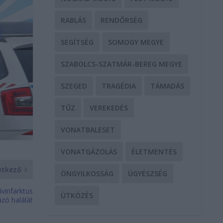
RABLÁS
RENDŐRSÉG
SEGÍTSÉG
SOMOGY MEGYE
SZABOLCS-SZATMÁR-BEREG MEGYE
SZEGED
TRAGÉDIA
TÁMADÁS
TŰZ
VEREKEDÉS
VONATBALESET
VONATGÁZOLÁS
ÉLETMENTÉS
etkező
ÖNGYILKOSSÁG
ÜGYÉSZSÉG
ívinfarktus
ÜTKÖZÉS
ázó halálát