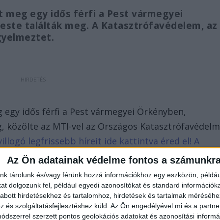
meg egy idős férfi a Pest vármegyei
este találták meg. A Katasztrófavédelem, az
igyelmeztet.
egy idős férfi a Pest vármegyei Örkényben,
, közölte az MTI-vel az Országos Katasztrófavédelm
illogó legfrissebb híreit ide kattintva éred el! A
en követnek minket.
Az Ön adatainak védelme fontos a számunkr
nk tárolunk és/vagy férünk hozzá információkhoz egy eszközön, példáu
t dolgozunk fel, például egyedi azonosítókat és standard információk
abott hirdetésekhez és tartalomhoz, hirdetések és tartalmak méréséhe
és szolgáltatásfejlesztéshez küld.
Az Ön engedélyével mi és a partne
dszerrel szerzett pontos geolokációs adatokat és azonosítási informác