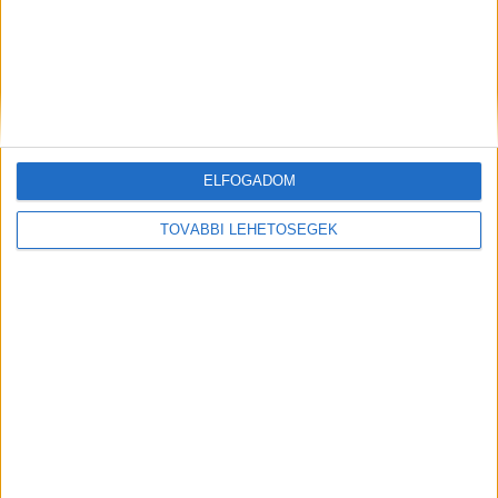
ELFOGADOM
TOVÁBBI LEHETŐSÉGEK
Előző
Következő
Halálra éheztették
Véget ért a hajtóvadászat:
mozgássérült lányukat a
elfogták a férfit, aki leszúrta a
nyírbátori szülők: amikor Beáta
művész házaspárt Zalában
már nagyon szenvedett, azt
hitték, csak hisztizik
FRISS CIKKEK
Újabb súlyos rollerbaleset történt: egy órán
keresztül küzdöttek a sérült életéért a mentők,