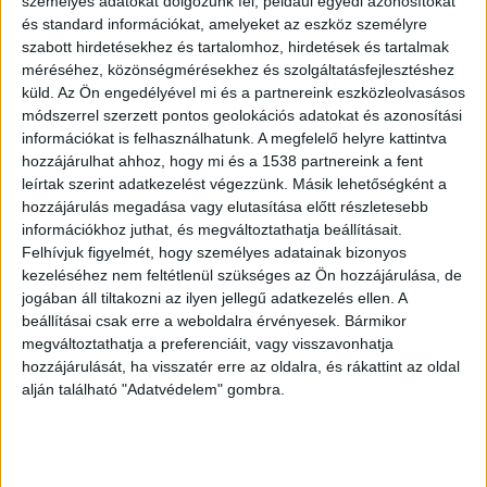
személyes adatokat dolgozunk fel, például egyedi azonosítókat
Vármegyei Rendőr-főkapitányság
és standard információkat, amelyeket az eszköz személyre
tájékoztatása szerint hajnali 2 óra 26
szabott hirdetésekhez és tartalomhoz, hirdetések és tartalmak
méréséhez, közönségmérésekhez és szolgáltatásfejlesztéshez
perckor érkezett bejelentés a
küld.
Az Ön engedélyével mi és a partnereink eszközleolvasásos
tevékenységirányítási központba, hogy a
módszerrel szerzett pontos geolokációs adatokat és azonosítási
Mozdony utcai vasútállomáson felmászott
információkat is felhasználhatunk. A megfelelő helyre kattintva
egy nő a lámpaoszlopra, feltehetően
hozzájárulhat ahhoz, hogy mi és a 1538 partnereink a fent
öngyilkossági céllal.
leírtak szerint adatkezelést végezzünk. Másik lehetőségként a
hozzájárulás megadása vagy elutasítása előtt részletesebb
információkhoz juthat, és megváltoztathatja beállításait.
Felhívjuk figyelmét, hogy személyes adatainak bizonyos
kezeléséhez nem feltétlenül szükséges az Ön hozzájárulása, de
jogában áll tiltakozni az ilyen jellegű adatkezelés ellen. A
Felmászott hozzá a rendőrnő
beállításai csak erre a weboldalra érvényesek. Bármikor
A rendőrök felszólították a nőt, hogy jöjjön le, de
megváltoztathatja a preferenciáit, vagy visszavonhatja
hozzájárulását, ha visszatér erre az oldalra, és rákattint az oldal
ő ennek ellenére is felfelé kapaszkodott. Korpás
alján található "Adatvédelem" gombra.
Rebeka őrmester azonban utánamászott. 15
méteres magasságban megállt, és kibújt a létrát
körülvevő fémtartó szerkezetre. Amikor az