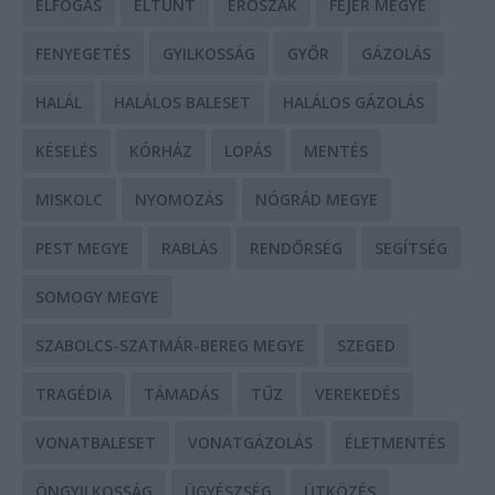
ELFOGÁS
ELTŰNT
ERŐSZAK
FEJÉR MEGYE
FENYEGETÉS
GYILKOSSÁG
GYŐR
GÁZOLÁS
HALÁL
HALÁLOS BALESET
HALÁLOS GÁZOLÁS
KÉSELÉS
KÓRHÁZ
LOPÁS
MENTÉS
MISKOLC
NYOMOZÁS
NÓGRÁD MEGYE
PEST MEGYE
RABLÁS
RENDŐRSÉG
SEGÍTSÉG
SOMOGY MEGYE
SZABOLCS-SZATMÁR-BEREG MEGYE
SZEGED
TRAGÉDIA
TÁMADÁS
TŰZ
VEREKEDÉS
VONATBALESET
VONATGÁZOLÁS
ÉLETMENTÉS
ÖNGYILKOSSÁG
ÜGYÉSZSÉG
ÜTKÖZÉS