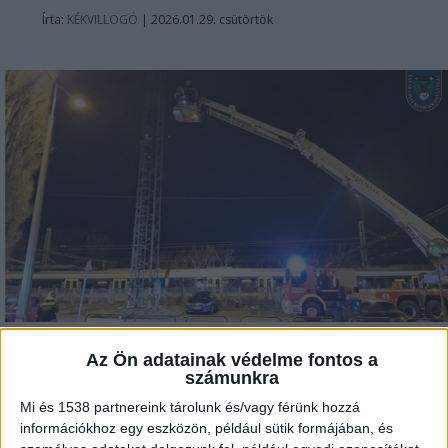
Írta:
KÉKVILLOGÓ
|
2026.01.29. csütörtök
Az Ön adatainak védelme fontos a
Felmászott egy 15 méter magas
számunkra
lámpaoszlopra hajnalban egy nő
Mi és 1538 partnereink tárolunk és/vagy férünk hozzá
Tatabányán, hogy véget vessen az
információkhoz egy eszközön, például sütik formájában, és
életének. A Komárom-Esztergom