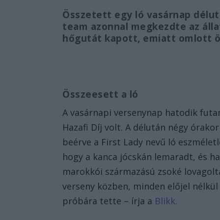
Összetett egy ló vasárnap délut
team azonnal megkezdte az állat 
hőgutát kapott, emiatt omlott 
Összeesett a ló
A vasárnapi versenynap hatodik fut
Hazafi Díj volt. A délután négy órako
beérve a First Lady nevű ló eszmélet
hogy a kanca jócskán lemaradt, és ha
marokkói származású zsoké lovagolta, 
verseny közben, minden előjel nélkül 
próbára tette – írja a
Blikk.