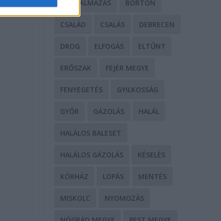
BÁNTALMAZÁS
BÖRTÖN
CSALÁD
CSALÁS
DEBRECEN
DROG
ELFOGÁS
ELTŰNT
ERŐSZAK
FEJÉR MEGYE
FENYEGETÉS
GYILKOSSÁG
GYŐR
GÁZOLÁS
HALÁL
HALÁLOS BALESET
HALÁLOS GÁZOLÁS
KÉSELÉS
KÓRHÁZ
LOPÁS
MENTÉS
MISKOLC
NYOMOZÁS
NÓGRÁD MEGYE
PEST MEGYE