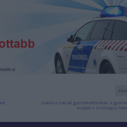
Köv
ekre
Dráma a marcali gyermekotthonban: a gyerme
küzdött a 10 hónapos Hann