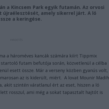
án a Kincsem Park egyik futamán. Az orvosi
újraélesztését, amely sikerrel járt. A ló
össze a keringése.
ama a hároméves kancák számára kiírt Tippmix
r startoló futam befutója során, közvetlenül a célba
lenül esett össze. Már a verseny közben gyanús volt,
marosan az is kiderült, miért. A lovat Mounir Madih
akit szintén váratlanul ért az eset, hiszen a ló
lett rosszul, ami még a sokat tapasztalt hajtót is