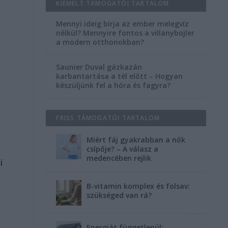
KIEMELT TÁMOGATÓI TARTALOM
Mennyi ideig bírja az ember melegvíz
nélkül? Mennyire fontos a villanybojler
a modern otthonokban?
Saunier Duval gázkazán
karbantartása a tél előtt – Hogyan
készüljünk fel a hóra és fagyra?
FRISS TÁMOGATÓI TARTALOM
Miért fáj gyakrabban a nők
csípője? – A válasz a
medencében rejlik
i
B-vitamin komplex és folsav:
szükséged van rá?
Energiát függetlenül: