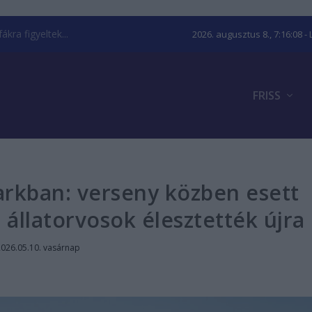
kra figyeltek...
2026. augusztus 8., 7:16:09
- 
FRISS
rkban: verseny közben esett
 állatorvosok élesztették újra
2026.05.10. vasárnap