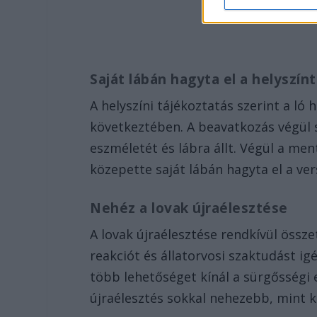
Saját lábán hagyta el a helyszín
A helyszíni tájékoztatás szerint a ló 
következtében. A beavatkozás végül s
eszméletét és lábra állt. Végül a m
közepette saját lábán hagyta el a ve
Nehéz a lovak újraélesztése
A lovak újraélesztése rendkívül össze
reakciót és állatorvosi szaktudást ig
több lehetőséget kínál a sürgősségi 
újraélesztés sokkal nehezebb, mint k