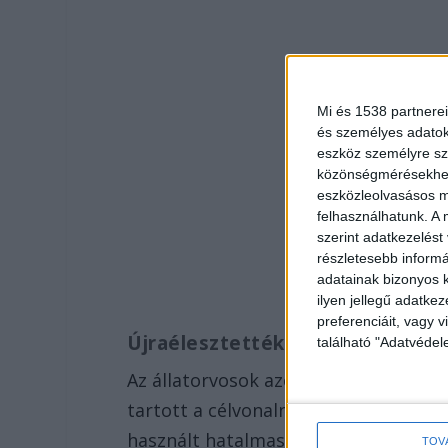
Mi és 1538 partnerei
és személyes adatoka
eszköz személyre sz
közönségmérésekhez 
eszközleolvasásos mó
felhasználhatunk. A 
szerint adatkezelést
részletesebb informác
adatainak bizonyos k
ilyen jellegű adatke
preferenciáit, vagy v
Újraélesztették a lovat
található "Adatvéde
Az állatorvosok azonnal megkezdték a 
tartott a célvonalnál. A stáb szívmas
használt hatalmas zsák jégkockákkal és
TOV