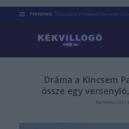
TRENDING:
Óriási razzia a budapesti piacokon, a kofá
Dráma a Kincsem Pa
össze egy versenyló,
Írta:
KÉKVILLOGÓ
|