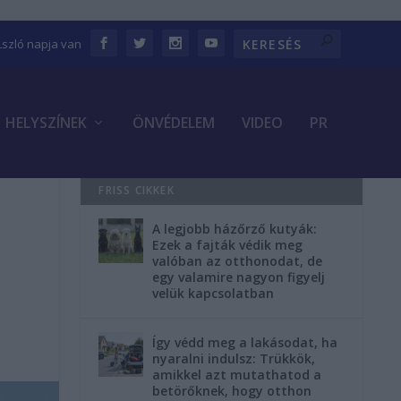
Lszló napja van
HELYSZÍNEK
ÖNVÉDELEM
VIDEO
PR
FRISS CIKKEK
A legjobb házőrző kutyák:
Ezek a fajták védik meg
valóban az otthonodat, de
egy valamire nagyon figyelj
velük kapcsolatban
Így védd meg a lakásodat, ha
nyaralni indulsz: Trükkök,
amikkel azt mutathatod a
betörőknek, hogy otthon