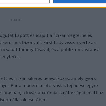
t
hőgutát kapott és elájult a fizikai megterhelés
ikeresnek bizonyult: First Lady visszanyerte az
entőcsapat támogatásával, és a publikum vastapsa
rsenyteret.
tett és ritkán sikeres beavatkozás, amely gyors
ényel. Bár a modern állatorvoslás fejlődése egyre
ellátásban, a lovak anatómiai sajátosságai miatt az
isebb állatok esetében.