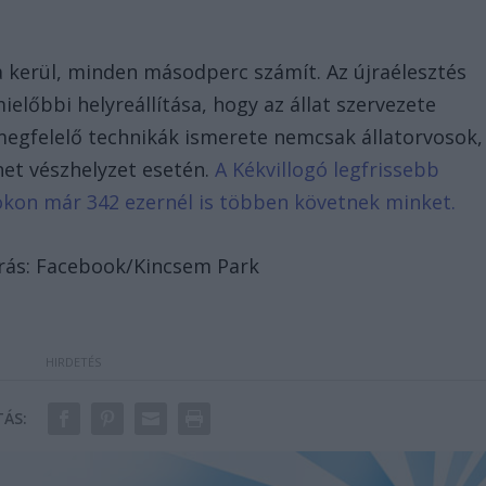
a kerül, minden másodperc számít. Az újraélesztés
mielőbbi helyreállítása, hogy az állat szervezete
megfelelő technikák ismerete nemcsak állatorvosok,
het vészhelyzet esetén.
A Kékvillogó legfrissebb
bookon már 342 ezernél is többen követnek minket.
rrás: Facebook/Kincsem Park
ÁS: