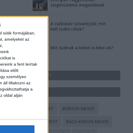
szigetüzemű megoldások
a
A csőbúvár szivattyúk: mit
kell tudni róluk?
l sütik formájában,
at, amelyeket az
z,
Mit tudnak a keleti e-bike-ok?
reink
iókat is
reink a fent leírtak
tása előtt
HIRDETÉS
hogy személyes
áll tiltakozni az
egváltoztathatja a
CÍMKÉK
z oldal alján
BALESET
BORSOD MEGYE
BUDAPEST
BÁCS-KISKUN MEGYE