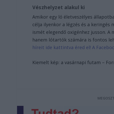
Vészhelyzet alakul ki
Amikor egy ló életveszélyes állapotb
célja ilyenkor a légzés és a keringés 
ismét elegendő oxigénhez jusson. A 
hanem lótartók számára is fontos le
híreit ide kattintva éred el! A Face
Kiemelt kép: a vasárnapi futam – Fo
MEGOSZT