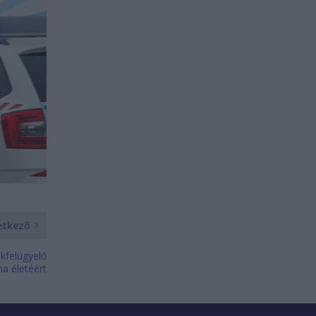
etkező
kfelügyelő
a életéért