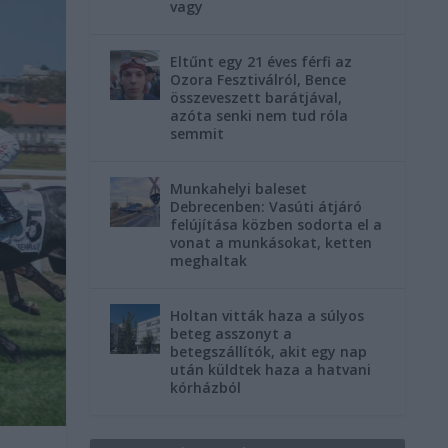
vagy
Eltűnt egy 21 éves férfi az
Ozora Fesztiválról, Bence
összeveszett barátjával,
azóta senki nem tud róla
semmit
Munkahelyi baleset
Debrecenben: Vasúti átjáró
felújítása közben sodorta el a
vonat a munkásokat, ketten
meghaltak
Holtan vitták haza a súlyos
beteg asszonyt a
betegszállítók, akit egy nap
után küldtek haza a hatvani
kórházból