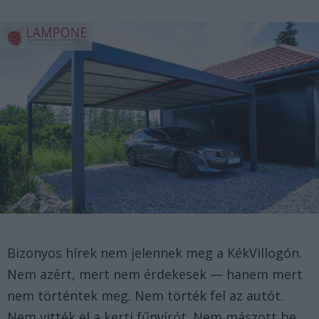
Bizonyos hírek nem jelennek meg a KékVillogón.
Nem azért, mert nem érdekesek — hanem mert
nem történtek meg. Nem törték fel az autót.
Nem vitték el a kerti fűnyírót. Nem mászott be