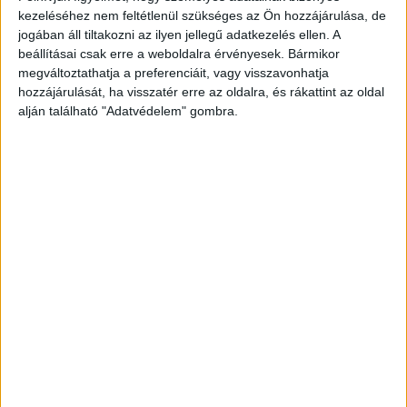
A magyar városi és vidéki ingatlanok elleni
kezeléséhez nem feltétlenül szükséges az Ön hozzájárulása, de
vagyon elleni bűncselekmények tipikus belépési
jogában áll tiltakozni az ilyen jellegű adatkezelés ellen. A
beállításai csak erre a weboldalra érvényesek. Bármikor
pontja meglepően ritkán a főbejárat. Sokkal
megváltoztathatja a preferenciáit, vagy visszavonhatja
inkább a kapu mellé parkolt autó, a kerti tároló,
hozzájárulását, ha visszatér erre az oldalra, és rákattint az oldal
a hátsó terasz, a melléképület — vagyis az udvar
alján található "Adatvédelem" gombra.
átmeneti, gyengébben világított, kevésbé
belátható zónái.
Ezt felismerve sok család nem a riasztórendszer
cseréjével kezdi az otthon korszerűsítését. Nem
is új zárral. Egyszerűen elkezdi
rendezetté tenni
az udvart
— egy fedett kocsibeállóval, egy
modern terasztetővel, ami stabil pontot ad
világításnak, szenzoroknak, kameráknak.