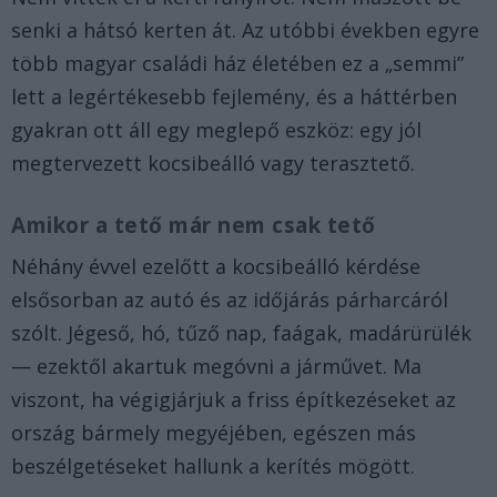
senki a hátsó kerten át. Az utóbbi években egyre
több magyar családi ház életében ez a „semmi”
lett a legértékesebb fejlemény, és a háttérben
gyakran ott áll egy meglepő eszköz: egy jól
megtervezett kocsibeálló vagy terasztető.
Amikor a tető már nem csak tető
Néhány évvel ezelőtt a kocsibeálló kérdése
elsősorban az autó és az időjárás párharcáról
szólt. Jégeső, hó, tűző nap, faágak, madárürülék
— ezektől akartuk megóvni a járművet. Ma
viszont, ha végigjárjuk a friss építkezéseket az
ország bármely megyéjében, egészen más
beszélgetéseket hallunk a kerítés mögött.