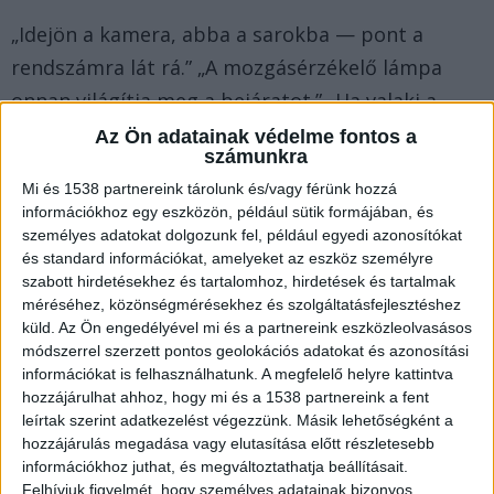
„Idejön a kamera, abba a sarokba — pont a
rendszámra lát rá.” „A mozgásérzékelő lámpa
onnan világítja meg a bejáratot.” „Ha valaki a
kapuhoz lép, a telefonomon azonnal látom.”
Az Ön adatainak védelme fontos a
számunkra
Mi és 1538 partnereink tárolunk és/vagy férünk hozzá
A kocsibeálló átalakult. Már nem pusztán
információkhoz egy eszközön, például sütik formájában, és
védőtető az autó fölött, hanem egy
személyes adatokat dolgozunk fel, például egyedi azonosítókat
és standard információkat, amelyeket az eszköz személyre
infrastruktúra — egy stabil, áramellátott,
szabott hirdetésekhez és tartalomhoz, hirdetések és tartalmak
magasan elhelyezett pont, ahonnan az ingatlan
méréséhez, közönségmérésekhez és szolgáltatásfejlesztéshez
legkritikusabb zónái belátható módon
küld.
Az Ön engedélyével mi és a partnereink eszközleolvasásos
módszerrel szerzett pontos geolokációs adatokat és azonosítási
kezelhetőek. És pontosan ez teszi olyan
információkat is felhasználhatunk. A megfelelő helyre kattintva
értékessé biztonsági szempontból.
hozzájárulhat ahhoz, hogy mi és a 1538 partnereink a fent
leírtak szerint adatkezelést végezzünk. Másik lehetőségként a
hozzájárulás megadása vagy elutasítása előtt részletesebb
A statisztika, amiről kevesen beszélnek
információkhoz juthat, és megváltoztathatja beállításait.
Felhívjuk figyelmét, hogy személyes adatainak bizonyos