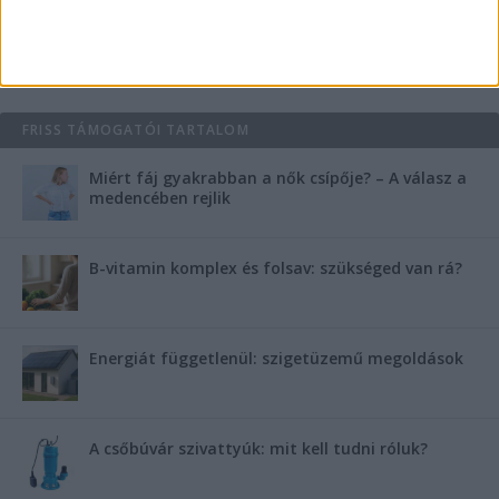
Saunier Duval gázkazán karbantartása a tél előtt –
Hogyan készüljünk fel a hóra és fagyra?
FRISS TÁMOGATÓI TARTALOM
Miért fáj gyakrabban a nők csípője? – A válasz a
medencében rejlik
B-vitamin komplex és folsav: szükséged van rá?
Energiát függetlenül: szigetüzemű megoldások
A csőbúvár szivattyúk: mit kell tudni róluk?