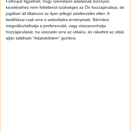
Néhány hónappal ezelőtt eljárás is indult a férj
Felhívjuk figyelmét, hogy személyes adatainak bizonyos
kezeléséhez nem feltétlenül szükséges az Ön hozzájárulása, de
ellen, amikor is a látleletet vevő orvos hivatalból
jogában áll tiltakozni az ilyen jellegű adatkezelés ellen. A
tett feljelentést ellene.
A Kékvillogó legfrissebb
beállításai csak erre a weboldalra érvényesek. Bármikor
megváltoztathatja a preferenciáit, vagy visszavonhatja
híreit ide kattintva éred el! A Facebookon már
hozzájárulását, ha visszatér erre az oldalra, és rákattint az oldal
341 ezernél is többen követnek minket.
alján található "Adatvédelem" gombra.