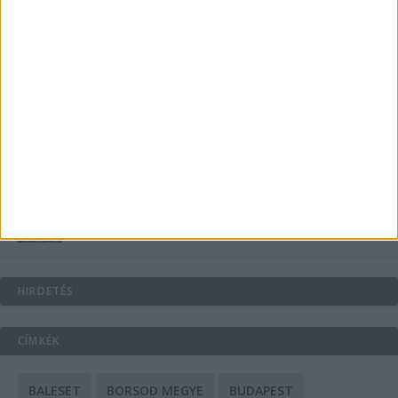
Energiát függetlenül: szigetüzemű megoldások
A csőbúvár szivattyúk: mit kell tudni róluk?
Mit tudnak a keleti e-bike-ok?
HIRDETÉS
CÍMKÉK
BALESET
BORSOD MEGYE
BUDAPEST