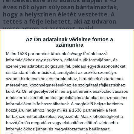
rendelkezésre álló adatok alapján a 45
éves nőt olyan súlyosan bántalmaztak,
hogy a helyszínen életét vesztette. A
tettes a férje lehetett, aki az udvaron
verte agyon az asszonyt, majd
megszökött.
Az Ön adatainak védelme fontos a
számunkra
Mi és 1538 partnereink tárolunk és/vagy férünk hozzá
információkhoz egy eszközön, például sütik formájában, és
személyes adatokat dolgozunk fel, például egyedi azonosítókat
20 éve élnek együtt
és standard információkat, amelyeket az eszköz személyre
szabott hirdetésekhez és tartalomhoz, hirdetések és tartalmak
Az áldozat és a férje több mint 20 éve alkottak
méréséhez, közönségmérésekhez és szolgáltatásfejlesztéshez
egy párt, tavaly pedig össze is házasodtak.
küld.
Az Ön engedélyével mi és a partnereink eszközleolvasásos
módszerrel szerzett pontos geolokációs adatokat és azonosítási
Azonban a veszekedések a rokonok elmondása
információkat is felhasználhatunk. A megfelelő helyre kattintva
alapján nem voltak ritkák. Ők a családi szál miatt
hozzájárulhat ahhoz, hogy mi és a 1538 partnereink a fent
jobban beleláttak a pár életébe, így tudták jól,
leírtak szerint adatkezelést végezzünk. Másik lehetőségként a
hozzájárulás megadása vagy elutasítása előtt részletesebb
hogy a férfi többször kezet emelt feleségére.
információkhoz juthat, és megváltoztathatja beállításait.