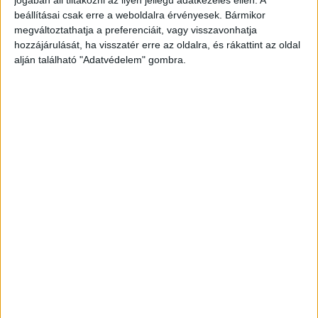
jogában áll tiltakozni az ilyen jellegű adatkezelés ellen. A
beállításai csak erre a weboldalra érvényesek. Bármikor
megváltoztathatja a preferenciáit, vagy visszavonhatja
hozzájárulását, ha visszatér erre az oldalra, és rákattint az oldal
alján található "Adatvédelem" gombra.
Ketten meghaltak
A tüzet sikerült megfékezni, a vonaton
tartózkodó 250 utas közül nem sérült meg senki.
Jelenlegi információink alapján az autóban a