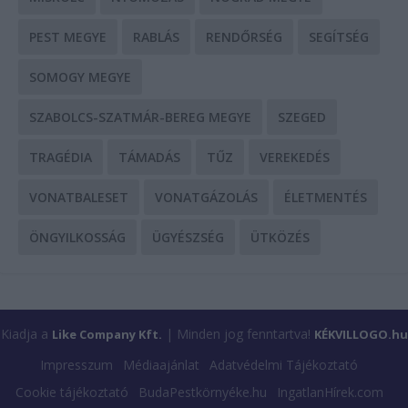
PEST MEGYE
RABLÁS
RENDŐRSÉG
SEGÍTSÉG
SOMOGY MEGYE
SZABOLCS-SZATMÁR-BEREG MEGYE
SZEGED
TRAGÉDIA
TÁMADÁS
TŰZ
VEREKEDÉS
VONATBALESET
VONATGÁZOLÁS
ÉLETMENTÉS
ÖNGYILKOSSÁG
ÜGYÉSZSÉG
ÜTKÖZÉS
Kiadja a
| Minden jog fenntartva!
Like Company Kft.
KÉKVILLOGO.hu
Impresszum
Médiaajánlat
Adatvédelmi Tájékoztató
Cookie tájékoztató
BudaPestkörnyéke.hu
IngatlanHírek.com