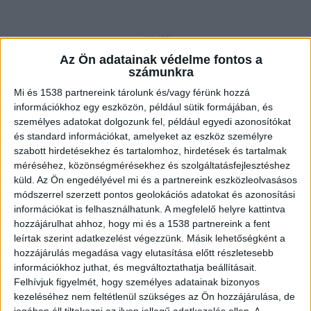
Vonattal ütközött az autó
Az Ön adatainak védelme fontos a
számunkra
Amint arról beszámoltunk, szombat délelőtt
Mi és 1538 partnereink tárolunk és/vagy férünk hozzá
Cegléden, a Szüret utcai fénysorompóval ellátott
információkhoz egy eszközön, például sütik formájában, és
személyes adatokat dolgozunk fel, például egyedi azonosítókat
vasúti átjáróban egy Budapestre tartó Napfény
és standard információkat, amelyeket az eszköz személyre
InterCity vonat egy személyautóval ütközött. A
szabott hirdetésekhez és tartalomhoz, hirdetések és tartalmak
vonat a pályára engedélyezett 120 km/h
méréséhez, közönségmérésekhez és szolgáltatásfejlesztéshez
küld.
Az Ön engedélyével mi és a partnereink eszközleolvasásos
sebességgel közlekedett. A balesetben az autó
módszerrel szerzett pontos geolokációs adatokat és azonosítási
kigyulladt, a tűz átterjedt a vonat mozdonyára
információkat is felhasználhatunk. A megfelelő helyre kattintva
hozzájárulhat ahhoz, hogy mi és a 1538 partnereink a fent
is.
A Kékvillogó legfrissebb híreit ide kattintva
leírtak szerint adatkezelést végezzünk. Másik lehetőségként a
éred el! A Facebookon már 341 ezernél is többen
hozzájárulás megadása vagy elutasítása előtt részletesebb
információkhoz juthat, és megváltoztathatja beállításait.
követnek minket.
Felhívjuk figyelmét, hogy személyes adatainak bizonyos
kezeléséhez nem feltétlenül szükséges az Ön hozzájárulása, de