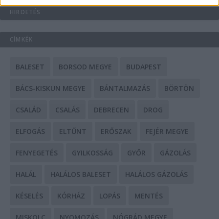
HIRDETÉS
CÍMKÉK
BALESET
BORSOD MEGYE
BUDAPEST
BÁCS-KISKUN MEGYE
BÁNTALMAZÁS
BÖRTÖN
CSALÁD
CSALÁS
DEBRECEN
DROG
ELFOGÁS
ELTŰNT
ERŐSZAK
FEJÉR MEGYE
FENYEGETÉS
GYILKOSSÁG
GYŐR
GÁZOLÁS
HALÁL
HALÁLOS BALESET
HALÁLOS GÁZOLÁS
KÉSELÉS
KÓRHÁZ
LOPÁS
MENTÉS
MISKOLC
NYOMOZÁS
NÓGRÁD MEGYE