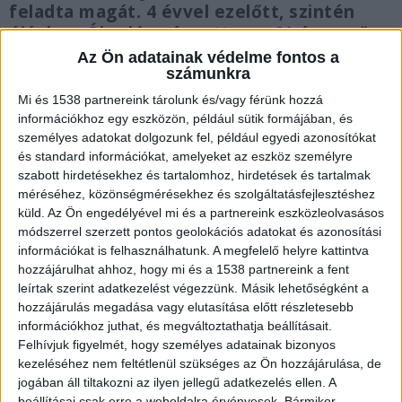
feladta magát. 4 évvel ezelőtt, szintén
újévkor, Óbudán végzett egy 61 éves nő
idős édesanyjával.
Az Ön adatainak védelme fontos a
számunkra
Mi és 1538 partnereink tárolunk és/vagy férünk hozzá
információkhoz egy eszközön, például sütik formájában, és
személyes adatokat dolgozunk fel, például egyedi azonosítókat
Anya és lánya együtt élt
és standard információkat, amelyeket az eszköz személyre
szabott hirdetésekhez és tartalomhoz, hirdetések és tartalmak
A szomszédok a helyszínen azt mondták, az
méréséhez, közönségmérésekhez és szolgáltatásfejlesztéshez
küld.
Az Ön engedélyével mi és a partnereink eszközleolvasásos
elkövető tavaly ment nyugdíjba, 40 évig
módszerrel szerzett pontos geolokációs adatokat és azonosítási
óvónőként dolgozott. Állítólag már nagyon várta,
információkat is felhasználhatunk. A megfelelő helyre kattintva
hogy együtt lehessen édesanyjával. Ketten éltek a
hozzájárulhat ahhoz, hogy mi és a 1538 partnereink a fent
leírtak szerint adatkezelést végezzünk. Másik lehetőségként a
házban, külön pedig sosem lehetett őket látni, a
hozzájárulás megadása vagy elutasítása előtt részletesebb
piacra és a boltba is együtt jártak.
A Kékvillogó
információkhoz juthat, és megváltoztathatja beállításait.
Felhívjuk figyelmét, hogy személyes adatainak bizonyos
legfrissebb híreit ide kattintva éred el! A
kezeléséhez nem feltétlenül szükséges az Ön hozzájárulása, de
Facebookon már 341 ezernél is többen követnek
jogában áll tiltakozni az ilyen jellegű adatkezelés ellen. A
beállításai csak erre a weboldalra érvényesek. Bármikor