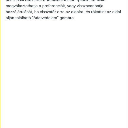
minket.
megváltoztathatja a preferenciáit, vagy visszavonhatja
hozzájárulását, ha visszatér erre az oldalra, és rákattint az oldal
alján található "Adatvédelem" gombra.
Kiegyensúlyozottnak tűntek
“Hangos veszekedéseket sem hallottunk,