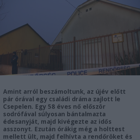
Amint arról beszámoltunk, az újév előtt
pár órával egy családi dráma zajlott le
Csepelen. Egy 58 éves nő először
sodrófával súlyosan bántalmazta
édesanyját, majd kivégezte az idős
asszonyt. Ezután órákig még a holttest
mellett ült, majd felhívta a rendőröket és