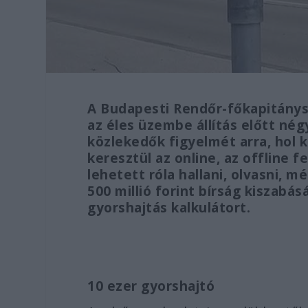
A Budapesti Rendőr-főkapitánys
az éles üzembe állítás előtt nég
közlekedők figyelmét arra, hol 
keresztül az online, az offline 
lehetett róla hallani, olvasni, m
500 millió forint bírság kiszabásá
gyorshajtás kalkulátort.
10 ezer gyorshajtó