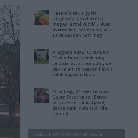
Hazaküldték a győri
sürgősségi ügyeletről a
magas lázzal küzdő 3 éves
gyermeket, pár óra múlva a
fürdőkádban halt meg
A legjobb házőrző kutyák:
Ezek a fajták védik meg
valóban az otthonodat, de
egy valamire nagyon figyelj
velük kapcsolatban
Eltűnt egy 21 éves férfi az
Ozora Fesztiválról, Bence
összeveszett barátjával,
azóta senki nem tud róla
semmit
KIEMELT TÁMOGATÓI TARTALOM