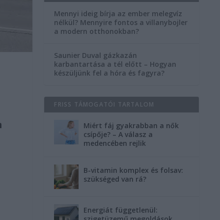
Mennyi ideig bírja az ember melegvíz
nélkül? Mennyire fontos a villanybojler
a modern otthonokban?
Saunier Duval gázkazán
karbantartása a tél előtt – Hogyan
készüljünk fel a hóra és fagyra?
FRISS TÁMOGATÓI TARTALOM
n
Miért fáj gyakrabban a nők
csípője? – A válasz a
medencében rejlik
B-vitamin komplex és folsav:
szükséged van rá?
Energiát függetlenül:
szigetüzemű megoldások