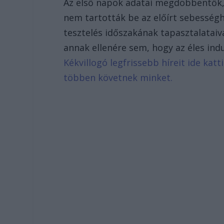
Az első napok adatai megdöbbentők, u
nem tartották be az előírt sebességh
tesztelés időszakának tapasztalataiv
annak ellenére sem, hogy az éles indu
Kékvillogó legfrissebb híreit ide kat
többen követnek minket.