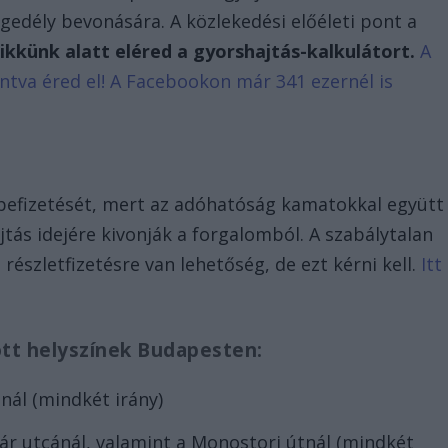
gedély bevonására. A közlekedési előéleti pont a
ikkünk alatt eléred a gyorshajtás-kalkulátort.
A
tintva éred el! A Facebookon már 341 ezernél is
befizetését, mert az adóhatóság kamatokkal együtt
jtás idejére kivonják a forgalomból. A szabálytalan
 részletfizetésre van lehetőség, de ezt kérni kell.
Itt
tt helyszínek Budapesten:
nál (mindkét irány)
tár utcánál, valamint a Monostori útnál (mindkét