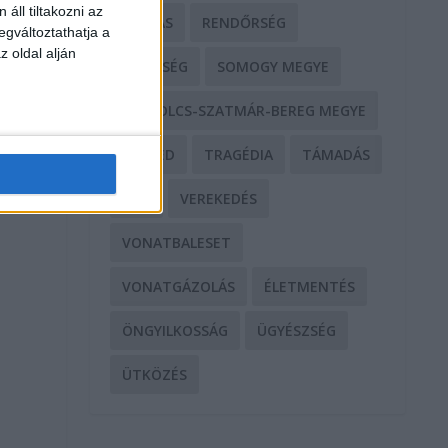
áll tiltakozni az
RABLÁS
RENDŐRSÉG
egváltoztathatja a
z oldal alján
SEGÍTSÉG
SOMOGY MEGYE
SZABOLCS-SZATMÁR-BEREG MEGYE
SZEGED
TRAGÉDIA
TÁMADÁS
TŰZ
VEREKEDÉS
VONATBALESET
,
VONATGÁZOLÁS
ÉLETMENTÉS
ÖNGYILKOSSÁG
ÜGYÉSZSÉG
ÜTKÖZÉS