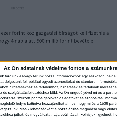
zer forint közigazgatási bírságot kell fizetnie a
hogy 4 nap alatt 500 millió forint bevétele
Az Ön adatainak védelme fontos a számunkr
nk tárolunk és/vagy férünk hozzá információkhoz egy eszközön, példáu
t dolgozunk fel, például egyedi azonosítókat és standard információk
abott hirdetésekhez és tartalomhoz, hirdetések és tartalmak méréséhe
 ebből csinálni. 500 millióból sok újabb kamerát
és szolgáltatásfejlesztéshez küld.
Az Ön engedélyével mi és a partne
felé lennének ilyen kamerák, sőt az autópályákon és
dszerrel szerzett pontos geolokációs adatokat és azonosítási informác
megfelelő helyre kattintva hozzájárulhat ahhoz, hogy mi és a 1538 partne
a szabálykövetési hajlandóság, jelentős bevételre
 végezzünk. Másik lehetőségként a hozzájárulás megadása vagy elutasí
kban biztosan vissza jönne a kamerák ára.
iókhoz juthat, és megváltoztathatja beállításait.
Felhívjuk figyelmét, 