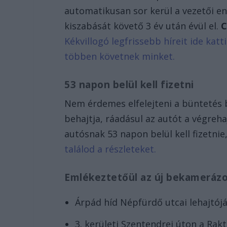
automatikusan sor kerül a vezetői en
kiszabását követő 3 év után évül el.
C
Kékvillogó legfrissebb híreit ide kat
többen követnek minket.
53 napon belül kell fizetni
Nem érdemes elfelejteni a büntetés 
behajtja, ráadásul az autót a végreha
autósnak 53 napon belül kell fizetnie,
találod a részleteket.
Emlékeztetőül az új bekamerázo
Árpád híd Népfürdő utcai lehajtójá
3. kerületi Szentendrei úton a Rak