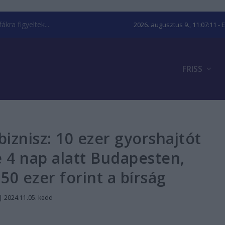
kra figyeltek...
2026. augusztus 9., 11:07:12
- 
FRISS
 biznisz: 10 ezer gyorshajtót
 4 nap alatt Budapesten,
0 ezer forint a bírság
|
2024.11.05. kedd