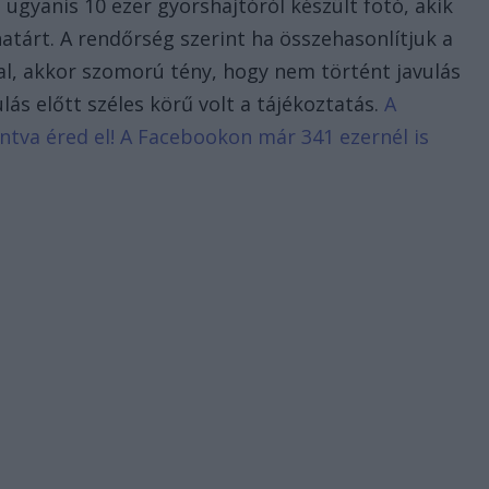
gyanis 10 ezer gyorshajtóról készült fotó, akik
atárt. A rendőrség szerint ha összehasonlítjuk a
al, akkor szomorú tény, hogy nem történt javulás
lás előtt széles körű volt a tájékoztatás.
A
tintva éred el! A Facebookon már 341 ezernél is