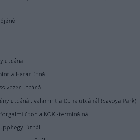
főjénél
y utcánál
mint a Határ útnál
ss vezér utcánál
ény utcánál, valamint a Duna utcánál (Savoya Park)
sforgalmi úton a KÖKI-terminálnál
Rupphegyi útnál