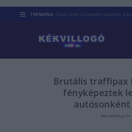
TRENDING:
Óriási razzia a budapesti piacokon, a kofá
Brutális traffipax
fényképeztek le
autósonként 5
Írta:
Kékvillogo.hu