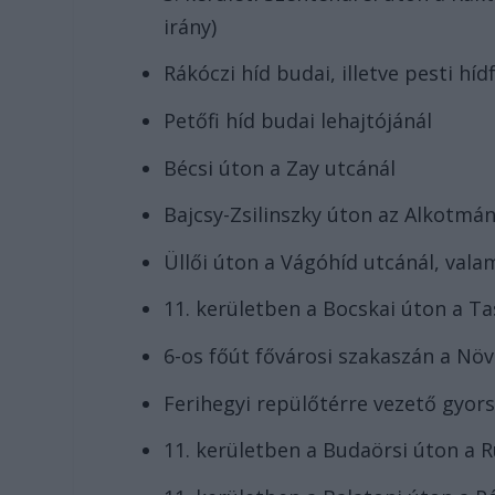
irány)
Rákóczi híd budai, illetve pesti híd
Petőfi híd budai lehajtójánál
Bécsi úton a Zay utcánál
Bajcsy-Zsilinszky úton az Alkotmán
Üllői úton a Vágóhíd utcánál, vala
11. kerületben a Bocskai úton a Ta
6-os főút fővárosi szakaszán a Növ
Ferihegyi repülőtérre vezető gyor
11. kerületben a Budaörsi úton a 