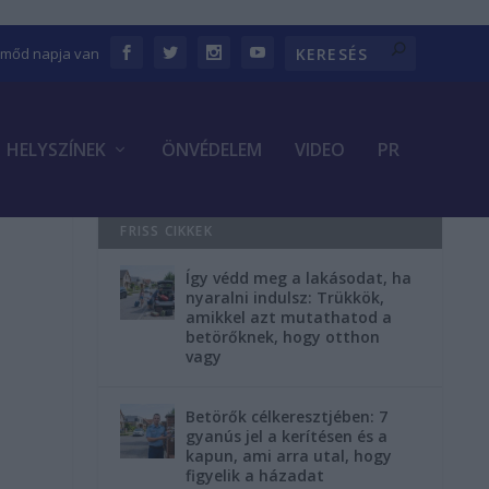
Emőd napja van
HELYSZÍNEK
ÖNVÉDELEM
VIDEO
PR
FRISS CIKKEK
Így védd meg a lakásodat, ha
nyaralni indulsz: Trükkök,
amikkel azt mutathatod a
betörőknek, hogy otthon
vagy
Betörők célkeresztjében: 7
gyanús jel a kerítésen és a
kapun, ami arra utal, hogy
figyelik a házadat