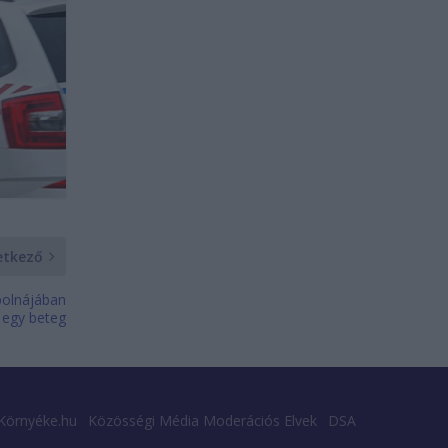
etkező
polnájában
 egy beteg
Környéke.hu
Közösségi Média Moderációs Elvek
DSA