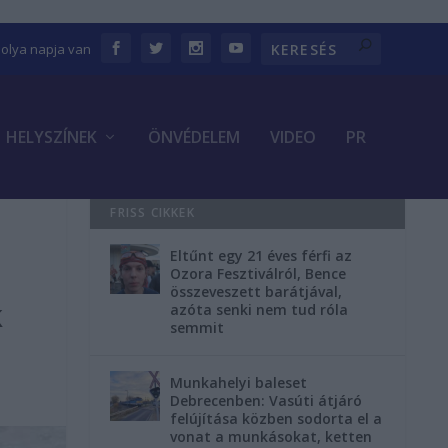
bolya napja van
HELYSZÍNEK
ÖNVÉDELEM
VIDEO
PR
FRISS CIKKEK
Eltűnt egy 21 éves férfi az
Ozora Fesztiválról, Bence
összeveszett barátjával,
k
azóta senki nem tud róla
semmit
Munkahelyi baleset
Debrecenben: Vasúti átjáró
felújítása közben sodorta el a
vonat a munkásokat, ketten