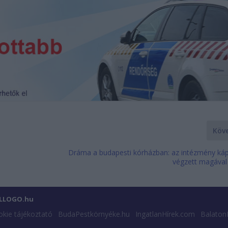
Köv
Dráma a budapesti kórházban: az intézmény ká
végzett magával
ILLOGO.hu
kie tájékoztató
BudaPestkörnyéke.hu
IngatlanHírek.com
Balaton