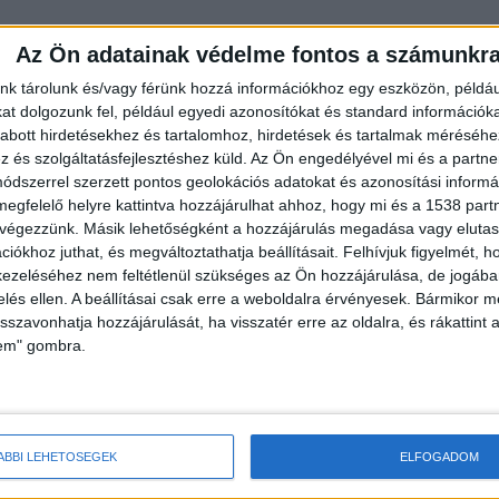
Az Ön adatainak védelme fontos a számunkr
nk tárolunk és/vagy férünk hozzá információkhoz egy eszközön, példáu
t dolgozunk fel, például egyedi azonosítókat és standard információk
abott hirdetésekhez és tartalomhoz, hirdetések és tartalmak méréséhe
és szolgáltatásfejlesztéshez küld.
Az Ön engedélyével mi és a partne
dszerrel szerzett pontos geolokációs adatokat és azonosítási informác
megfelelő helyre kattintva hozzájárulhat ahhoz, hogy mi és a 1538 partne
 végezzünk. Másik lehetőségként a hozzájárulás megadása vagy elutasí
iókhoz juthat, és megváltoztathatja beállításait.
Felhívjuk figyelmét, 
ezeléséhez nem feltétlenül szükséges az Ön hozzájárulása, de jogában 
zelés ellen. A beállításai csak erre a weboldalra érvényesek. Bármikor m
isszavonhatja hozzájárulását, ha visszatér erre az oldalra, és rákattint a
lem" gombra.
ÁBBI LEHETŐSÉGEK
ELFOGADOM
a súlyos baleset Jászjákóhalmánál. A