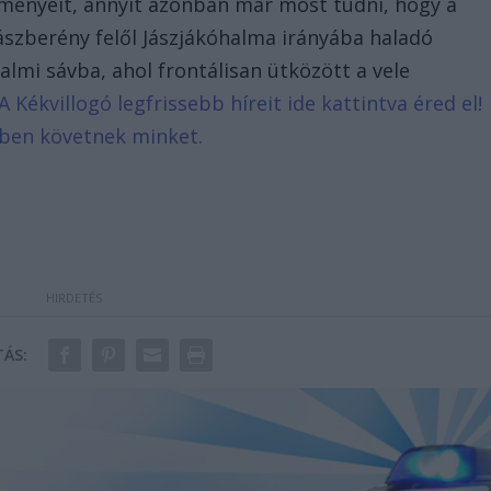
lményeit, annyit azonban már most tudni, hogy a
Jászberény felől Jászjákóhalma irányába haladó
almi sávba, ahol frontálisan ütközött a vele
A Kékvillogó legfrissebb híreit ide kattintva éred el!
bben követnek minket.
ÁS: