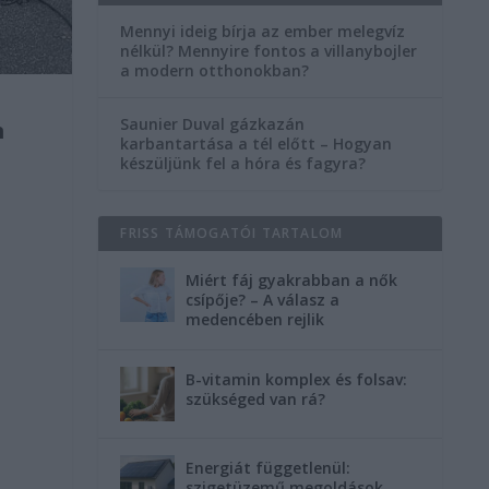
Mennyi ideig bírja az ember melegvíz
nélkül? Mennyire fontos a villanybojler
a modern otthonokban?
Saunier Duval gázkazán
n
karbantartása a tél előtt – Hogyan
készüljünk fel a hóra és fagyra?
FRISS TÁMOGATÓI TARTALOM
Miért fáj gyakrabban a nők
csípője? – A válasz a
medencében rejlik
B-vitamin komplex és folsav:
szükséged van rá?
Energiát függetlenül:
szigetüzemű megoldások