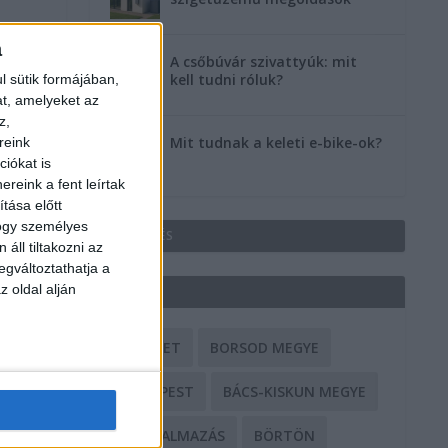
a
A csőbúvár szivattyúk: mit
kell tudni róluk?
l sütik formájában,
at, amelyeket az
z,
Mit tudnak a keleti e-bike-ok?
reink
iókat is
reink a fent leírtak
tása előtt
hogy személyes
HIRDETÉS
áll tiltakozni az
egváltoztathatja a
z oldal alján
CÍMKÉK
BALESET
BORSOD MEGYE
BUDAPEST
BÁCS-KISKUN MEGYE
BÁNTALMAZÁS
BÖRTÖN