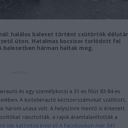
nál: halálos baleset történt csütörtök délutá
ezető úton. Hatalmas kocsisor torlódott fel
 A balesetben hárman haltak meg.
rautó és egy személykocsi a 31-es főút 83-84-es
elében. A kisteherautó kéziszerszámokat szállított,
k három utasa volt. A helyszínre mentő is érkezett.
zoltókat riasztották, a rajok áramtalanították a
reit ide kattintva éred el! A Facebookon már 341