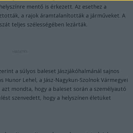
elyszínre mentő is érkezett. Az esethez a
ztották, a rajok áramtalanították a járműveket. A
szát teljes szélességében lezárták.
erint a súlyos baleset Jászjákóhalmánál sajnos
rás Hunor Lehel, a Jász-Nagykun-Szolnok Vármegyei
 azt mondta, hogy a baleset során a személyautó
ülést szenvedett, hogy a helyszínen életüket