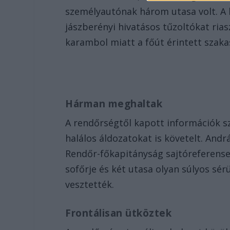
személyautónak három utasa volt. A h
jászberényi hivatásos tűzoltókat rias
karambol miatt a főút érintett szaka
Hárman meghaltak
A rendőrségtől kapott információk sz
halálos áldozatokat is követelt. And
Rendőr-főkapitányság sajtóreferense
sofőrje és két utasa olyan súlyos sér
vesztették.
Frontálisan ütköztek