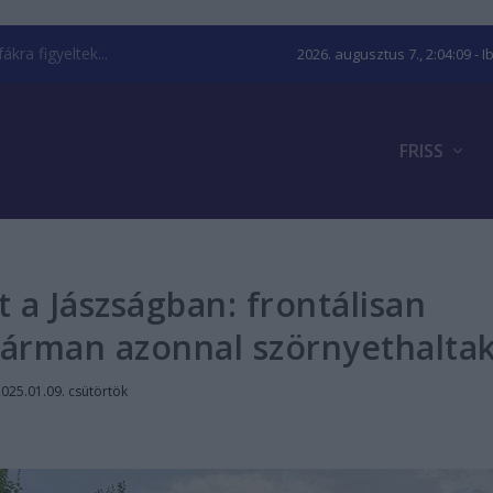
kra figyeltek...
2026. augusztus 7., 2:04:09
- I
FRISS
 a Jászságban: frontálisan
hárman azonnal szörnyethalta
025.01.09. csütörtök