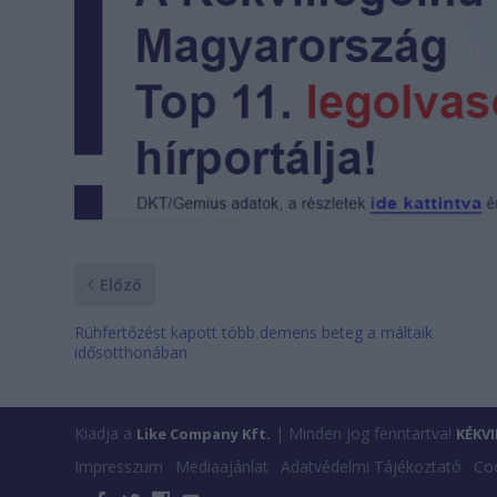
Előző
Rühfertőzést kapott több demens beteg a máltaik
idősotthonában
Kiadja a
| Minden jog fenntartva!
Like Company Kft.
KÉKV
Impresszum
Médiaajánlat
Adatvédelmi Tájékoztató
Coo