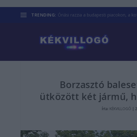
TRENDING:
Óriási razzia a budapesti piacokon, a kofá
Borzasztó baleset
ütközött két jármű, 
Írta:
KÉKVILLOGÓ
|
2