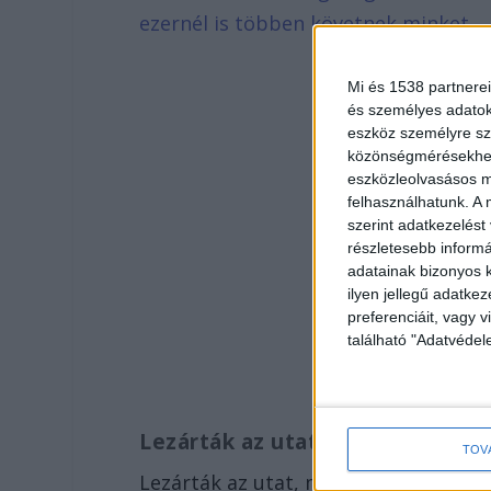
ezernél is többen követnek minket.
Mi és 1538 partnerei
és személyes adatoka
eszköz személyre sz
közönségmérésekhez 
eszközleolvasásos mó
felhasználhatunk. A 
szerint adatkezelést
részletesebb informác
adatainak bizonyos k
ilyen jellegű adatke
preferenciáit, vagy v
található "Adatvéde
Lezárták az utat
TOV
Lezárták az utat, miután megtörtént 