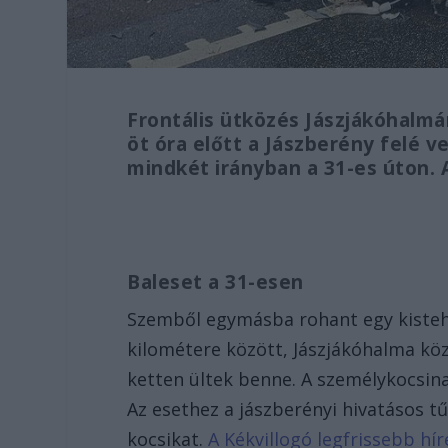
Frontális ütközés Jászjákóhalmá
öt óra előtt a Jászberény felé v
mindkét irányban a 31-es úton.
Baleset a 31-esen
Szemből egymásba rohant egy kistehe
kilométere között, Jászjákóhalma köz
ketten ültek benne. A személykocsina
Az esethez a jászberényi hivatásos tű
kocsikat.
A Kékvillogó legfrissebb hí