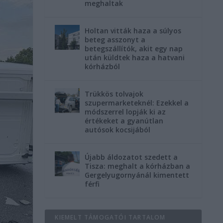
meghaltak
Holtan vitták haza a súlyos
beteg asszonyt a
betegszállítók, akit egy nap
után küldtek haza a hatvani
kórházból
Trükkös tolvajok
szupermarketeknél: Ezekkel a
módszerrel lopják ki az
értékeket a gyanútlan
autósok kocsijából
Újabb áldozatot szedett a
Tisza: meghalt a kórházban a
Gergelyugornyánál kimentett
férfi
KIEMELT TÁMOGATÓI TARTALOM