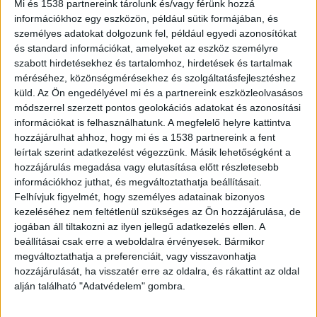
Mi és 1538 partnereink tárolunk és/vagy férünk hozzá
gyilkolta meg az édesanyját. A gyilkosság
információkhoz egy eszközön, például sütik formájában, és
pénteken éjszaka, Borbányán történt.
személyes adatokat dolgozunk fel, például egyedi azonosítókat
és standard információkat, amelyeket az eszköz személyre
szabott hirdetésekhez és tartalomhoz, hirdetések és tartalmak
méréséhez, közönségmérésekhez és szolgáltatásfejlesztéshez
küld.
Az Ön engedélyével mi és a partnereink eszközleolvasásos
Alkoholproblémákkal küzdött
módszerrel szerzett pontos geolokációs adatokat és azonosítási
információkat is felhasználhatunk. A megfelelő helyre kattintva
A megalapozott gyanú szerint a 60-as évei végén
hozzájárulhat ahhoz, hogy mi és a 1538 partnereink a fent
leírtak szerint adatkezelést végezzünk. Másik lehetőségként a
járó férfi Nyíregyházán egy háztartásban élt idős
hozzájárulás megadása vagy elutasítása előtt részletesebb
édesanyjával, aki a fia alkoholproblémái miatt a
információkhoz juthat, és megváltoztathatja beállításait.
nyugdíjukat kezelte. A férfi 2026. március 27-én
Felhívjuk figyelmét, hogy személyes adatainak bizonyos
kezeléséhez nem feltétlenül szükséges az Ön hozzájárulása, de
este elhatározta, hogy ennek véget vet. A
jogában áll tiltakozni az ilyen jellegű adatkezelés ellen. A
gyanúsított megvárta, hogy az édesanyja
beállításai csak erre a weboldalra érvényesek. Bármikor
megváltoztathatja a preferenciáit, vagy visszavonhatja
elaludjon, majd magához vett egy konyhakést, és
hozzájárulását, ha visszatér erre az oldalra, és rákattint az oldal
az ágyában alvó nőt kétszer mellkason szúrta.
A
alján található "Adatvédelem" gombra.
Kékvillogó legfrissebb híreit ide kattintva éred el!