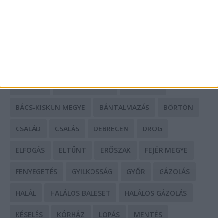
HIRDETÉS
CÍMKÉK
BALESET
BORSOD MEGYE
BUDAPEST
BÁCS-KISKUN MEGYE
BÁNTALMAZÁS
BÖRTÖN
CSALÁD
CSALÁS
DEBRECEN
DROG
ELFOGÁS
ELTŰNT
ERŐSZAK
FEJÉR MEGYE
FENYEGETÉS
GYILKOSSÁG
GYŐR
GÁZOLÁS
HALÁL
HALÁLOS BALESET
HALÁLOS GÁZOLÁS
KÉSELÉS
KÓRHÁZ
LOPÁS
MENTÉS