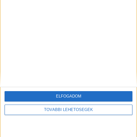
341 ezernél is többen követnek minket.
Kiemelt kép: illusztráció
MEGOSZTÁS:
ELFOGADOM
TOVÁBBI LEHETŐSÉGEK