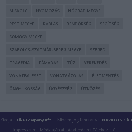
MISKOLC
NYOMOZÁS
NÓGRÁD MEGYE
PEST MEGYE
RABLÁS
RENDŐRSÉG
SEGÍTSÉG
SOMOGY MEGYE
SZABOLCS-SZATMÁR-BEREG MEGYE
SZEGED
TRAGÉDIA
TÁMADÁS
TŰZ
VEREKEDÉS
VONATBALESET
VONATGÁZOLÁS
ÉLETMENTÉS
ÖNGYILKOSSÁG
ÜGYÉSZSÉG
ÜTKÖZÉS
Kiadja a
| Minden jog fenntartva!
Like Company Kft.
KÉKVILLOGO.hu
Impresszum
Médiaajánlat
Adatvédelmi Tájékoztató