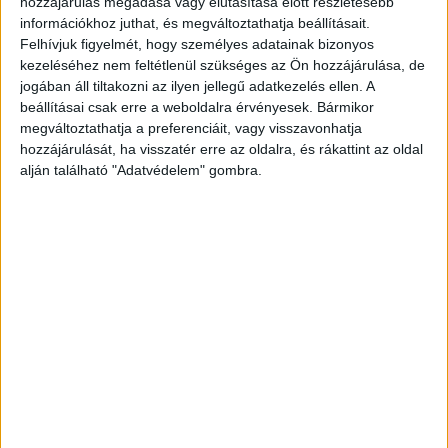
hozzájárulás megadása vagy elutasítása előtt részletesebb
információkhoz juthat, és megváltoztathatja beállításait.
különböző valótlan állításokkal, indokokkal és
Felhívjuk figyelmét, hogy személyes adatainak bizonyos
fenyegetéssel elérte, hogy egy-egy kiskorú lány
kezeléséhez nem feltétlenül szükséges az Ön hozzájárulása, de
egyedül maradjon vele, akikkel aztán
jogában áll tiltakozni az ilyen jellegű adatkezelés ellen. A
beállításai csak erre a weboldalra érvényesek. Bármikor
erőszakoskodott.
A Kékvillogó legfrissebb híreit
megváltoztathatja a preferenciáit, vagy visszavonhatja
ide kattintva éred el! A Facebookon már 341
hozzájárulását, ha visszatér erre az oldalra, és rákattint az oldal
alján található "Adatvédelem" gombra.
ezernél is többen követnek minket.