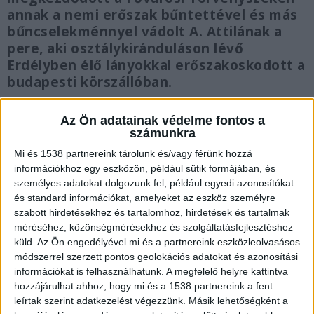
annak a nemi erőszak bűntettével és más
bűncselekménnyel vádolt A. Attilának a
pere, aki osztálykiránduláson lévő
Erdélyben élő lányokkal erőszakoskodott a
budapesti körszállóban.
Az Ön adatainak védelme fontos a
számunkra
Mi és 1538 partnereink tárolunk és/vagy férünk hozzá
A szállodában támadt rá
információkhoz egy eszközön, például sütik formájában, és
személyes adatokat dolgozunk fel, például egyedi azonosítókat
Rémálommá változott az egyik erdélyi magyar
és standard információkat, amelyeket az eszköz személyre
város középiskolásainak osztálykirándulása. A
szabott hirdetésekhez és tartalomhoz, hirdetések és tartalmak
diákok több napra érkeztek Budapestre, s egy
méréséhez, közönségmérésekhez és szolgáltatásfejlesztéshez
küld.
Az Ön engedélyével mi és a partnereink eszközleolvasásos
kellemes, négycsillagos hotelben szállásolták el
módszerrel szerzett pontos geolokációs adatokat és azonosítási
őket. A körszállóban két éve novemberben
információkat is felhasználhatunk. A megfelelő helyre kattintva
hozzájárulhat ahhoz, hogy mi és a 1538 partnereink a fent
szintén vendégként megjelent egy férfi, aki
leírtak szerint adatkezelést végezzünk. Másik lehetőségként a
magát biztonsági őrnek kiadva az este folyamán