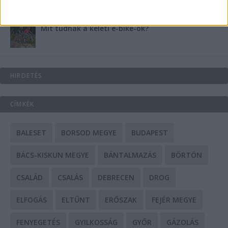
Mit tudnak a keleti e-bike-ok?
HIRDETÉS
CÍMKÉK
BALESET
BORSOD MEGYE
BUDAPEST
BÁCS-KISKUN MEGYE
BÁNTALMAZÁS
BÖRTÖN
CSALÁD
CSALÁS
DEBRECEN
DROG
ELFOGÁS
ELTŰNT
ERŐSZAK
FEJÉR MEGYE
FENYEGETÉS
GYILKOSSÁG
GYŐR
GÁZOLÁS