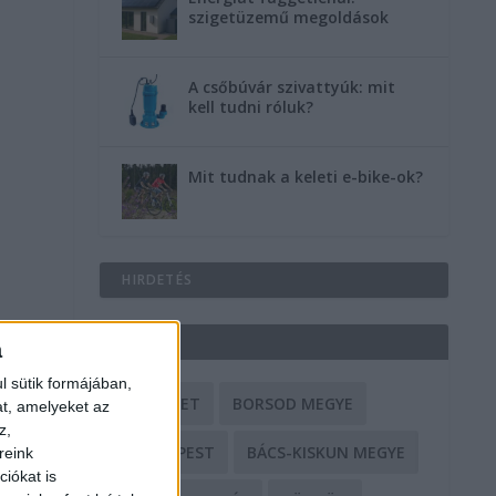
szigetüzemű megoldások
A csőbúvár szivattyúk: mit
kell tudni róluk?
Mit tudnak a keleti e-bike-ok?
HIRDETÉS
CÍMKÉK
a
l sütik formájában,
BALESET
BORSOD MEGYE
at, amelyeket az
z,
BUDAPEST
BÁCS-KISKUN MEGYE
reink
iókat is