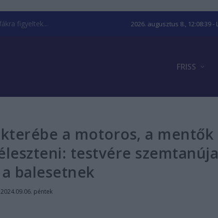
kra figyeltek...
2026. augusztus 8., 12:08:40
- 
FRISS
akterébe a motoros, a mentők
leszteni: testvére szemtanúj
 a balesetnek
|
2024.09.06. péntek