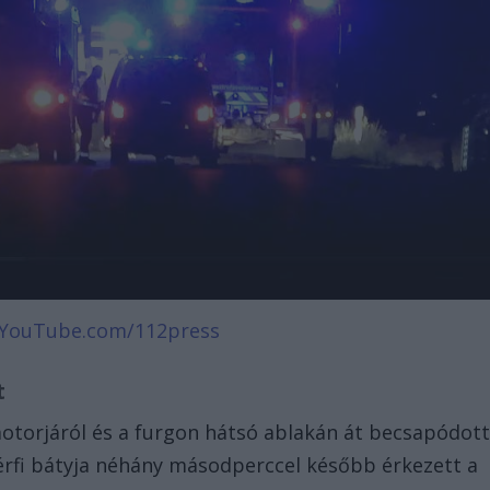
YouTube.com/112press
et
motorjáról és a furgon hátsó ablakán át becsapódot
férfi bátyja néhány másodperccel később érkezett a