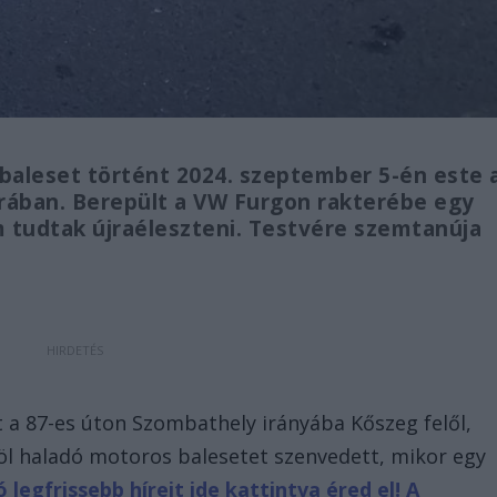
baleset történt 2024. szeptember 5-én este 
rában. Berepült a VW Furgon rakterébe egy
 tudtak újraéleszteni. Testvére szemtanúja
 a 87-es úton Szombathely irányába Kőszeg felől,
l haladó motoros balesetet szenvedett, mikor egy
 legfrissebb híreit ide kattintva éred el! A