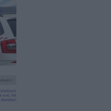
etkező
 tinédzsert
k eset, két
z átkelőben