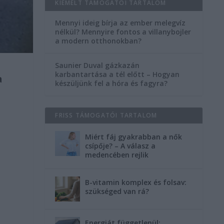
KIEMELT TÁMOGATÓI TARTALOM
Mennyi ideig bírja az ember melegvíz
nélkül? Mennyire fontos a villanybojler
a modern otthonokban?
Saunier Duval gázkazán
karbantartása a tél előtt – Hogyan
a
készüljünk fel a hóra és fagyra?
FRISS TÁMOGATÓI TARTALOM
Miért fáj gyakrabban a nők
csípője? – A válasz a
medencében rejlik
B-vitamin komplex és folsav:
szükséged van rá?
Energiát függetlenül: