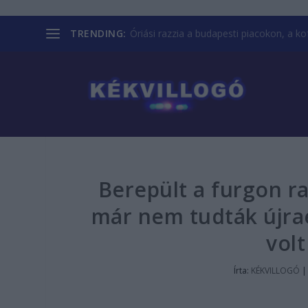
TRENDING:
Óriási razzia a budapesti piacokon, a kofá
Berepült a furgon r
már nem tudták újraé
volt
Írta:
KÉKVILLOGÓ