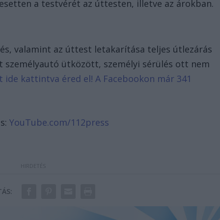
setten a testvérét az úttesten, illetve az árokban.
s, valamint az úttest letakarítása teljes útlezárás
két személyautó ütközött, személyi sérülés ott nem
it ide kattintva éred el! A Facebookon már 341
ás:
YouTube.com/112press
ÁS: