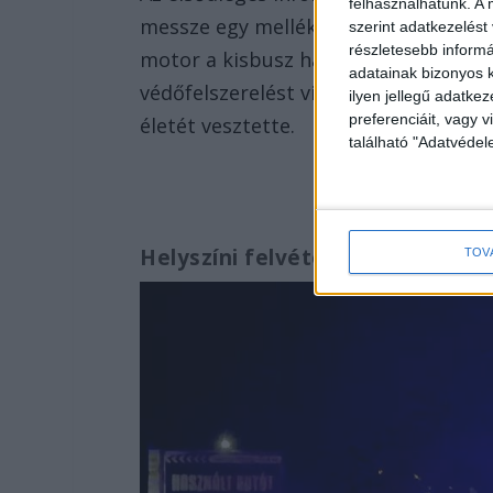
felhasználhatunk. A 
messze egy mellékútról kanyarodott 
szerint adatkezelést
részletesebb informác
motor a kisbusz hátuljának csapódot
adatainak bizonyos k
védőfelszerelést viselt, de ennek ell
ilyen jellegű adatke
preferenciáit, vagy v
életét vesztette.
található "Adatvéde
Helyszíni felvétel
TOV