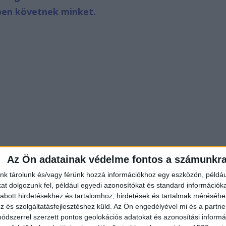
ben követnek minket.
Az Ön adatainak védelme fontos a számunkr
nk tárolunk és/vagy férünk hozzá információkhoz egy eszközön, példáu
t dolgozunk fel, például egyedi azonosítókat és standard információk
abott hirdetésekhez és tartalomhoz, hirdetések és tartalmak méréséhe
és szolgáltatásfejlesztéshez küld.
Az Ön engedélyével mi és a partne
dszerrel szerzett pontos geolokációs adatokat és azonosítási informác
n a kisbusz nem a benzinkúttól, hanem attól nem