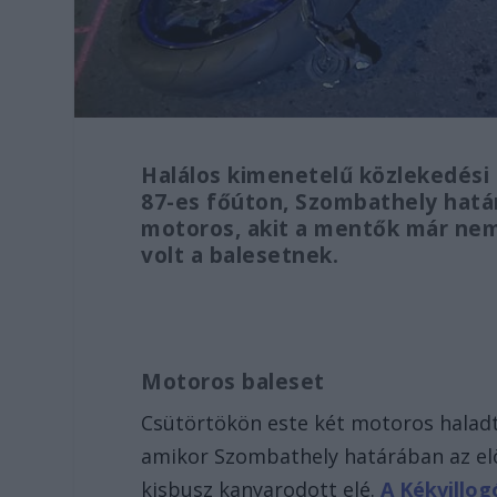
Halálos kimenetelű közlekedési 
87-es főúton, Szombathely hatá
motoros, akit a mentők már nem
volt a balesetnek.
Motoros baleset
Csütörtökön este két motoros haladt
amikor Szombathely határában az elö
kisbusz kanyarodott elé.
A Kékvillogó