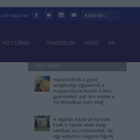
Lszló napja van
HELYSZÍNEK
ÖNVÉDELEM
VIDEO
PR
FRISS CIKKEK
Hazaküldték a győri
sürgősségi ügyeletről a
magas lázzal küzdő 3 éves
a
gyermeket, pár óra múlva a
fürdőkádban halt meg
A legjobb házőrző kutyák:
Ezek a fajták védik meg
valóban az otthonodat, de
egy valamire nagyon figyelj