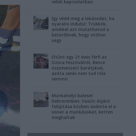
velük kapcsolatban
Így védd meg a lakásodat, ha
nyaralni indulsz: Trükkök,
amikkel azt mutathatod a
betörőknek, hogy otthon
vagy
Eltűnt egy 21 éves férfi az
Ozora Fesztiválról, Bence
összeveszett barátjával,
azóta senki nem tud róla
semmit
Munkahelyi baleset
Debrecenben: Vasúti átjáró
felújítása közben sodorta el a
vonat a munkásokat, ketten
meghaltak