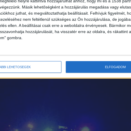
megfelelő helyre kattintva hozzájárulhat ahhoz, hogy mi és a 1538 partne
a 87-es útra épp az érkező motoros elé. A Suzuki
 végezzünk. Másik lehetőségként a hozzájárulás megadása vagy elutasí
iókhoz juthat, és megváltoztathatja beállításait.
Felhívjuk figyelmét, 
t. A harminc év körüli motoros jó minőségű
ezeléséhez nem feltétlenül szükséges az Ön hozzájárulása, de jogában 
enére olyan súlyosan megsérült, hogy a helyszínen
zelés ellen. A beállításai csak erre a weboldalra érvényesek. Bármikor m
isszavonhatja hozzájárulását, ha visszatér erre az oldalra, és rákattint a
lem" gombra.
ÁBBI LEHETŐSÉGEK
ELFOGADOM