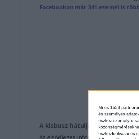
Facebookon már 341 ezernél is töb
Mi és 1538 partnerei
és személyes adatoka
eszköz személyre sz
A kisbusz hátuljába csapódott
közönségmérésekhez 
eszközleolvasásos mó
Az elsődleges információkkal szembe