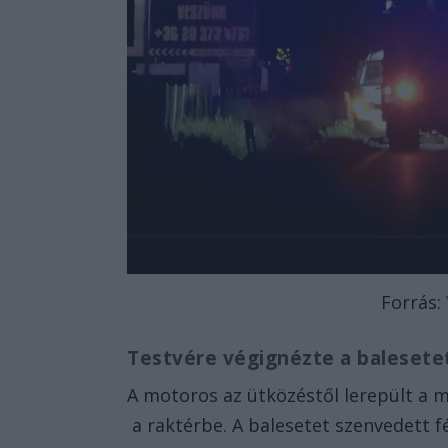
Forrás:
Testvére végignézte a baleset
A motoros az ütközéstől lerepült a 
a raktérbe. A balesetet szenvedett 