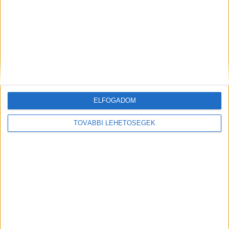
MEGOSZTÁS:
ELFOGADOM
TOVÁBBI LEHETŐSÉGEK
Előző
Következő
Tahitótfalvi otthonából ment
Újabb beteg halt meg rejtélyes
el a 38 éves férfi, ruháit a
körülmények között egy
Duna-parton találták meg:
budapesti kórházban: a 2.
családja kétségbeesve keresi
emeleti kórteremből ugrott le
Benedeket – fotó a cikkben
a páciens