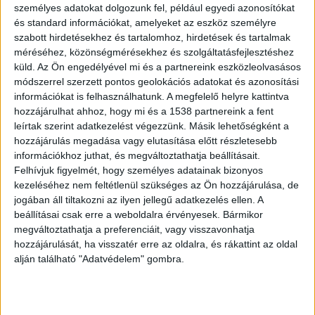
férfival szemben, aki fenyegette volt
személyes adatokat dolgozunk fel, például egyedi azonosítókat
élettárást, hogy a nő vonja vissza a közös
és standard információkat, amelyeket az eszköz személyre
gyermekük elhelyezése és a tartásdíj
szabott hirdetésekhez és tartalomhoz, hirdetések és tartalmak
fizetése iránti keresetét.
méréséhez, közönségmérésekhez és szolgáltatásfejlesztéshez
küld.
Az Ön engedélyével mi és a partnereink eszközleolvasásos
módszerrel szerzett pontos geolokációs adatokat és azonosítási
információkat is felhasználhatunk. A megfelelő helyre kattintva
hozzájárulhat ahhoz, hogy mi és a 1538 partnereink a fent
leírtak szerint adatkezelést végezzünk. Másik lehetőségként a
Tartásdíjat kért az anya
hozzájárulás megadása vagy elutasítása előtt részletesebb
Egy tiszakécskei férfi és a nő közel 8 évig életek
információkhoz juthat, és megváltoztathatja beállításait.
Felhívjuk figyelmét, hogy személyes adatainak bizonyos
élettársi kapcsolatban, ez idő alatt közös
kezeléséhez nem feltétlenül szükséges az Ön hozzájárulása, de
gyermekük is született. Kapcsolatuk később
jogában áll tiltakozni az ilyen jellegű adatkezelés ellen. A
beállításai csak erre a weboldalra érvényesek. Bármikor
viszont megromlott, emiatt a nő, jogi képviselője
megváltoztathatja a preferenciáit, vagy visszavonhatja
útján, 2024 nyarán keresetet nyújtott be a
hozzájárulását, ha visszatér erre az oldalra, és rákattint az oldal
alján található "Adatvédelem" gombra.
vádlottal szemben a közös gyermekük
elhelyezése és gyermektartásdíj fizetése kapcsán.
A Kékvillogó legfrissebb híreit ide kattintva éred