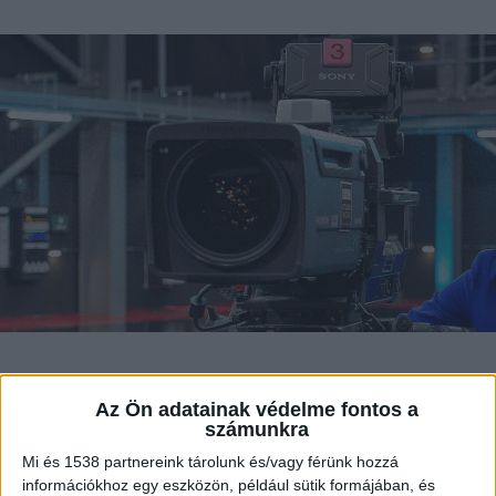
Vádat emelt a Kecskeméti Járási
Az Ön adatainak védelme fontos a
Ügyészség polgári ügyben elkövetett
számunkra
kényszerítés hatósági eljárásban
Mi és 1538 partnereink tárolunk és/vagy férünk hozzá
bűntettének kísérlete miatt azzal a
információkhoz egy eszközön, például sütik formájában, és