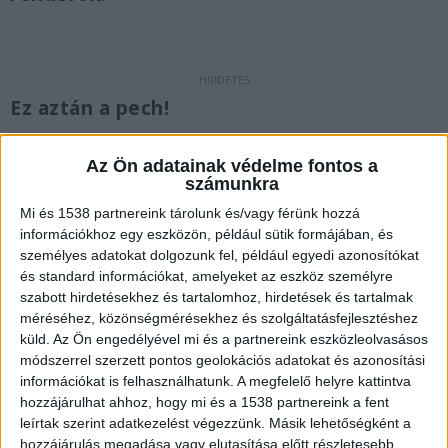
Ez aztán a pech!
Az elkövető még szeptemberben, kora reggel
Az Ön adatainak védelme fontos a
ment be egy Szentkirályi utcai élelmiszerüzletbe
számunkra
a nyitva felejtett, hátsó raktárajtón át. Magához
Mi és 1538 partnereink tárolunk és/vagy férünk hozzá
vette a pénzkazettát, amelyben 12 ezer forint
információkhoz egy eszközön, például sütik formájában, és
személyes adatokat dolgozunk fel, például egyedi azonosítókat
volt, valamint egy mobiltelefont, majd futva
és standard információkat, amelyeket az eszköz személyre
távozott. A sietség közben azonban a saját
szabott hirdetésekhez és tartalomhoz, hirdetések és tartalmak
méréséhez, közönségmérésekhez és szolgáltatásfejlesztéshez
készüléke kiesett a zsebéből. Pechére az üzlet
küld.
Az Ön engedélyével mi és a partnereink eszközleolvasásos
tulajdonosa találta meg a készüléket, és átadta a
módszerrel szerzett pontos geolokációs adatokat és azonosítási
információkat is felhasználhatunk. A megfelelő helyre kattintva
zsaruknak.
A Kékvillogó.hu legfrissebb híreit ide
hozzájárulhat ahhoz, hogy mi és a 1538 partnereink a fent
kattintva éred el!
leírtak szerint adatkezelést végezzünk. Másik lehetőségként a
hozzájárulás megadása vagy elutasítása előtt részletesebb