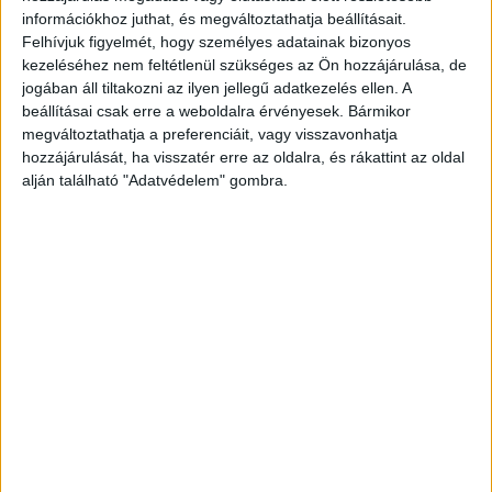
információkhoz juthat, és megváltoztathatja beállításait.
Felhívjuk figyelmét, hogy személyes adatainak bizonyos
kezeléséhez nem feltétlenül szükséges az Ön hozzájárulása, de
jogában áll tiltakozni az ilyen jellegű adatkezelés ellen. A
beállításai csak erre a weboldalra érvényesek. Bármikor
megváltoztathatja a preferenciáit, vagy visszavonhatja
hozzájárulását, ha visszatér erre az oldalra, és rákattint az oldal
alján található "Adatvédelem" gombra.
Gyorsan azonosították
A nyomozóknak ezután könnyű dolguk volt,
hiszen a telefonban talált információk, valamint
a kamerafelvételek alapján azonosították az