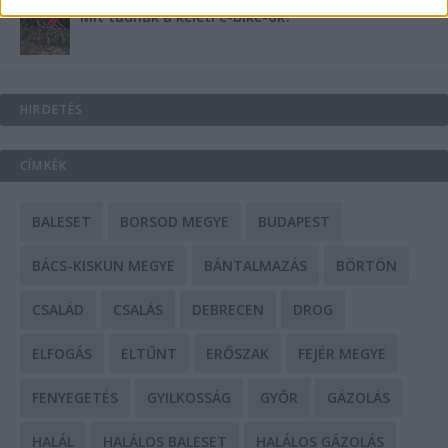
Mit tudnak a keleti e-bike-ok?
HIRDETÉS
CÍMKÉK
BALESET
BORSOD MEGYE
BUDAPEST
BÁCS-KISKUN MEGYE
BÁNTALMAZÁS
BÖRTÖN
CSALÁD
CSALÁS
DEBRECEN
DROG
ELFOGÁS
ELTŰNT
ERŐSZAK
FEJÉR MEGYE
FENYEGETÉS
GYILKOSSÁG
GYŐR
GÁZOLÁS
HALÁL
HALÁLOS BALESET
HALÁLOS GÁZOLÁS